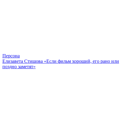
Персона
Елизавета Стишова «Если фильм хороший, его рано или
поздно заметят»