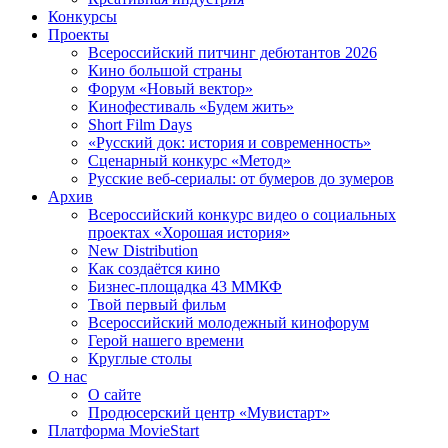
Конкурсы
Проекты
Всероссийский питчинг дебютантов 2026
Кино большой страны
Форум «Новый вектор»
Кинофестиваль «Будем жить»
Short Film Days
«Русский док: история и современность»
Сценарный конкурс «Метод»
Русские веб-сериалы: от бумеров до зумеров
Архив
Всероссийский конкурс видео о социальных
проектах «Хорошая история»
New Distribution
Как создаётся кино
Бизнес-площадка 43 ММКФ
Твой первый фильм
Всероссийский молодежный кинофорум
Герой нашего времени
Круглые столы
О нас
О сайте
Продюсерский центр «Мувистарт»
Платформа MovieStart