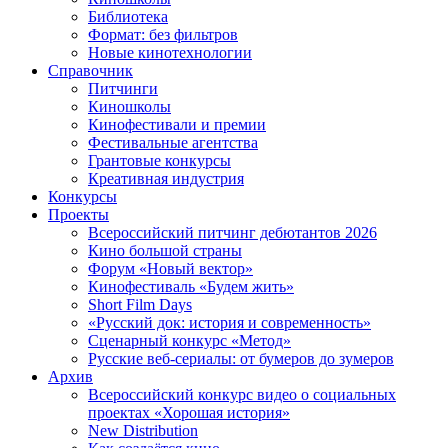
Библиотека
Формат: без фильтров
Новые кинотехнологии
Справочник
Питчинги
Киношколы
Кинофестивали и премии
Фестивальные агентства
Грантовые конкурсы
Креативная индустрия
Конкурсы
Проекты
Всероссийский питчинг дебютантов 2026
Кино большой страны
Форум «Новый вектор»
Кинофестиваль «Будем жить»
Short Film Days
«Русский док: история и современность»
Сценарный конкурс «Метод»
Русские веб-сериалы: от бумеров до зумеров
Архив
Всероссийский конкурс видео о социальных
проектах «Хорошая история»
New Distribution