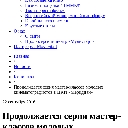
Как создаётся кино
Бизнес-площадка 43 ММКФ
Твой первый фильм
Всероссийский молодежный кинофорум
Герой нашего времени
Круглые столы
О нас
О сайте
Продюсерский центр «Мувистарт»
Платформа MovieStart
Главная
/
Новости
/
Киношколы
/
Продолжается серия мастер-классов молодых
кинематографистов в ЦКИ «Меридиан»
22 сентября 2016
Продолжается серия мастер-
классов молодых