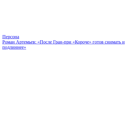
Персона
Роман Артемьев: «После Гран-при «Короче» готов снимать и
подлиннее»