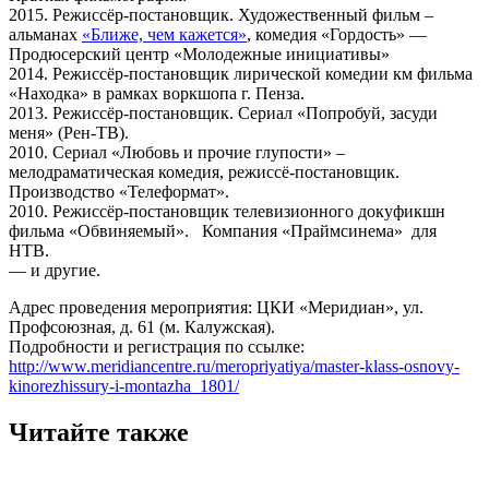
2015. Режиссёр-постановщик. Художественный фильм –
альманах
«Ближе, чем кажется»
, комедия «Гордость» —
Продюсерский центр «Молодежные инициативы»
2014. Режиссёр-постановщик лирической комедии км фильма
«Находка» в рамках воркшопа г. Пенза.
2013. Режиссёр-постановщик. Сериал «Попробуй, засуди
меня» (Рен-ТВ).
2010. Сериал «Любовь и прочие глупости» –
мелодраматическая комедия, режиссё-постановщик.
Производство «Телеформат».
2010. Режиссёр-постановщик телевизионного докуфикшн
фильма «Обвиняемый». Компания «Праймсинема» для
НТВ.
— и другие.
Адрес проведения мероприятия: ЦКИ «Меридиан», ул.
Профсоюзная, д. 61 (м. Калужская).
Подробности и регистрация по ссылке:
http://www.meridiancentre.ru/meropriyatiya/master-klass-osnovy-
kinorezhissury-i-montazha_1801/
Читайте также