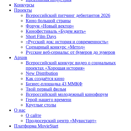
Конкурсы
Проекты
Всероссийский питчинг дебютантов 2026
Кино большой страны
Форум «Новый вектор»
Кинофестиваль «Будем жить»
Short Film Days
«Русский док: история и современность»
Сценарный конкурс «Метод»
Русские веб-сериалы: от бумеров до зумеров
Архив
Всероссийский конкурс видео о социальных
проектах «Хорошая история»
New Distribution
Как создаётся кино
Бизнес-площадка 43 ММКФ
Твой первый фильм
Всероссийский молодежный кинофорум
Герой нашего времени
Круглые столы
О нас
О сайте
Продюсерский центр «Мувистарт»
Платформа MovieStart