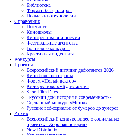
Библиотека
Формат: без фильтров
Новые кинотехнологии
Справочник
Питчинги
Киношколы
Кинофестивали и премии
Фестивальные агентства
Грантовые конкурсы
Креативная индустрия
Конкурсы
Проекты
Всероссийский питчинг дебютантов 2026
Кино большой страны
Форум «Новый вектор»
Кинофестиваль «Будем жить»
Short Film Days
«Русский док: история и современность»
Сценарный конкурс «Метод»
Русские веб-сериалы: от бумеров до зумеров
Архив
Всероссийский конкурс видео о социальных
проектах «Хорошая история»
New Distribution