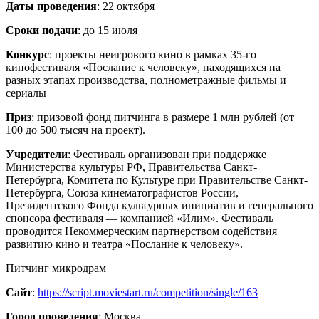
Даты проведения
: 22 октября
Сроки подачи
: до 15 июля
Конкурс
: проекты неигрового кино в рамках 35-го
кинофестиваля «Послание к человеку», находящихся на
разных этапах производства, полнометражные фильмы и
сериалы
Приз
: призовой фонд питчинга в размере 1 млн рублей (от
100 до 500 тысяч на проект).
Учредители
: Фестиваль организован при поддержке
Министерства культуры РФ, Правительства Санкт-
Петербурга, Комитета по Культуре при Правительстве Санкт-
Петербурга, Союза кинематографистов России,
Президентского Фонда культурных инициатив и генерального
спонсора фестиваля — компанией «Илим». Фестиваль
проводится Некоммерческим партнерством содействия
развитию кино и театра «Послание к человеку».
Питчинг микродрам
Сайт
:
https://script.moviestart.ru/competition/single/163
Город проведения
: Москва