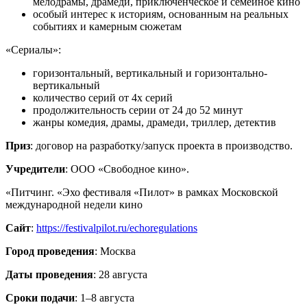
мелодрамы, драмеди, приключенческое и семейное кино
особый интерес к историям, основанным на реальных
событиях и камерным сюжетам
«Сериалы»:
горизонтальный, вертикальный и горизонтально-
вертикальный
количество серий от 4х серий
продолжительность серии от 24 до 52 минут
жанры комедия, драмы, драмеди, триллер, детектив
Приз
: договор на разработку/запуск проекта в производство.
Учредители
: ООО «Свободное кино».
«Питчинг. «Эхо фестиваля «Пилот» в рамках Московской
международной недели кино
Сайт
:
https://festivalpilot.ru/echoregulations
Город проведения
: Москва
Даты проведения
: 28 августа
Сроки подачи
: 1–8 августа