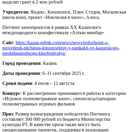
выделят грант в 2 млн рублей
Учредители
: Яндекс, Кинопоиск, Плюс Студия, Московская
школа кино, проект «Инклюзия в кино», Алиса.
Питчинг кинопроектов в рамках XX Казанского
международного кинофестиваля «Алтын минбар»
Сайт
:
https://kazan-mfmk.com/news/news/polozhenie-o-
provedenii-pitchinga-kinoproektov-v-ramkakh-xx-kazanskogo-
mezhdunarodnogo-kinofestivalya/
Город проведения
: Казань
Даты проведения
: 6–11 сентября 2025 г.
Сроки подачи
: 4 июля – 12 августа
Конкурс
: К рассмотрению принимаются работы в категории
«Игровое полнометражное кино», синопсисы/сценарии
полнометражных игровых фильмов
Приз
: Размер вознаграждения победителю Питчинга
составляет 500 000 рублей из бюджета Министерства
культуры РТ. В качестве приза также могут быть
продюсирование проектов, поддержка в реализации