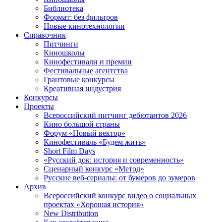
Библиотека
Формат: без фильтров
Новые кинотехнологии
Справочник
Питчинги
Киношколы
Кинофестивали и премии
Фестивальные агентства
Грантовые конкурсы
Креативная индустрия
Конкурсы
Проекты
Всероссийский питчинг дебютантов 2026
Кино большой страны
Форум «Новый вектор»
Кинофестиваль «Будем жить»
Short Film Days
«Русский док: история и современность»
Сценарный конкурс «Метод»
Русские веб-сериалы: от бумеров до зумеров
Архив
Всероссийский конкурс видео о социальных
проектах «Хорошая история»
New Distribution