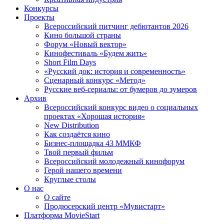
Конкурсы
Проекты
Всероссийский питчинг дебютантов 2026
Кино большой страны
Форум «Новый вектор»
Кинофестиваль «Будем жить»
Short Film Days
«Русский док: история и современность»
Сценарный конкурс «Метод»
Русские веб-сериалы: от бумеров до зумеров
Архив
Всероссийский конкурс видео о социальных
проектах «Хорошая история»
New Distribution
Как создаётся кино
Бизнес-площадка 43 ММКФ
Твой первый фильм
Всероссийский молодежный кинофорум
Герой нашего времени
Круглые столы
О нас
О сайте
Продюсерский центр «Мувистарт»
Платформа MovieStart