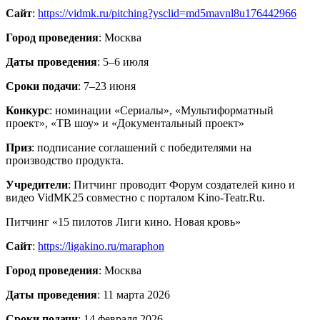
Сайт
:
https://vidmk.ru/pitching?ysclid=md5mavnl8u176442966
Город проведения
: Москва
Даты проведения
: 5–6 июля
Сроки подачи
: 7–23 июня
Конкурс
: номинации «Сериалы», «Мультиформатный
проект», «ТВ шоу» и «Документальный проект»
Приз
: подписание соглашений с победителями на
производство продукта.
Учредители
: Питчинг проводит Форум создателей кино и
видео VidMK25 совместно с порталом Kino-Teatr.Ru.
Питчинг «15 пилотов Лиги кино. Новая кровь»
Сайт
:
https://ligakino.ru/maraphon
Город проведения
: Москва
Даты проведения
: 11 марта 2026
Сроки подачи
: 14 февраля 2026