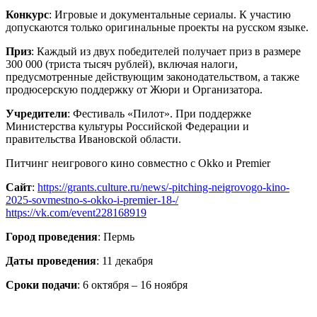
Конкурс
: Игровые и документальные сериалы. К участию
допускаются только оригинальные проекты на русском языке.
Приз
: Каждый из двух победителей получает приз в размере
300 000 (триста тысяч рублей), включая налоги,
предусмотренные действующим законодательством, а также
продюсерскую поддержку от Жюри и Организатора.
Учредители
: Фестиваль «Пилот». При поддержке
Министерства культуры Российской Федерации и
правительства Ивановской области.
Питчинг неигрового кино совместно с Okko и Premier
Сайт
:
https://grants.culture.ru/news/-pitching-neigrovogo-kino-
2025-sovmestno-s-okko-i-premier-18-/
https://vk.com/event228168919
Город проведения
: Пермь
Даты проведения
: 11 декабря
Сроки подачи
: 6 октября – 16 ноября