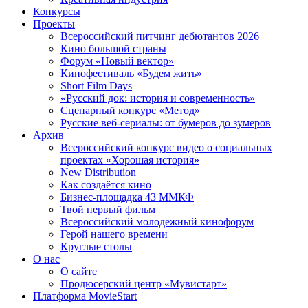
Конкурсы
Проекты
Всероссийский питчинг дебютантов 2026
Кино большой страны
Форум «Новый вектор»
Кинофестиваль «Будем жить»
Short Film Days
«Русский док: история и современность»
Сценарный конкурс «Метод»
Русские веб-сериалы: от бумеров до зумеров
Архив
Всероссийский конкурс видео о социальных
проектах «Хорошая история»
New Distribution
Как создаётся кино
Бизнес-площадка 43 ММКФ
Твой первый фильм
Всероссийский молодежный кинофорум
Герой нашего времени
Круглые столы
О нас
О сайте
Продюсерский центр «Мувистарт»
Платформа MovieStart