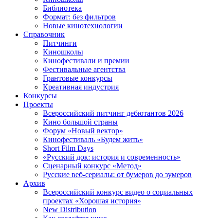
Библиотека
Формат: без фильтров
Новые кинотехнологии
Справочник
Питчинги
Киношколы
Кинофестивали и премии
Фестивальные агентства
Грантовые конкурсы
Креативная индустрия
Конкурсы
Проекты
Всероссийский питчинг дебютантов 2026
Кино большой страны
Форум «Новый вектор»
Кинофестиваль «Будем жить»
Short Film Days
«Русский док: история и современность»
Сценарный конкурс «Метод»
Русские веб-сериалы: от бумеров до зумеров
Архив
Всероссийский конкурс видео о социальных
проектах «Хорошая история»
New Distribution