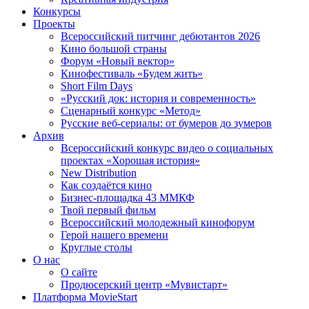
Конкурсы
Проекты
Всероссийский питчинг дебютантов 2026
Кино большой страны
Форум «Новый вектор»
Кинофестиваль «Будем жить»
Short Film Days
«Русский док: история и современность»
Сценарный конкурс «Метод»
Русские веб-сериалы: от бумеров до зумеров
Архив
Всероссийский конкурс видео о социальных
проектах «Хорошая история»
New Distribution
Как создаётся кино
Бизнес-площадка 43 ММКФ
Твой первый фильм
Всероссийский молодежный кинофорум
Герой нашего времени
Круглые столы
О нас
О сайте
Продюсерский центр «Мувистарт»
Платформа MovieStart