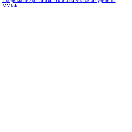
Продвижение российского кино на Восток обсудили на
ММКФ