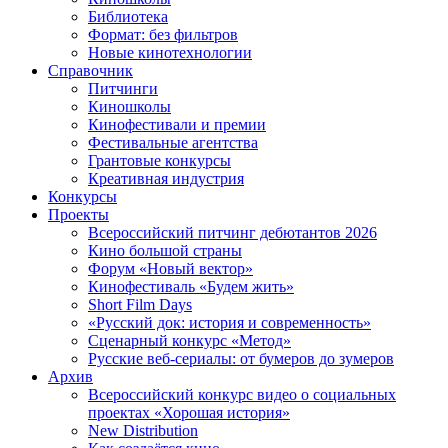
Библиотека
Формат: без фильтров
Новые кинотехнологии
Справочник
Питчинги
Киношколы
Кинофестивали и премии
Фестивальные агентства
Грантовые конкурсы
Креативная индустрия
Конкурсы
Проекты
Всероссийский питчинг дебютантов 2026
Кино большой страны
Форум «Новый вектор»
Кинофестиваль «Будем жить»
Short Film Days
«Русский док: история и современность»
Сценарный конкурс «Метод»
Русские веб-сериалы: от бумеров до зумеров
Архив
Всероссийский конкурс видео о социальных
проектах «Хорошая история»
New Distribution