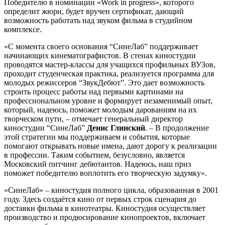
Победителю в номинации «Work in progress», которого
определит жюри, будет вручен сертификат, дающий
возможность работать над звуком фильма в студийном
комплексе.
«С момента своего основания “СинеЛаб” поддерживает
начинающих кинематографистов. В стенах киностудии
проводятся мастер-классы для учащихся профильных ВУЗов,
проходит студенческая практика, реализуется программа для
молодых режиссеров “ЗвукДебют”. Это дает возможность
строить процесс работы над первыми картинами на
профессиональном уровне и формирует незаменимый опыт,
который, надеюсь, поможет молодым дарованиям на их
творческом пути, – отмечает генеральный директор
киностудии “СинеЛаб”
Денис Глинский
. – В продолжение
этой стратегии мы поддерживаем и события, которые
помогают открывать новые имена, дают дорогу к реализации
в профессии. Таким событием, безусловно, является
Московский питчинг дебютантов. Надеюсь, наш приз
поможет победителю воплотить его творческую задумку».
«СинеЛаб» – киностудия полного цикла, образованная в 2001
году. Здесь создаётся кино от первых строк сценария до
доставки фильма в кинотеатры. Киностудия осуществляет
производство и продюсирование кинопроектов, включает