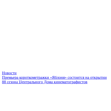
Новости
Премьера короткометражки «Яблоня» состоится на открытии
88 сезона Центрального Дома кинематографистов