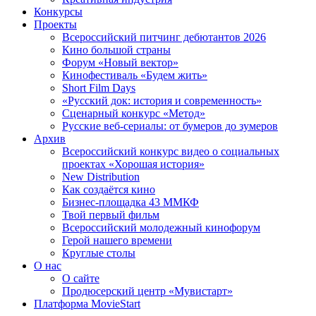
Конкурсы
Проекты
Всероссийский питчинг дебютантов 2026
Кино большой страны
Форум «Новый вектор»
Кинофестиваль «Будем жить»
Short Film Days
«Русский док: история и современность»
Сценарный конкурс «Метод»
Русские веб-сериалы: от бумеров до зумеров
Архив
Всероссийский конкурс видео о социальных
проектах «Хорошая история»
New Distribution
Как создаётся кино
Бизнес-площадка 43 ММКФ
Твой первый фильм
Всероссийский молодежный кинофорум
Герой нашего времени
Круглые столы
О нас
О сайте
Продюсерский центр «Мувистарт»
Платформа MovieStart