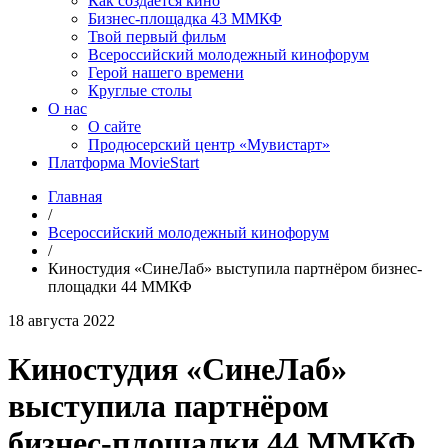
Как создаётся кино
Бизнес-площадка 43 ММКФ
Твой первый фильм
Всероссийский молодежный кинофорум
Герой нашего времени
Круглые столы
О нас
О сайте
Продюсерский центр «Мувистарт»
Платформа MovieStart
Главная
/
Всероссийский молодежный кинофорум
/
Киностудия «СинеЛаб» выступила партнёром бизнес-
площадки 44 ММКФ
18 августа 2022
Киностудия «СинеЛаб»
выступила партнёром
бизнес-площадки 44 ММКФ