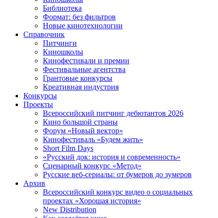
Библиотека
Формат: без фильтров
Новые кинотехнологии
Справочник
Питчинги
Киношколы
Кинофестивали и премии
Фестивальные агентства
Грантовые конкурсы
Креативная индустрия
Конкурсы
Проекты
Всероссийский питчинг дебютантов 2026
Кино большой страны
Форум «Новый вектор»
Кинофестиваль «Будем жить»
Short Film Days
«Русский док: история и современность»
Сценарный конкурс «Метод»
Русские веб-сериалы: от бумеров до зумеров
Архив
Всероссийский конкурс видео о социальных
проектах «Хорошая история»
New Distribution