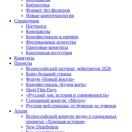
Библиотека
Формат: без фильтров
Новые кинотехнологии
Справочник
Питчинги
Киношколы
Кинофестивали и премии
Фестивальные агентства
Грантовые конкурсы
Креативная индустрия
Конкурсы
Проекты
Всероссийский питчинг дебютантов 2026
Кино большой страны
Форум «Новый вектор»
Кинофестиваль «Будем жить»
Short Film Days
«Русский док: история и современность»
Сценарный конкурс «Метод»
Русские веб-сериалы: от бумеров до зумеров
Архив
Всероссийский конкурс видео о социальных
проектах «Хорошая история»
New Distribution