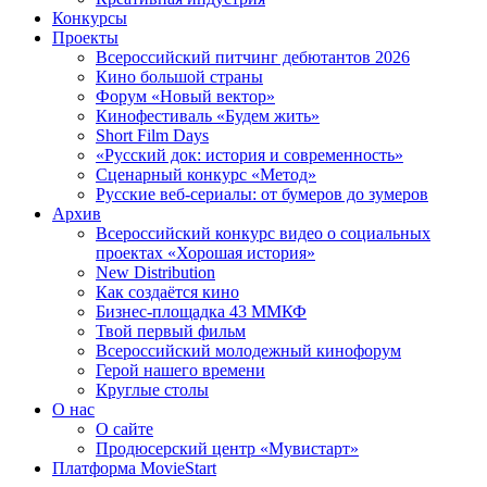
Конкурсы
Проекты
Всероссийский питчинг дебютантов 2026
Кино большой страны
Форум «Новый вектор»
Кинофестиваль «Будем жить»
Short Film Days
«Русский док: история и современность»
Сценарный конкурс «Метод»
Русские веб-сериалы: от бумеров до зумеров
Архив
Всероссийский конкурс видео о социальных
проектах «Хорошая история»
New Distribution
Как создаётся кино
Бизнес-площадка 43 ММКФ
Твой первый фильм
Всероссийский молодежный кинофорум
Герой нашего времени
Круглые столы
О нас
О сайте
Продюсерский центр «Мувистарт»
Платформа MovieStart