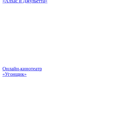
«Алхас и Джульетта»
Онлайн-кинотеатр
«Угонщик»