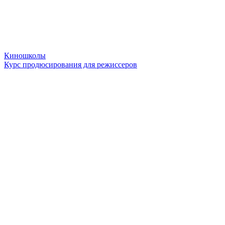
Киношколы
Курс продюсирования для режиссеров