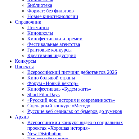
Библиотека
Формат: без фильтров
Новые кинотехнологии
Справочник
Питчинги
Киношколы
Кинофестивали и премии
Фестивальные агентства
Грантовые конкурсы
Креативная индустрия
Конкурсы
Проекты
Всероссийский питчинг дебютантов 2026
Кино большой страны
Форум «Новый вектор»
Кинофестиваль «Будем жить»
Short Film Days
«Русский док: история и современность»
Сценарный конкурс «Метод»
Русские веб-сериалы: от бумеров до зумеров
Архив
Всероссийский конкурс видео о социальных
проектах «Хорошая история»
New Distribution