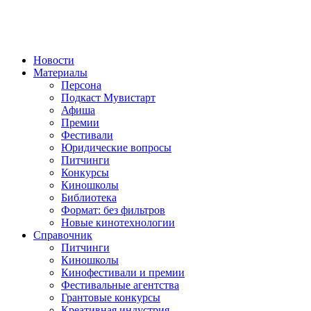
Новости
Материалы
Персона
Подкаст Мувистарт
Афиша
Премии
Фестивали
Юридические вопросы
Питчинги
Конкурсы
Киношколы
Библиотека
Формат: без фильтров
Новые кинотехнологии
Справочник
Питчинги
Киношколы
Кинофестивали и премии
Фестивальные агентства
Грантовые конкурсы
Креативная индустрия