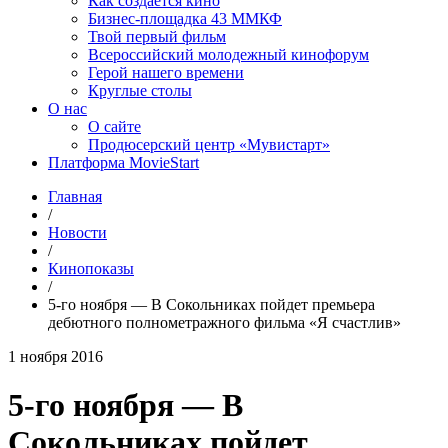
Как создаётся кино
Бизнес-площадка 43 ММКФ
Твой первый фильм
Всероссийский молодежный кинофорум
Герой нашего времени
Круглые столы
О нас
О сайте
Продюсерский центр «Мувистарт»
Платформа MovieStart
Главная
/
Новости
/
Кинопоказы
/
5-го ноября — В Сокольниках пойдет премьера
дебютного полнометражного фильма «Я счастлив»
1 ноября 2016
5-го ноября — В
Сокольниках пойдет