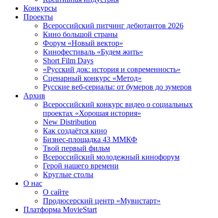
Конкурсы
Проекты
Всероссийский питчинг дебютантов 2026
Кино большой страны
Форум «Новый вектор»
Кинофестиваль «Будем жить»
Short Film Days
«Русский док: история и современность»
Сценарный конкурс «Метод»
Русские веб-сериалы: от бумеров до зумеров
Архив
Всероссийский конкурс видео о социальных
проектах «Хорошая история»
New Distribution
Как создаётся кино
Бизнес-площадка 43 ММКФ
Твой первый фильм
Всероссийский молодежный кинофорум
Герой нашего времени
Круглые столы
О нас
О сайте
Продюсерский центр «Мувистарт»
Платформа MovieStart