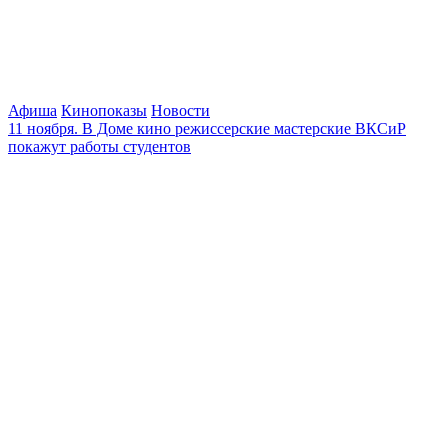
Афиша
Кинопоказы
Новости
11 ноября. В Доме кино режиссерские мастерские ВКСиР
покажут работы студентов