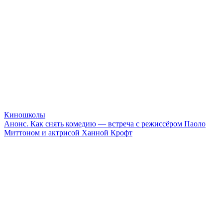
Киношколы
Анонс. Как снять комедию — встреча с режиссёром Паоло
Миттоном и актрисой Ханной Крофт