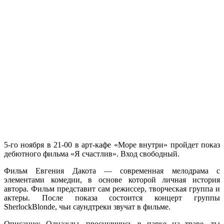
5-го ноября в 21-00 в арт-кафе «Море внутри» пройдет показ
дебютного фильма «Я счастлив». Вход свободный.
Фильм Евгения Дакота — современная мелодрама с
элементами комедии, в основе которой личная история
автора. Фильм представит сам режиссер, творческая группа и
актеры. После показа состоится концерт группы
SherlockBlonde, чьи саундтреки звучат в фильме.
Описание: Однажды, проснувшись в парке на траве, ты