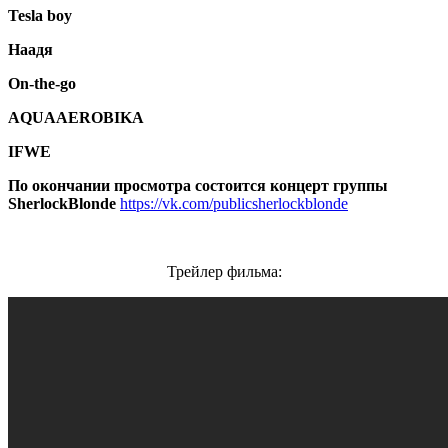
Tesla boy
Наадя
On-the-go
AQUAAEROBIKA
IFWE
По окончании просмотра состоится концерт группы
SherlockBlonde
https://vk.com/publicsherlockblonde
Трейлер фильма: