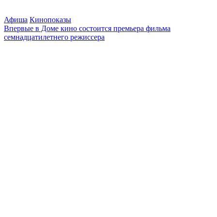
Афиша
Кинопоказы
Впервые в Доме кино состоится премьера фильма
семнадцатилетнего режиссера