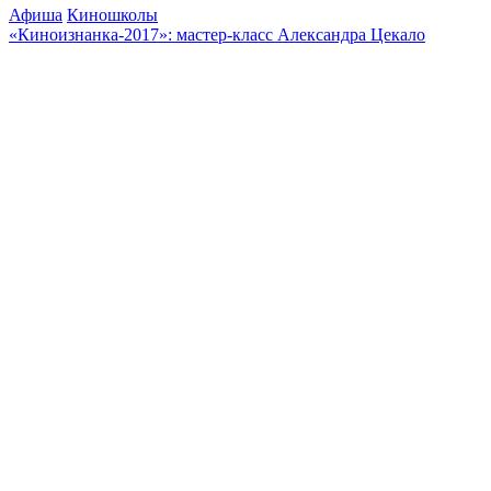
Афиша
Киношколы
«Киноизнанка-2017»: мастер-класс Александра Цекало