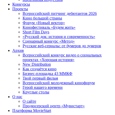
Конкурсы
Проекты
Всероссийский питчинг дебютантов 2026
Кино большой страны
Форум «Новый вектор»
Кинофестиваль «Будем жить»
Short Film Days
«Русский док: история и современность»
Сценарный конкурс «Метод»
Русские веб-сериалы: от бумеров до зумеров
Архив
Всероссийский конкурс видео о социальных
проектах «Хорошая история»
New Distribution
Как создаётся кино
Бизнес-площадка 43 ММКФ
Твой первый фильм
Всероссийский молодежный кинофорум
Герой нашего времени
Круглые столы
О нас
О сайте
Продюсерский центр «Мувистарт»
Платформа MovieStart