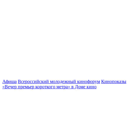
Афиша
Всероссийский молодежный кинофорум
Кинопоказы
«Вечер премьер короткого метра» в Доме кино