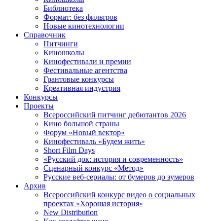
Библиотека
Формат: без фильтров
Новые кинотехнологии
Справочник
Питчинги
Киношколы
Кинофестивали и премии
Фестивальные агентства
Грантовые конкурсы
Креативная индустрия
Конкурсы
Проекты
Всероссийский питчинг дебютантов 2026
Кино большой страны
Форум «Новый вектор»
Кинофестиваль «Будем жить»
Short Film Days
«Русский док: история и современность»
Сценарный конкурс «Метод»
Русские веб-сериалы: от бумеров до зумеров
Архив
Всероссийский конкурс видео о социальных
проектах «Хорошая история»
New Distribution