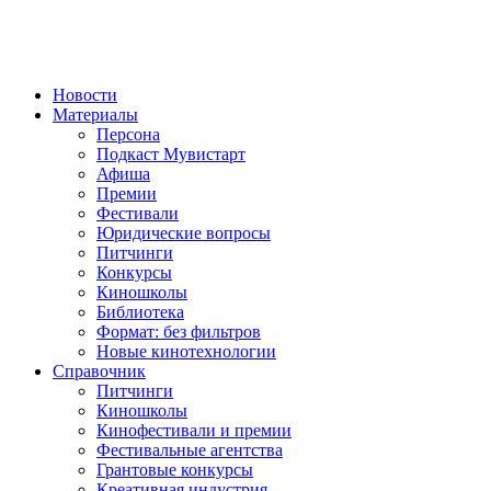
Новости
Материалы
Персона
Подкаст Мувистарт
Афиша
Премии
Фестивали
Юридические вопросы
Питчинги
Конкурсы
Киношколы
Библиотека
Формат: без фильтров
Новые кинотехнологии
Справочник
Питчинги
Киношколы
Кинофестивали и премии
Фестивальные агентства
Грантовые конкурсы
Креативная индустрия