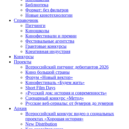
Библиотека
Формат: без фильтров
Новые кинотехнологии
Справочник
Питчинги
Киношколы
Кинофестивали и премии
Фестивальные агентства
Грантовые конкурсы
Креативная индустрия
Конкурсы
Проекты
Всероссийский питчинг дебютантов 2026
Кино большой страны
Форум «Новый вектор»
Кинофестиваль «Будем жить»
Short Film Days
«Русский док: история и современность»
Сценарный конкурс «Метод»
Русские веб-сериалы: от бумеров до зумеров
Архив
Всероссийский конкурс видео о социальных
проектах «Хорошая история»
New Distribution