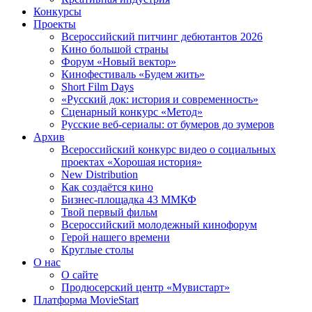
Конкурсы
Проекты
Всероссийский питчинг дебютантов 2026
Кино большой страны
Форум «Новый вектор»
Кинофестиваль «Будем жить»
Short Film Days
«Русский док: история и современность»
Сценарный конкурс «Метод»
Русские веб-сериалы: от бумеров до зумеров
Архив
Всероссийский конкурс видео о социальных
проектах «Хорошая история»
New Distribution
Как создаётся кино
Бизнес-площадка 43 ММКФ
Твой первый фильм
Всероссийский молодежный кинофорум
Герой нашего времени
Круглые столы
О нас
О сайте
Продюсерский центр «Мувистарт»
Платформа MovieStart