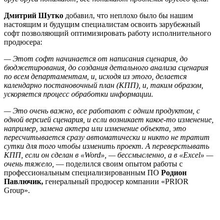
Дмитрий Шутко
добавил, что неплохо было бы нашим
настоящим и будущим специалистам освоить зарубежный
софт позволяющий оптимизировать работу исполнительного
продюсера:
—
Этот софт начинается от написания сценария, до
бюджетирования, до создания детального анализа сценария
по всем департаментам, и, исходя из этого, делается
календарно постановочный план (КПП), и, таким образом,
ускоряется процесс обработки информации.
—
Это очень важно, все работают с одним продуктом, с
одной версией сценария, и если возникает какое-то изменение,
например, замена актера или изменение объекта, это
пересчитывается сразу автоматически и никто не тратит
сутки для того чтобы изменить проект. А переверстывать
КПП, если он сделан в «Word»,
—
бессмысленно, а в «Excel»
—
очень тяжело,
— поделился своим опытом работы с
профессиональным специализированным ПО
Родион
Павлючик,
генеральный продюсер компании «PRIOR
Group».