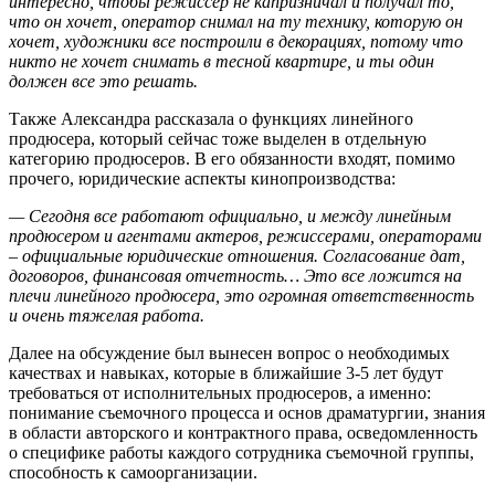
интересно, чтобы режиссер не капризничал и получал то,
что он хочет, оператор снимал на ту технику, которую он
хочет, художники все построили в декорациях, потому что
никто не хочет снимать в тесной квартире, и ты один
должен все это решать.
Также Александра рассказала о функциях линейного
продюсера, который сейчас тоже выделен в отдельную
категорию продюсеров. В его обязанности входят, помимо
прочего, юридические аспекты кинопроизводства:
—
Сегодня все работают официально, и между линейным
продюсером и агентами актеров, режиссерами, операторами
– официальные юридические отношения. Согласование дат,
договоров, финансовая отчетность… Это все ложится на
плечи линейного продюсера, это огромная ответственность
и очень тяжелая работа.
Далее на обсуждение был вынесен вопрос о необходимых
качествах и навыках, которые в ближайшие 3-5 лет будут
требоваться от исполнительных продюсеров, а именно:
понимание съемочного процесса и основ драматургии, знания
в области авторского и контрактного права, осведомленность
о специфике работы каждого сотрудника съемочной группы,
способность к самоорганизации.