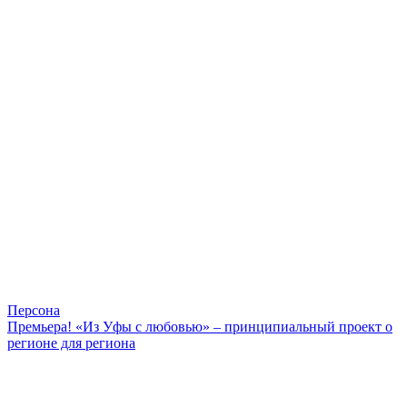
Персона
Премьера! «Из Уфы с любовью» – принципиальный проект о
регионе для региона