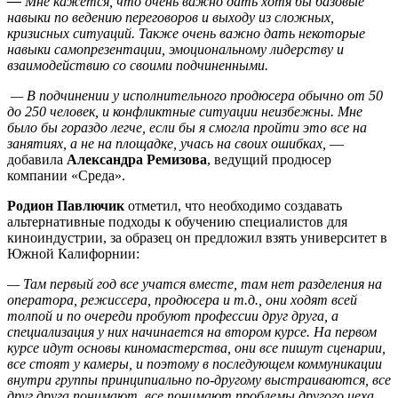
—
Мне кажется, что очень важно дать хотя бы базовые
навыки по ведению переговоров и выходу из сложных,
кризисных ситуаций. Также очень важно дать некоторые
навыки самопрезентации, эмоциональному лидерству и
взаимодействию со своими подчиненными.
—
В подчинении у исполнительного продюсера обычно от 50
до 250 человек, и конфликтные ситуации неизбежны. Мне
было бы гораздо легче, если бы я смогла пройти это все на
занятиях, а не на площадке, учась на своих ошибках,
—
добавила
Александра Ремизова
, ведущий продюсер
компании «Среда».
Родион Павлючик
отметил, что необходимо создавать
альтернативные подходы к обучению специалистов для
киноиндустрии, за образец он предложил взять университет в
Южной Калифорнии:
—
Там первый год все учатся вместе, там нет разделения на
оператора, режиссера, продюсера и т.д., они ходят всей
толпой и по очереди пробуют профессии друг друга, а
специализация у них начинается на втором курсе. На первом
курсе идут основы киномастерства, они все пишут сценарии,
все стоят у камеры, и поэтому в последующем коммуникации
внутри группы принципиально по-другому выстраиваются, все
друг друга понимают, все понимают проблемы другого цеха.