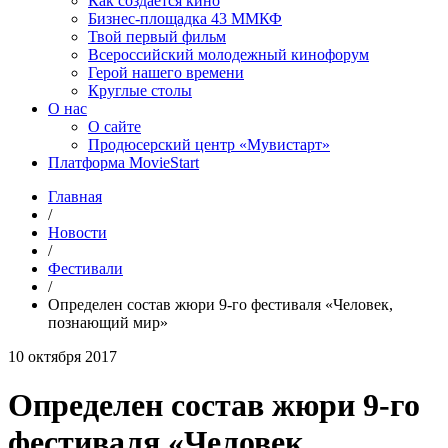
Как создаётся кино
Бизнес-площадка 43 ММКФ
Твой первый фильм
Всероссийский молодежный кинофорум
Герой нашего времени
Круглые столы
О нас
О сайте
Продюсерский центр «Мувистарт»
Платформа MovieStart
Главная
/
Новости
/
Фестивали
/
Определен состав жюри 9-го фестиваля «Человек,
познающий мир»
10 октября 2017
Определен состав жюри 9-го
фестиваля «Человек,