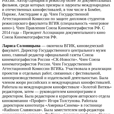
России. Автор сценария и режиссер более 30 документальных
фильмов, среди которых призеры и лауреаты международных
и отечественных кинофестивалей, в том числе в Бомбее,
Париже, Амстердаме и др. Член Государственной
Аттестационной Комиссии по защите дипломов студентов
режиссерского факультета ВГИК (специальность «неигровое
кино»). Член Правления Союза Кинематографистов РФ. С
2014 года – Президент Ассоциации документального кино
Союза Кинематографистов РФ.
Лариса Солоницына
— окончила ВГИК, киноведческий
факультет. Директор Государственного центрального музея
кино, главный редактор официальной газеты Союза
кинематографистов России «СК-Новости». Член Союза
кинематографистов России. Член Государственной
Аттестационной Комиссии ВГИКа. Участвовала в реализации
проектов и отдельных работ, связанных с фестивальной,
кинопроизводственной и издательской деятельностью. Была
членом жюри российских и международных кинофестивалей.
Работала на международном кинофестивале «Золотой Витязь»
редактором, затем — руководителем кинопрограмм и
директором. Была редактором и куратором авторского отдела
кинокомпании «Профит» Игоря Толстунова. Работала
директором кинотеатра «Америка-Синема» в гостинице
«Radisson Славянская». Была заместителем шеф-редактора