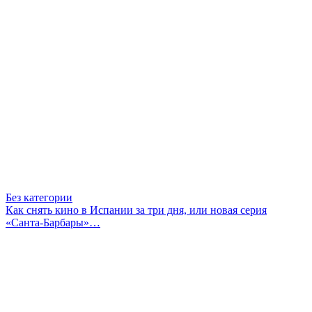
Без категории
Как снять кино в Испании за три дня, или новая серия
«Санта-Барбары»…