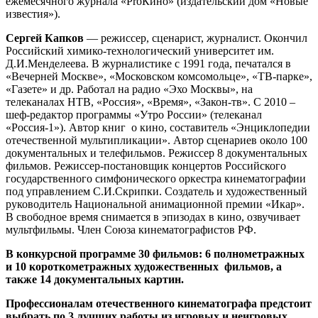
ежемесячного журнала «ProКино» (издательский дом «Новые
известия»).
Сергей Капков
— режиссер, сценарист, журналист. Окончил
Российский химико-технологический университет им.
Д.И.Менделеева. В журналистике с 1991 года, печатался в
«Вечерней Москве», «Московском комсомольце», «ТВ-парке»,
«Газете» и др. Работал на радио «Эхо Москвы», на
телеканалах НТВ, «Россия», «Время», «Закон-тв». С 2010 –
шеф-редактор программы «Утро России» (телеканал
«Россия-1»). Автор книг о кино, составитель «Энциклопедии
отечественной мультипликации». Автор сценариев около 100
документальных и телефильмов. Режиссер 8 документальных
фильмов. Режиссер-постановщик концертов Российского
государственного симфонического оркестра кинематографии
под управлением С.И.Скрипки. Создатель и художественный
руководитель Национальной анимационной премии «Икар».
В свободное время снимается в эпизодах в кино, озвучивает
мультфильмы. Член Союза кинематографистов РФ.
В конкурсной программе 30 фильмов: 6 полнометражных
и 10 короткометражных художественных фильмов, а
также 14 документальных картин.
Профессионалам отечественного кинематографа предстоит
выбрать по 3 лучших работы из игровых и неигровых