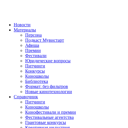
Новости
Материалы
Персона
Подкаст Мувистарт
Афиша
Премии
Фестивали
Юридические вопросы
Питчинги
Конкурсы
Киношколы
Библиотека
Формат: без фильтров
Новые кинотехнологии
Справочник
Питчинги
Киношколы
Кинофестивали и премии
Фестивальные агентства
Грантовые конкурсы
Креативная индустрия