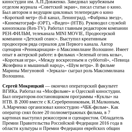
киностудии им. А.П.Довженко. Заведовал зарубежным
отделом журнала «Советский экран», писал статьи о кино.
Был автором и ведущим цикловых телепередач о кино
«Короткий метр» (6-й канал, Ленинград), «Фабрика звезд»,
«Кинематограф» (ОРТ), «Видео» (НТВ). Руководил службой
кинопоказа (Ren-TV). Работал главным редактором компании
РЕН-ФИЛЬМ, телеканала MINI MOVIE, Продюсерской
компании «Детский сеанс». Выступил креативным
продюсером ряда сериалов для Первого канала. Автор
сценария «Реинкарнация» о Максимилиане Волошине. Имеет
опыт в актерской работе: в фильмах «Зеленый огонь козы»,
«Короткая игра», «Между воскресеньем и субботой», «Певица
Жозефина и мышиный народ», «Шум ветра». В фильме
Марины Мигуновой «Зеркала» сыграл роль Максимилиана
Волошина.
Сергей Мокрицкий
— окончил операторский факультет
ВГИКа. Работал на «Мосфильме» и Одесской киностудии.
Был оператором-постановщиком программы «Куклы» на
НТВ. В 2000 вместе с К.Серебренниковым, И.Малкиным,
А.Марченко организовал киностудию «ЧБК-фильм». Как
оператор снял более 20 полнометражных фильма, в 7
картинах выступил режиссером и сценаристом. Обладатель
Премии Правительства Российской Федерации 2016 года в
области культуры и Премии Федерации еврейских общин