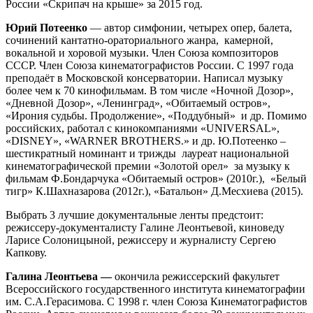
России «Скрипач на крыше» за 2015 год.
Юрий Потеенко
— автор симфонии, четырех опер, балета,
сочинений кантатно-ораториального жанра, камерной,
вокальной и хоровой музыки. Член Союза композиторов
СССР. Член Союза кинематографистов России. С 1997 года
преподаёт в Московской консерватории. Написал музыку
более чем к 70 кинофильмам. В том числе «Ночной Дозор»,
«Дневной Дозор», «Ленинград», «Обитаемый остров»,
«Ирония судьбы. Продолжение», «Поддубный» и др. Помимо
российских, работал с кинокомпаниями «UNIVERSAL»,
«DISNEY», «WARNER BROTHERS.» и др. Ю.Потеенко –
шестикратный номинант и трижды лауреат национальной
кинематографической премии «Золотой орел» за музыку к
фильмам Ф.Бондарчука «Обитаемый остров» (2010г.), «Белый
тигр» К.Шахназарова (2012г.), «Батальон» Д.Месхиева (2015).
Выбрать 3 лучшие документальные ленты предстоит:
режиссеру-документалисту Галине Леонтьевой, киноведу
Ларисе Солоницыной, режиссеру и журналисту Сергею
Капкову.
Галина Леонтьева —
окончила режиссерский факультет
Всероссийского государственного института кинематографии
им. С.А.Герасимова. С 1998 г. член Союза Кинематографистов