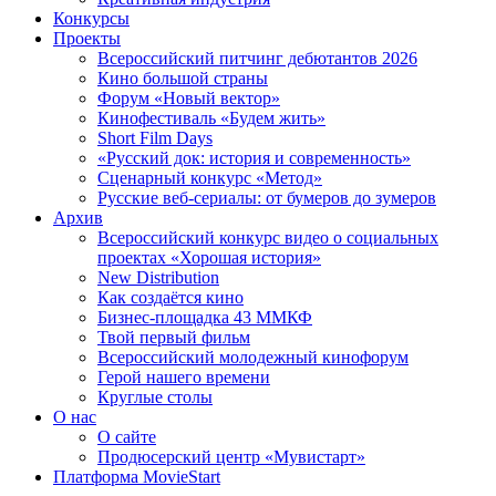
Конкурсы
Проекты
Всероссийский питчинг дебютантов 2026
Кино большой страны
Форум «Новый вектор»
Кинофестиваль «Будем жить»
Short Film Days
«Русский док: история и современность»
Сценарный конкурс «Метод»
Русские веб-сериалы: от бумеров до зумеров
Архив
Всероссийский конкурс видео о социальных
проектах «Хорошая история»
New Distribution
Как создаётся кино
Бизнес-площадка 43 ММКФ
Твой первый фильм
Всероссийский молодежный кинофорум
Герой нашего времени
Круглые столы
О нас
О сайте
Продюсерский центр «Мувистарт»
Платформа MovieStart