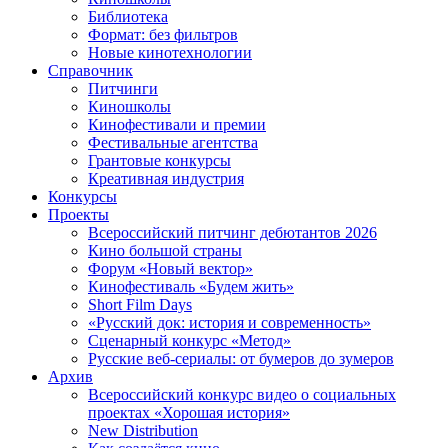
Библиотека
Формат: без фильтров
Новые кинотехнологии
Справочник
Питчинги
Киношколы
Кинофестивали и премии
Фестивальные агентства
Грантовые конкурсы
Креативная индустрия
Конкурсы
Проекты
Всероссийский питчинг дебютантов 2026
Кино большой страны
Форум «Новый вектор»
Кинофестиваль «Будем жить»
Short Film Days
«Русский док: история и современность»
Сценарный конкурс «Метод»
Русские веб-сериалы: от бумеров до зумеров
Архив
Всероссийский конкурс видео о социальных
проектах «Хорошая история»
New Distribution