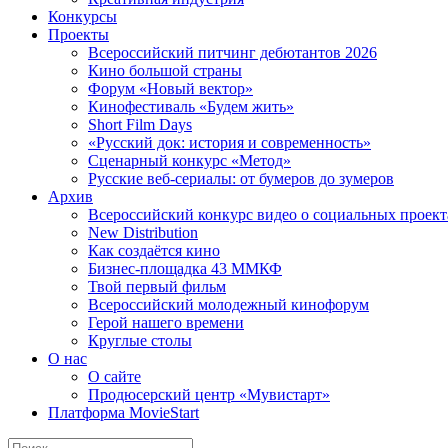
Конкурсы
Проекты
Всероссийский питчинг дебютантов 2026
Кино большой страны
Форум «Новый вектор»
Кинофестиваль «Будем жить»
Short Film Days
«Русский док: история и современность»
Сценарный конкурс «Метод»
Русские веб-сериалы: от бумеров до зумеров
Архив
Всероссийский конкурс видео о социальных проек
New Distribution
Как создаётся кино
Бизнес-площадка 43 ММКФ
Твой первый фильм
Всероссийский молодежный кинофорум
Герой нашего времени
Круглые столы
О нас
О сайте
Продюсерский центр «Мувистарт»
Платформа MovieStart