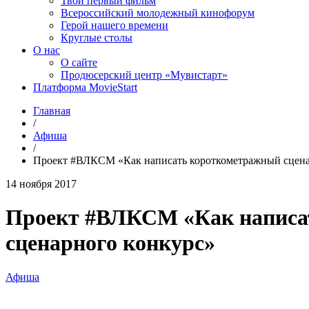
Твой первый фильм
Всероссийский молодежный кинофорум
Герой нашего времени
Круглые столы
О нас
О сайте
Продюсерский центр «Мувистарт»
Платформа MovieStart
Главная
/
Афиша
/
Проект #ВЛКСМ «Как написать короткометражный сценар
14 ноября 2017
Проект #ВЛКСМ «Как написат
сценарного конкурс»
Афиша