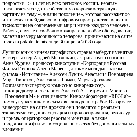
подростки 15-18 лет из всех регионов России. Ребятам
предлагается создать собственную короткометражную
картину на тему «Онлайн-поколение», которая расскажет об
интересах тинейджеров в цифровом пространстве, влиянии
технологий на современный мир и жизнь каждого человека.
Работы, снятые в свободном жанре и на любое оборудование,
включая камеру мобильного телефона, принимаются на сайте
проекта pokolenie.mts.ru до 30 апреля 2018 года.
Лучших юных кинематографистов страны выберут именитые
мастера: актер Андрей Мерзликин, актриса театра и кино
Анна Чурина, продюсер киностудии «Корпорация Русская
Фильм Группа» Алена Мареева, а также молодые актеры
фильма «Испытание» Алексей Лукин, Анастасия Пономарева,
Марк Тюриков, Александр Люман, Марта Дроздова.
Возглавит экспертную комиссию кинорежиссер,
кинопродюсер и сценарист Алексей А. Петрухин. Мастера
«Поколения М» и специалисты Кинолаборатории «RFGLab»
помогут участникам в съемках конкурсных работ. В формате
видеоуроков на сайте проекта они поделятся с ребятами
тонкостями создания сценария и продюсирования, режиссуры
и грима, операторской работы и монтажа, а также
продвижения фильма в социальных сетях без дополнительных
вложений.