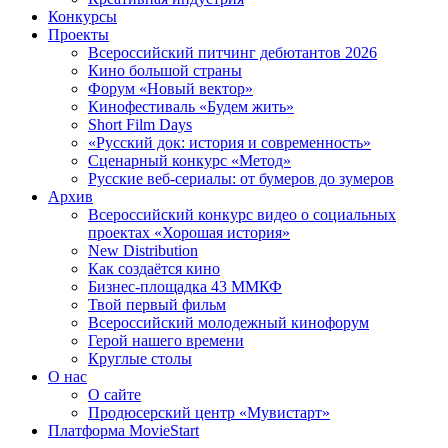
Конкурсы
Проекты
Всероссийский питчинг дебютантов 2026
Кино большой страны
Форум «Новый вектор»
Кинофестиваль «Будем жить»
Short Film Days
«Русский док: история и современность»
Сценарный конкурс «Метод»
Русские веб-сериалы: от бумеров до зумеров
Архив
Всероссийский конкурс видео о социальных
проектах «Хорошая история»
New Distribution
Как создаётся кино
Бизнес-площадка 43 ММКФ
Твой первый фильм
Всероссийский молодежный кинофорум
Герой нашего времени
Круглые столы
О нас
О сайте
Продюсерский центр «Мувистарт»
Платформа MovieStart