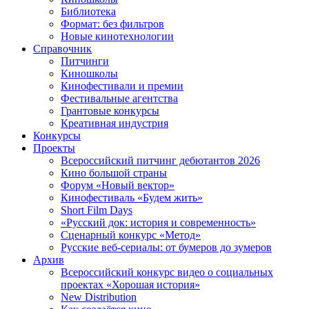
Библиотека
Формат: без фильтров
Новые кинотехнологии
Справочник
Питчинги
Киношколы
Кинофестивали и премии
Фестивальные агентства
Грантовые конкурсы
Креативная индустрия
Конкурсы
Проекты
Всероссийский питчинг дебютантов 2026
Кино большой страны
Форум «Новый вектор»
Кинофестиваль «Будем жить»
Short Film Days
«Русский док: история и современность»
Сценарный конкурс «Метод»
Русские веб-сериалы: от бумеров до зумеров
Архив
Всероссийский конкурс видео о социальных
проектах «Хорошая история»
New Distribution