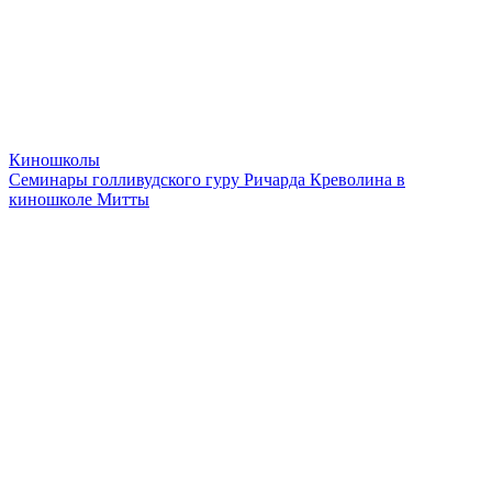
Киношколы
Семинары голливудского гуру Ричарда Креволина в
киношколе Митты