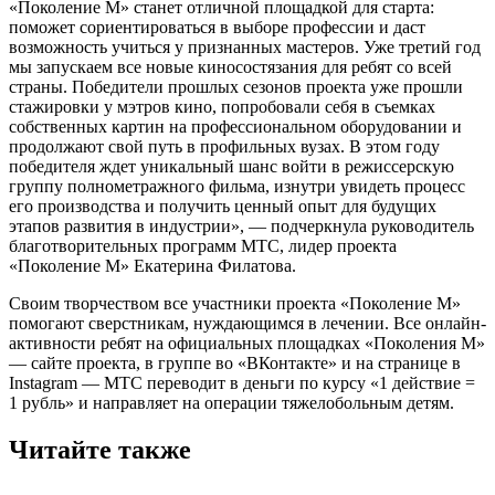
«Поколение М» станет отличной площадкой для старта:
поможет сориентироваться в выборе профессии и даст
возможность учиться у признанных мастеров. Уже третий год
мы запускаем все новые киносостязания для ребят со всей
страны. Победители прошлых сезонов проекта уже прошли
стажировки у мэтров кино, попробовали себя в съемках
собственных картин на профессиональном оборудовании и
продолжают свой путь в профильных вузах. В этом году
победителя ждет уникальный шанс войти в режиссерскую
группу полнометражного фильма, изнутри увидеть процесс
его производства и получить ценный опыт для будущих
этапов развития в индустрии», — подчеркнула руководитель
благотворительных программ МТС, лидер проекта
«Поколение М» Екатерина Филатова.
Своим творчеством все участники проекта «Поколение М»
помогают сверстникам, нуждающимся в лечении. Все онлайн-
активности ребят на официальных площадках «Поколения М»
— сайте проекта, в группе во «ВКонтакте» и на странице в
Instagram — МТС переводит в деньги по курсу «1 действие =
1 рубль» и направляет на операции тяжелобольным детям.
Читайте также