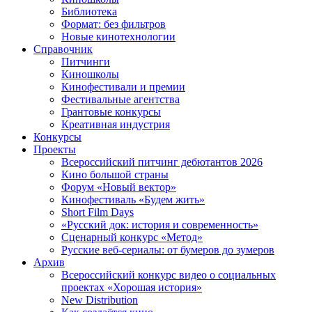
Библиотека
Формат: без фильтров
Новые кинотехнологии
Справочник
Питчинги
Киношколы
Кинофестивали и премии
Фестивальные агентства
Грантовые конкурсы
Креативная индустрия
Конкурсы
Проекты
Всероссийский питчинг дебютантов 2026
Кино большой страны
Форум «Новый вектор»
Кинофестиваль «Будем жить»
Short Film Days
«Русский док: история и современность»
Сценарный конкурс «Метод»
Русские веб-сериалы: от бумеров до зумеров
Архив
Всероссийский конкурс видео о социальных
проектах «Хорошая история»
New Distribution