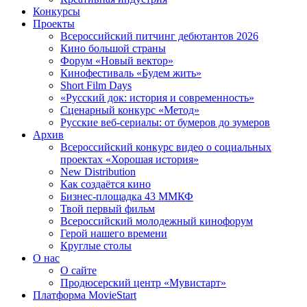
Конкурсы
Проекты
Всероссийский питчинг дебютантов 2026
Кино большой страны
Форум «Новый вектор»
Кинофестиваль «Будем жить»
Short Film Days
«Русский док: история и современность»
Сценарный конкурс «Метод»
Русские веб-сериалы: от бумеров до зумеров
Архив
Всероссийский конкурс видео о социальных
проектах «Хорошая история»
New Distribution
Как создаётся кино
Бизнес-площадка 43 ММКФ
Твой первый фильм
Всероссийский молодежный кинофорум
Герой нашего времени
Круглые столы
О нас
О сайте
Продюсерский центр «Мувистарт»
Платформа MovieStart