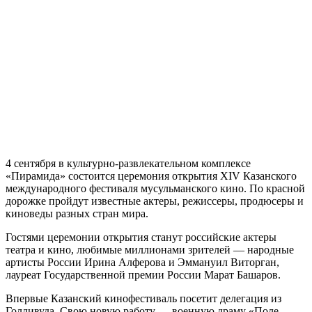
4 сентября в культурно-развлекательном комплексе
«Пирамида» состоится церемония открытия XIV Казанского
международного фестиваля мусульманского кино. По красной
дорожке пройдут известные актеры, режиссеры, продюсеры и
киноведы разных стран мира.
Гостями церемонии открытия станут российские актеры
театра и кино, любимые миллионами зрителей — народные
артисты России Ирина Алферова и Эммануил Виторган,
лауреат Государственной премии России Марат Башаров.
Впервые Казанский кинофестиваль посетит делегация из
Голливуда. Свою новую работу — военную драму «Поле