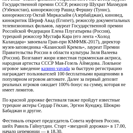
Государственной премии СССР, режиссер Шухрат Махмудов
(Узбекистан), кинорежиссер Рашид Фершиу (Тунис),
кинорежиссер Октай Миркасыйм (Азербайджан), киновед,
кинокритик Шериф Авад (Египет), режиссёр документальных
телевизионных фильмов, лауреат Государственной премии
Российской Федерации Елена Плугатырева (Россия),
турецкий режиссер Мустафа Кара (его лента «Холод
Каландара» завоевала Гран-при КМФМК-2017), директор
музея-заповедника «Казанский Кремль», лауреат Премии
Правительства России в области культуры Зиля Валеева
(Россия). Возглавит жюри известная туркменская актриса,
народная артистка СССР Мая-Гозель Аймедова. Лояльное
игровое заведение
казино vavada
за быструю регистрацию
награждает пользователей 100 бесплатными вращениями в
популярном игровом автомате. Далее за первый депозит
реальных игроков ожидает 100% бонус на сумму, которая не
имеет лимитов.
По красной дорожке фестиваля также пройдут известные
турецкие актеры Сердар Гёкхан, Эргюн Куюджу, Шюкрю
Бабаджан и другие.
Фестиваль откроет председатель Совета муфтиев России,
шейх Равиль Гайнутдин. Старт «звездной дорожки» в 17.00,
начало церемонии — в 18.30.