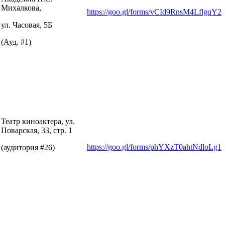
Михалкова,
https://goo.gl/forms/vCId9RnsM4LflgqY2
ул. Часовая, 5Б
(Ауд. #1)
Театр киноактера, ул.
Поварская, 33, стр. 1
https://goo.gl/forms/phYXzT0ahtNdloLg1
(аудитория #26
)