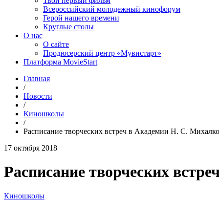
Твой первый фильм
Всероссийский молодежный кинофорум
Герой нашего времени
Круглые столы
О нас
О сайте
Продюсерский центр «Мувистарт»
Платформа MovieStart
Главная
/
Новости
/
Киношколы
/
Расписание творческих встреч в Академии Н. С. Михалков
17 октября 2018
Расписание творческих встреч
Киношколы