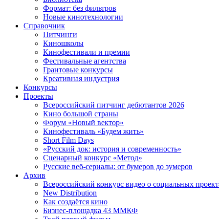
Формат: без фильтров
Новые кинотехнологии
Справочник
Питчинги
Киношколы
Кинофестивали и премии
Фестивальные агентства
Грантовые конкурсы
Креативная индустрия
Конкурсы
Проекты
Всероссийский питчинг дебютантов 2026
Кино большой страны
Форум «Новый вектор»
Кинофестиваль «Будем жить»
Short Film Days
«Русский док: история и современность»
Сценарный конкурс «Метод»
Русские веб-сериалы: от бумеров до зумеров
Архив
Всероссийский конкурс видео о социальных проек
New Distribution
Как создаётся кино
Бизнес-площадка 43 ММКФ