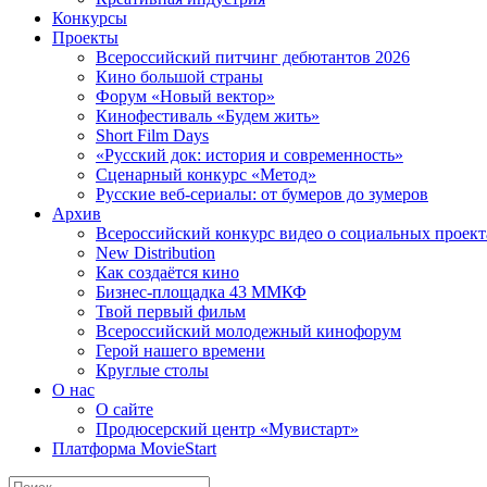
Конкурсы
Проекты
Всероссийский питчинг дебютантов 2026
Кино большой страны
Форум «Новый вектор»
Кинофестиваль «Будем жить»
Short Film Days
«Русский док: история и современность»
Сценарный конкурс «Метод»
Русские веб-сериалы: от бумеров до зумеров
Архив
Всероссийский конкурс видео о социальных проек
New Distribution
Как создаётся кино
Бизнес-площадка 43 ММКФ
Твой первый фильм
Всероссийский молодежный кинофорум
Герой нашего времени
Круглые столы
О нас
О сайте
Продюсерский центр «Мувистарт»
Платформа MovieStart