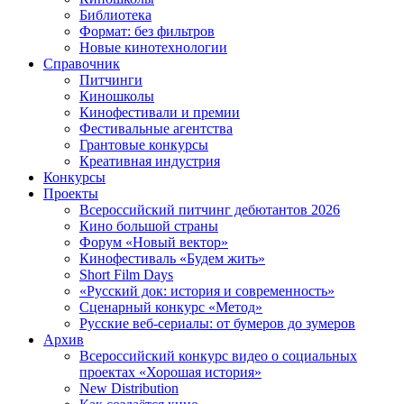
Библиотека
Формат: без фильтров
Новые кинотехнологии
Справочник
Питчинги
Киношколы
Кинофестивали и премии
Фестивальные агентства
Грантовые конкурсы
Креативная индустрия
Конкурсы
Проекты
Всероссийский питчинг дебютантов 2026
Кино большой страны
Форум «Новый вектор»
Кинофестиваль «Будем жить»
Short Film Days
«Русский док: история и современность»
Сценарный конкурс «Метод»
Русские веб-сериалы: от бумеров до зумеров
Архив
Всероссийский конкурс видео о социальных
проектах «Хорошая история»
New Distribution