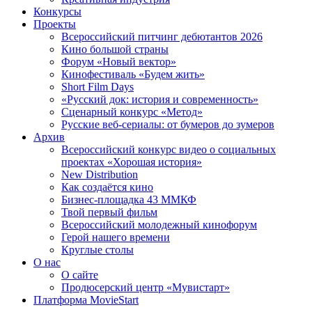
Конкурсы
Проекты
Всероссийский питчинг дебютантов 2026
Кино большой страны
Форум «Новый вектор»
Кинофестиваль «Будем жить»
Short Film Days
«Русский док: история и современность»
Сценарный конкурс «Метод»
Русские веб-сериалы: от бумеров до зумеров
Архив
Всероссийский конкурс видео о социальных
проектах «Хорошая история»
New Distribution
Как создаётся кино
Бизнес-площадка 43 ММКФ
Твой первый фильм
Всероссийский молодежный кинофорум
Герой нашего времени
Круглые столы
О нас
О сайте
Продюсерский центр «Мувистарт»
Платформа MovieStart