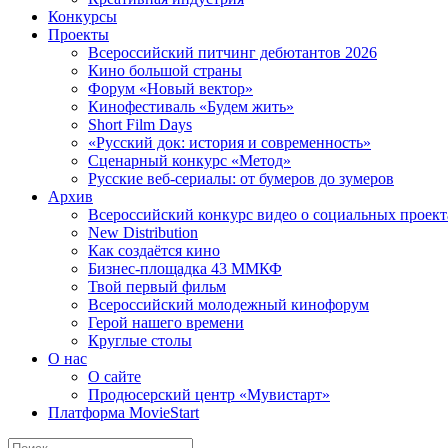
Конкурсы
Проекты
Всероссийский питчинг дебютантов 2026
Кино большой страны
Форум «Новый вектор»
Кинофестиваль «Будем жить»
Short Film Days
«Русский док: история и современность»
Сценарный конкурс «Метод»
Русские веб-сериалы: от бумеров до зумеров
Архив
Всероссийский конкурс видео о социальных проек
New Distribution
Как создаётся кино
Бизнес-площадка 43 ММКФ
Твой первый фильм
Всероссийский молодежный кинофорум
Герой нашего времени
Круглые столы
О нас
О сайте
Продюсерский центр «Мувистарт»
Платформа MovieStart