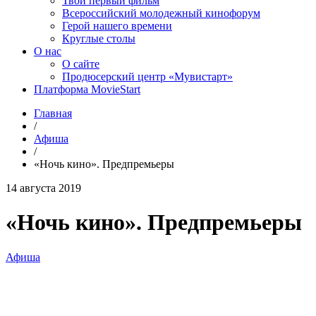
Твой первый фильм
Всероссийский молодежный кинофорум
Герой нашего времени
Круглые столы
О нас
О сайте
Продюсерский центр «Мувистарт»
Платформа MovieStart
Главная
/
Афиша
/
«Ночь кино». Предпремьеры
14 августа 2019
«Ночь кино». Предпремьеры
Афиша