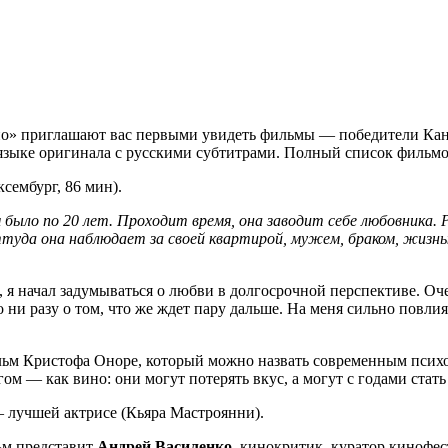
но» приглашают вас первыми увидеть фильмы — победители Канн
языке оригинала с русскими субтитрами. Полный список фильм
сембург, 86 мин).
м было по 20 лет. Проходит время, она заводит себе любовника.
ттуда она наблюдает за своей квартирой, мужем, браком, жизн
т, я начал задумываться о любви в долгосрочной перспективе. О
о ни разу о том, что же ждет пару дальше. На меня сильно повл
ьм Кристофа Оноре, который можно назвать современным психо
ом — как вино: они могут потерять вкус, а могут с годами стать
 лучшей актрисе (Кьяра Мастроянни).
ьм представит
Андрей Василенко,
кинокритик, куратор кинофес