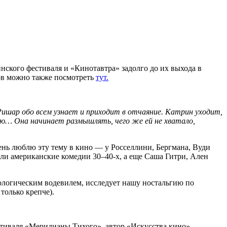
ского фестиваля и «Кинотавтра» задолго до их выхода в
ов можно также посмотреть
тут
.
 Ришар обо всем узнает и приходит в отчаяние. Катрин уходит,
ью… Она начинает размышлять, чего же ей не хватало,
чень люблю эту тему в кино — у Росселлини, Бергмана, Вуди
ияли американские комедии 30–40-х, а еще Саша Гитри, Ален
логическим водевилем, исследует нашу ностальгию по
 только крепче).
тиваля «Меридианы Тихого», автор «Искусства кино».