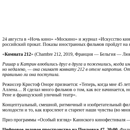
24 августа в «Ночь кино» «Москино» и журнал «Искусство ки
российский прокат. Показы иностранных фильмов пройдут на 
«
Комната 212
» (Chambre 212, 2019, Франция — Бельгия — Люк
Ришар и Катрин влюбились друг в друга и поженились, когда и
но недалеко, — она снимает комнату 212 в отеле напротив. О
правильно ли она поступила.
Режиссер Кристоф Оноре признается: «Теперь, когда мне 45 ле
Аллена… Я сделал много фильмов о том, как все начинается, н
Рене и французский уличный театр».
Концептуальный, смешной, ритмичный и изобретательный фил
молодости и то, как взрослеют и стареют наши чувства (во мног
Приз программы «Особый взгляд» Каннского кинофестиваля —
Цифровое деловое пространство на Покровке,47
20:00
. Фил