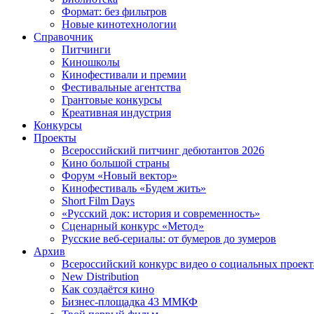
Формат: без фильтров
Новые кинотехнологии
Справочник
Питчинги
Киношколы
Кинофестивали и премии
Фестивальные агентства
Грантовые конкурсы
Креативная индустрия
Конкурсы
Проекты
Всероссийский питчинг дебютантов 2026
Кино большой страны
Форум «Новый вектор»
Кинофестиваль «Будем жить»
Short Film Days
«Русский док: история и современность»
Сценарный конкурс «Метод»
Русские веб-сериалы: от бумеров до зумеров
Архив
Всероссийский конкурс видео о социальных проек
New Distribution
Как создаётся кино
Бизнес-площадка 43 ММКФ