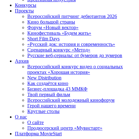
Конкурсы
Проекты
Всероссийский питчинг дебютантов 2026
Кино большой страны
Форум «Новый вектор»
Кинофестиваль «Будем жить»
Short Film Days
«Русский док: история и современность»
Сценарный конкурс «Метод»
Русские веб-сериалы: от бумеров до зумеров
Архив
Всероссийский конкурс видео о социальных
проектах «Хорошая история»
New Distribution
Как создаётся кино
Бизнес-площадка 43 ММКФ
Твой первый фильм
Всероссийский молодежный кинофорум
Герой нашего времени
Круглые столы
О нас
О сайте
Продюсерский центр «Мувистарт»
Платформа MovieStart