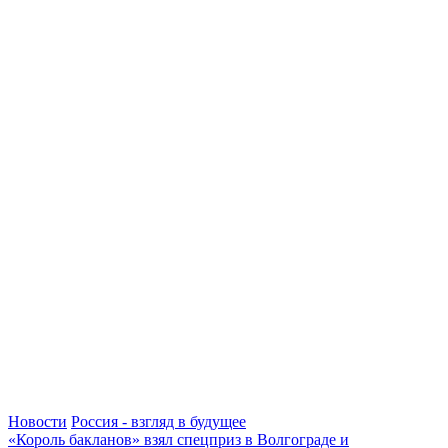
Новости
Россия - взгляд в будущее
«Король бакланов» взял спецприз в Волгограде и