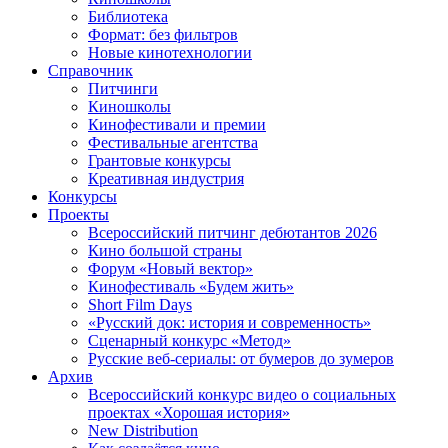
Библиотека
Формат: без фильтров
Новые кинотехнологии
Справочник
Питчинги
Киношколы
Кинофестивали и премии
Фестивальные агентства
Грантовые конкурсы
Креативная индустрия
Конкурсы
Проекты
Всероссийский питчинг дебютантов 2026
Кино большой страны
Форум «Новый вектор»
Кинофестиваль «Будем жить»
Short Film Days
«Русский док: история и современность»
Сценарный конкурс «Метод»
Русские веб-сериалы: от бумеров до зумеров
Архив
Всероссийский конкурс видео о социальных
проектах «Хорошая история»
New Distribution