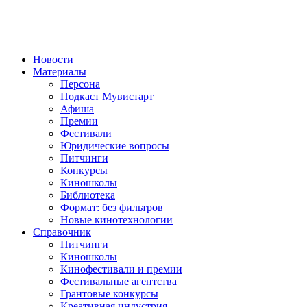
Новости
Материалы
Персона
Подкаст Мувистарт
Афиша
Премии
Фестивали
Юридические вопросы
Питчинги
Конкурсы
Киношколы
Библиотека
Формат: без фильтров
Новые кинотехнологии
Справочник
Питчинги
Киношколы
Кинофестивали и премии
Фестивальные агентства
Грантовые конкурсы
Креативная индустрия