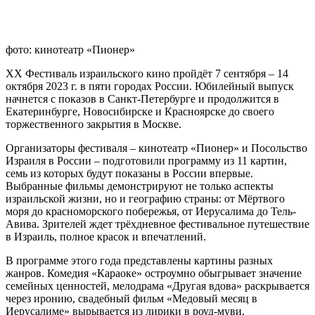
фото: кинотеатр «Пионер»
ХХ Фестиваль израильского кино пройдёт 7 сентября – 14
октября 2023 г. в пяти городах России. Юбилейный выпуск
начнется с показов в Санкт-Петербурге и продолжится в
Екатеринбурге, Новосибирске и Красноярске до своего
торжественного закрытия в Москве.
Организаторы фестиваля – кинотеатр «Пионер» и Посольство
Израиля в России – подготовили программу из 11 картин,
семь из которых будут показаны в России впервые.
Выбранные фильмы демонстрируют не только аспекты
израильской жизни, но и географию страны: от Мёртвого
моря до красноморского побережья, от Иерусалима до Тель-
Авива. Зрителей ждет трёхдневное фестивальное путешествие
в Израиль, полное красок и впечатлений.
В программе этого года представлены картины разных
жанров. Комедия «Караоке» остроумно обыгрывает значение
семейных ценностей, мелодрама «Другая вдова» раскрывается
через иронию, свадебный фильм «Медовый месяц в
Иерусалиме» вырывается из лирики в роуд-муви.