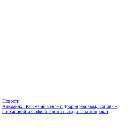
Новости
Альманах «Рассмеши меня» с Добронравовым, Поповым,
Стахановой и Софией Принц выходит в кинопрокат