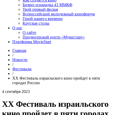
Как создаётся кино
Бизнес-площадка 43 ММКФ
Твой первый фильм
Всероссийский молодежный кинофорум
Герой нашего времени
Круглые столы
О нас
О сайте
Продюсерский центр «Мувистарт»
Платформа MovieStart
Главная
/
Новости
/
Фестивали
/
ХХ Фестиваль израильского кино пройдет в пяти
городах России
4 сентября 2023
ХХ Фестиваль израильского
кино пройдет в пяти городах