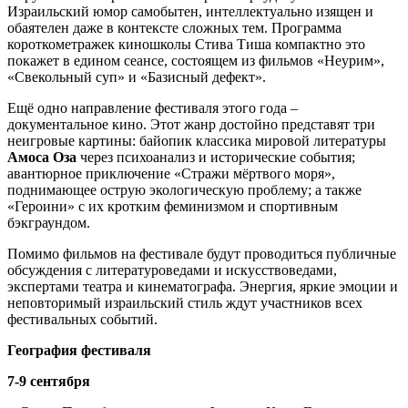
Израильский юмор самобытен, интеллектуально изящен и
обаятелен даже в контексте сложных тем. Программа
короткометражек киношколы Стива Тиша компактно это
покажет в едином сеансе, состоящем из фильмов «Неурим»,
«Свекольный суп» и «Базисный дефект».
Ещё одно направление фестиваля этого года –
документальное кино. Этот жанр достойно представят три
неигровые картины: байопик классика мировой литературы
Амоса Оза
через психоанализ и исторические события;
авантюрное приключение «Стражи мёртвого моря»,
поднимающее острую экологическую проблему; а также
«Героини» с их кротким феминизмом и спортивным
бэкграундом.
Помимо фильмов на фестивале будут проводиться публичные
обсуждения с литературоведами и искусствоведами,
экспертами театра и кинематографа. Энергия, яркие эмоции и
неповторимый израильский стиль ждут участников всех
фестивальных событий.
География фестиваля
7-9 сентября