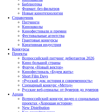
Библиотека
Формат: без фильтров
Новые кинотехнологии
Справочник
Питчинги
Киношколы
Кинофестивали и премии
Фестивальные агентства
Грантовые конкурсы
Креативная индустрия
Конкурсы
Проекты
Всероссийский питчинг дебютантов 2026
Кино большой страны
Форум «Новый вектор»
Кинофестиваль «Будем жить»
Short Film Days
«Русский док: история и современность»
Сценарный конкурс «Метод»
Русские веб-сериалы: от бумеров до зумеров
Архив
Всероссийский конкурс видео о социальных
проектах «Хорошая история»
New Distribution