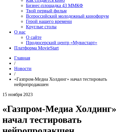
Как создаётся кино
Бизнес-площадка 43 ММКФ
Твой первый фильм
Всероссийский молодежный кинофорум
Герой нашего времени
Круглые столы
О нас
О сайте
Продюсерский центр «Мувистарт»
Платформа MovieStart
Главная
/
Новости
/
«Газпром-Медиа Холдинг» начал тестировать
нейропродакшен
15 ноября 2023
«Газпром-Медиа Холдинг»
начал тестировать
нейропродакшен