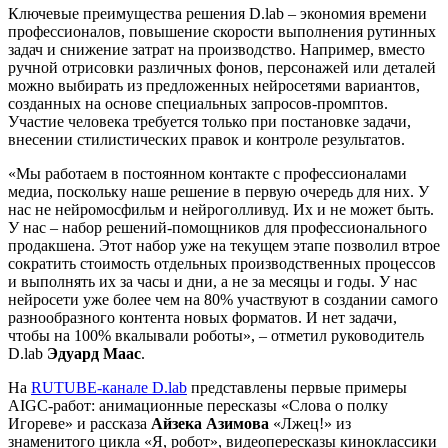
Ключевые преимущества решения D.lab – экономия времени
профессионалов, повышение скорости выполнения рутинных
задач и снижение затрат на производство. Например, вместо
ручной отрисовки различных фонов, персонажей или деталей
можно выбирать из предложенных нейросетями вариантов,
созданных на основе специальных запросов-промптов.
Участие человека требуется только при постановке задачи,
внесении стилистических правок и контроле результатов.
«Мы работаем в постоянном контакте с профессионалами
медиа, поскольку наше решение в первую очередь для них. У
нас не нейромосфильм и нейроголливуд. Их и не может быть.
У нас – набор решений-помощников для профессионального
продакшена. Этот набор уже на текущем этапе позволил втрое
сократить стоимость отдельных производственных процессов
и выполнять их за часы и дни, а не за месяцы и годы. У нас
нейросети уже более чем на 80% участвуют в создании самого
разнообразного контента новых форматов. И нет задачи,
чтобы на 100% вкалывали роботы», – отметил руководитель
D.lab
Эдуард Маас
.
На
RUTUBE-канале D.lab
представлены первые примеры
AIGC-работ: анимационные пересказы «Слова о полку
Игореве» и рассказа
Айзека Азимова
«Лжец!» из
знаменитого цикла «Я, робот», видеопересказы киноклассики