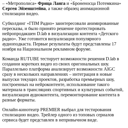
– «Метрополиса»
Фрица Ланга
и «Броненосца Потемкина»
Сергея Эйзенштейна
, а также образец анимационной
стилизации видео.
Субхолдинг «ГПМ Радио» заинтересовали анимированные
пересказы, и было принято решение протестировать
нейропродакшен D.lab в визуализации контента «Детского
радио». Уже готовится визуализация популярного
аудиоподкаста. Первые результаты будут представлены 17
ноября на Национальном рекламном форуме.
Команда RUTUBE тестирует возможности решения D.lab в
создании коротких видео из своих оригинальных шоу.
Параллельно платформа анализирует возможности AIGC
сразу в нескольких направлениях – интеграция в новые
выпуски текущих проектов, разработка премьерных шоу,
построенных на нейроконтенте, использование такого
материала в трансляциях спортивных и культурных событий,
визуализация аудиоконтента, перемонтирование контента в
разные форматы.
Онлайн-кинотеатр PREMIER выбрал для тестирования
стилизацию видео. Трейлер одного из топовых сериалов
сервиса будет представлен в непривычном виде.