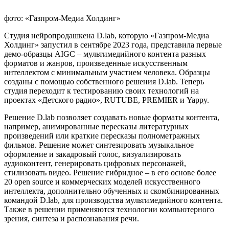
фото: «Газпром-Медиа Холдинг»
Студия нейропродашкена D.lab, которую «Газпром-Медиа
Холдинг» запустил в сентябре 2023 года, представила первые
демо-образцы AIGC – мультимедийного контента разных
форматов и жанров, произведенные искусственным
интеллектом с минимальным участием человека. Образцы
созданы с помощью собственного решения D.lab. Теперь
студия переходит к тестированию своих технологий на
проектах «Детского радио», RUTUBE, PREMIER и Yappy.
Решение D.lab позволяет создавать новые форматы контента,
например, анимированные пересказы литературных
произведений или краткие пересказы полнометражных
фильмов. Решение может синтезировать музыкальное
оформление и закадровый голос, визуализировать
аудиоконтент, генерировать цифровых персонажей,
стилизовать видео. Решение гибридное – в его основе более
20 open source и коммерческих моделей искусственного
интеллекта, дополнительно обученных и скомбинированных
командой D.lab, для производства мультимедийного контента.
Также в решении применяются технологии компьютерного
зрения, синтеза и распознавания речи.