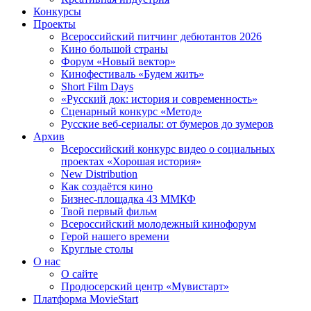
Конкурсы
Проекты
Всероссийский питчинг дебютантов 2026
Кино большой страны
Форум «Новый вектор»
Кинофестиваль «Будем жить»
Short Film Days
«Русский док: история и современность»
Сценарный конкурс «Метод»
Русские веб-сериалы: от бумеров до зумеров
Архив
Всероссийский конкурс видео о социальных
проектах «Хорошая история»
New Distribution
Как создаётся кино
Бизнес-площадка 43 ММКФ
Твой первый фильм
Всероссийский молодежный кинофорум
Герой нашего времени
Круглые столы
О нас
О сайте
Продюсерский центр «Мувистарт»
Платформа MovieStart