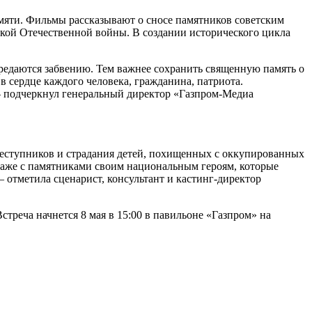
мяти. Фильмы рассказывают о сносе памятников советским
икой Отечественной войны. В создании исторического цикла
редаются забвению. Тем важнее сохранить священную память о
в сердце каждого человека, гражданина, патриота.
– подчеркнул генеральный директор «Газпром-Медиа
реступников и страдания детей, похищенных с оккупированных
даже с памятниками своим национальным героям, которые
 отметила сценарист, консультант и кастинг-директор
треча начнется 8 мая в 15:00 в павильоне «Газпром» на