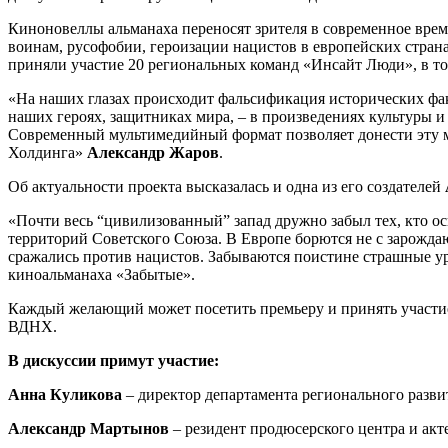
Киноновеллы альманаха переносят зрителя в современное вре
воинам, русофобии, героизации нацистов в европейских страна
приняли участие 20 региональных команд «Инсайт Люди», в том
«На наших глазах происходит фальсификация исторических фа
наших героях, защитниках мира, – в произведениях культуры и 
Современный мультимедийный формат позволяет донести эту м
Холдинга»
Александр Жаров
.
Об актуальности проекта высказалась и одна из его создателей
«Почти весь “цивилизованный” запад дружно забыл тех, кто о
территорий Советского Союза. В Европе борются не с зарожд
сражались против нацистов. Забываются поистине страшные уро
киноальманаха «Забытые».
Каждый желающий может посетить премьеру и принять участие 
ВДНХ.
В дискуссии примут участие:
Анна Куликова
– директор департамента регионального разви
Александр Мартынов
– резидент продюсерского центра и акт