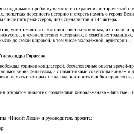
мя и поднимают проблему важности сохранения исторической па
х, попытках переписать историю и стереть память о героях Вел
 числе пять режиссеров, пять сценаристов и 144 актера.
ктов, уничтожаются памятники советским воинам, их подвиги п
искусства, в журналистских материалах, в семейных традициях, 
ысль до самой широкой, в том числе молодежной, аудитории», 
Александра Гордеева
.
свобождал узников концлагерей, бесчеловечные опыты врачей-п
ающимся вновь фашизмом, а с памятниками советским воинам и 
ки, память о которых не давала повторить ошибки прошлого», –
в открытом диалоге с создателями киноальманаха «Забытые». Вс
тия «Инсайт Люди» и руководитель проекта;
ер;