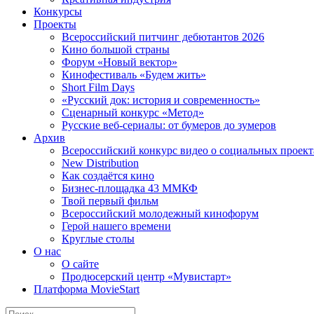
Конкурсы
Проекты
Всероссийский питчинг дебютантов 2026
Кино большой страны
Форум «Новый вектор»
Кинофестиваль «Будем жить»
Short Film Days
«Русский док: история и современность»
Сценарный конкурс «Метод»
Русские веб-сериалы: от бумеров до зумеров
Архив
Всероссийский конкурс видео о социальных проек
New Distribution
Как создаётся кино
Бизнес-площадка 43 ММКФ
Твой первый фильм
Всероссийский молодежный кинофорум
Герой нашего времени
Круглые столы
О нас
О сайте
Продюсерский центр «Мувистарт»
Платформа MovieStart