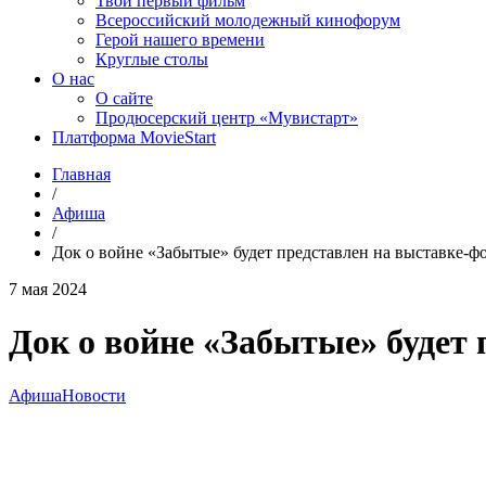
Твой первый фильм
Всероссийский молодежный кинофорум
Герой нашего времени
Круглые столы
О нас
О сайте
Продюсерский центр «Мувистарт»
Платформа MovieStart
Главная
/
Афиша
/
Док о войне «Забытые» будет представлен на выставке-ф
7 мая 2024
Док о войне «Забытые» будет
Афиша
Новости