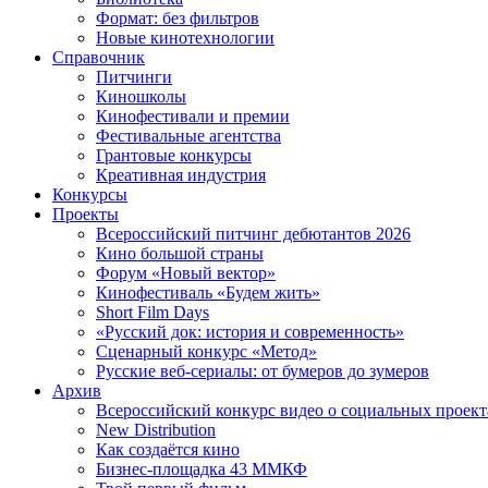
Формат: без фильтров
Новые кинотехнологии
Справочник
Питчинги
Киношколы
Кинофестивали и премии
Фестивальные агентства
Грантовые конкурсы
Креативная индустрия
Конкурсы
Проекты
Всероссийский питчинг дебютантов 2026
Кино большой страны
Форум «Новый вектор»
Кинофестиваль «Будем жить»
Short Film Days
«Русский док: история и современность»
Сценарный конкурс «Метод»
Русские веб-сериалы: от бумеров до зумеров
Архив
Всероссийский конкурс видео о социальных проек
New Distribution
Как создаётся кино
Бизнес-площадка 43 ММКФ