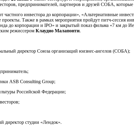
весторов, предпринимателей, партнеров и друзей СОБА, которые
 частного инвестора до корпорации», «Альтернативные инвести
е проекты. Также в рамках мероприятия пройдут питч-сессия и
онда до корпорации и IPO» и закрытый показ фильма «7 км до 
нским режиссером
Клаудио Малапонти
.
ральный директор Союза организаций юизнес-ангелов (СОБА);
дприниматель;
ики ASB Consulting Group;
ультуры Российской Федерации;
весторов;
ый директор студии «Лендок».