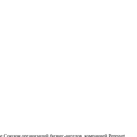
е Союзом организаций бизнес-ангелов, компанией Peresvet