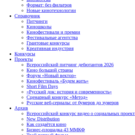
Формат: без фильтров
Новые кинотехнологии
Справочник
Питчинги
Киношколы
Кинофестивали и премии
Фестивальные агентства
Грантовые конкурсы
Креативная индустрия
Конкурсы
Проекты
Всероссийский питчинг дебютантов 2026
Кино большой страны
Форум «Новый вектор»
Кинофестиваль «Будем жить»
Short Film Days
«Русский док: история и современность»
Сценарный конкурс «Метод»
Русские веб-сериалы: от бумеров до зумеров
Архив
Всероссийский конкурс видео о социальных проек
New Distribution
Как создаётся кино
Бизнес-площадка 43 ММКФ