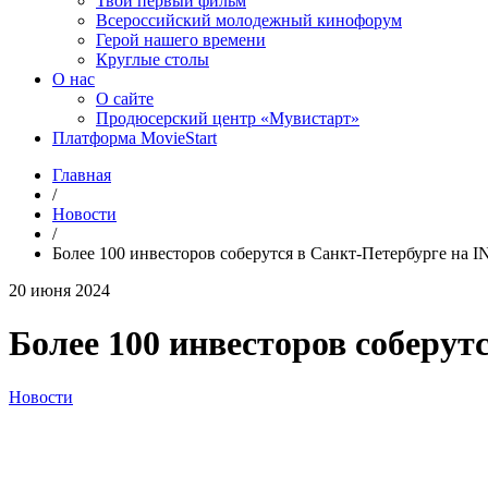
Твой первый фильм
Всероссийский молодежный кинофорум
Герой нашего времени
Круглые столы
О нас
О сайте
Продюсерский центр «Мувистарт»
Платформа MovieStart
Главная
/
Новости
/
Более 100 инвесторов соберутся в Санкт-Петербурге
20 июня 2024
Более 100 инвесторов собер
Новости