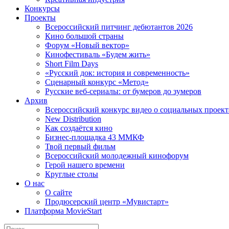
Конкурсы
Проекты
Всероссийский питчинг дебютантов 2026
Кино большой страны
Форум «Новый вектор»
Кинофестиваль «Будем жить»
Short Film Days
«Русский док: история и современность»
Сценарный конкурс «Метод»
Русские веб-сериалы: от бумеров до зумеров
Архив
Всероссийский конкурс видео о социальных проек
New Distribution
Как создаётся кино
Бизнес-площадка 43 ММКФ
Твой первый фильм
Всероссийский молодежный кинофорум
Герой нашего времени
Круглые столы
О нас
О сайте
Продюсерский центр «Мувистарт»
Платформа MovieStart