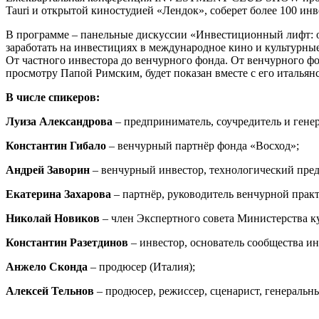
Tauri и открытой киностудией «Лендок», соберет более 100 ин
В программе – панельные дискуссии «Инвестиционный лифт: от
заработать на инвестициях в международное кино и культурны
От частного инвестора до венчурного фонда. От венчурного ф
просмотру Папой Римским, будет показан вместе с его италья
В числе спикеров:
Луиза Александрова
– предприниматель, соучредитель и гене
Константин Гибало
– венчурный партнёр фонда «Восход»;
Андрей Заворин
– венчурный инвестор, технологический пре
Екатерина Захарова
– партнёр, руководитель венчурной практ
Николай Новиков
– член Экспертного совета Министерства к
Константин Разетдинов
– инвестор, основатель сообщества ин
Анжело Сконда
– продюсер (Италия);
Алексей Тельнов
– продюсер, режиссер, сценарист, генеральн