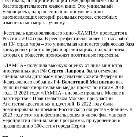
фестиваль, позиционирующий тему добровольчества и
благотворительности языком кино. Это уникальный
медиапроект, направленный на популяризацию
вдохновляющих историй реальных героев, способных
изменить наш мир к лучшему.
Фестиваль вдохновляющего кино «ЛАМПА» проводится в
России с 2014 года. В реестре фестиваля более 11 тыс. работ
из 134 стран мира – это уникальная кинематографическая база
конкурсных работ о людях и организациях, под влиянием
которых в обществе происходят позитивные перемены.
«ЛАМПА» получила высокую оценку от лица министра
иностранных дел РФ
Сергея Лаврова
, была отмечена
специальным дипломом председателя Совета Федерации
Федерального собрания РФ
Валентиной Матвиенко
как
лучший благотворительный медиа проект по итогам 2018
года. В 2021 году «ЛАМПА» впервые прошла в Москве в
партнёрстве с Правительством Москвы при участии
Агентства креативных индустрий. В 2022 году была
номинирована на премию Российского общества «Знание». В
2023 году этот кинофестиваль вошел в число флагманских
мероприятий специальной программы, приуроченной к
празднованию 300-летия города Перми.