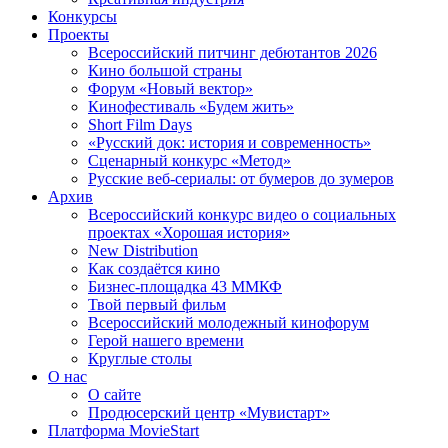
Конкурсы
Проекты
Всероссийский питчинг дебютантов 2026
Кино большой страны
Форум «Новый вектор»
Кинофестиваль «Будем жить»
Short Film Days
«Русский док: история и современность»
Сценарный конкурс «Метод»
Русские веб-сериалы: от бумеров до зумеров
Архив
Всероссийский конкурс видео о социальных
проектах «Хорошая история»
New Distribution
Как создаётся кино
Бизнес-площадка 43 ММКФ
Твой первый фильм
Всероссийский молодежный кинофорум
Герой нашего времени
Круглые столы
О нас
О сайте
Продюсерский центр «Мувистарт»
Платформа MovieStart