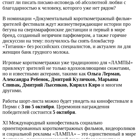
стоит ли писать письмо-исповедь об абсолютной любви с
благодарностью к человеку, которого уже нет рядом?
В номинации «Документальный короткометражный фильм»
зрителей фестиваля ждут жизнеутверждающие истории про
бегуна на сверхмарафонские дистанции и первый в мире
бренд, созданный незрячим парфюмером, а также горячие
дискуссии на тему: получилось бы снять блокбастер
«Титаник» без российских специалистов, и актуален ли для
женщин банк грудного молока.
Игровые короткометражки уже традиционно для «ЛАМПЫ»
привлекут зрителей не только вдохновляющими сюжетами,
но и известными актерами, такими как
Ольга Лерман,
Александра Ребенок, Дмитрий Куличков, Марьяна
Спивак, Дмитрий Лысенков, Кирилл Кяро
и многим
другими.
Работы шорт-листа можно будет увидеть на кинофестивале в
Перми c
3 по 5 октября
. Церемония награждения
победителей состоится
5 октября
.
XI Международный кинофестиваль социально
ориентированных короткометражных фильмов, видеороликов
и социальной рекламы «ЛАМПА» – это единственный в мире