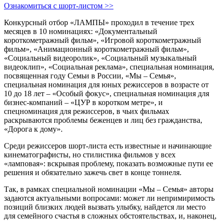
Ознакомиться с шорт-листом >>
Конкурсный отбор «ЛАМПЫ» проходил в течение трех
месяцев в 10 номинациях: «Документальный
короткометражный фильм», «Игровой короткометражный
фильм», «Анимационный короткометражный фильм»,
«Социальный видеоролик», «Социальный музыкальный
видеоклип», «Социальная реклама», специальная номинация,
посвященная году Семьи в России, «Мы – Семья»,
специальная номинация для юных режиссеров в возрасте от
10 до 18 лет – «Особый фокус», специальная номинация для
бизнес-компаний – «ЦУР в коротком метре», и
спецноминация для режиссеров, в чьих фильмах
раскрываются проблемы беженцев и лиц без гражданства,
«Дорога к дому».
Среди режиссеров шорт-листа есть известные и начинающие
кинематографисты, но стилистика фильмов у всех
«ламповая»: вскрывая проблему, показать возможные пути ее
решения и обязательно зажечь свет в конце тоннеля.
Так, в рамках специальной номинации «Мы – Семья» авторы
задаются актуальными вопросами: может ли непримиримость
позиций близких людей вызвать улыбку, найдется ли место
для семейного счастья в сложных обстоятельствах, и, наконец,