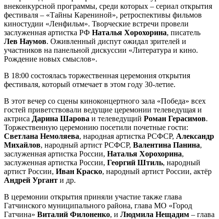
внеконкурсной программы, среди которых – сериал открытия
фестиваля – «Тайны Карениной», ретроспективы фильмов
киностудии «Ленфильм». Творческие встречи провели
заслуженная артистка РФ
Наталья Хорохорина
, писатель
Лев Наумов
. Оживленный диспут ожидал зрителей и
участников на панельной дискуссии «Литература и кино.
Рождение новых смыслов».
В 18:00 состоялась торжественная церемония открытия
фестиваля, который отмечает в этом году 30-летие.
В этот вечер со сцены киноконцертного зала «Победа» всех
гостей приветствовали ведущие церемонии телеведущая и
актриса
Дарина Шарова
и телеведущий
Роман
Герасимов
.
Торжественную церемонию посетили почетные гости:
Светлана Немоляева
, народная артистка РСФСР,
Александр
Михайлов
, народный артист РСФСР,
Валентина Панина
,
заслуженная артистка России,
Наталья Хорохорина
,
заслуженная артистка России,
Георгий Штиль
, народный
артист России,
Иван Краско
, народный артист России, актёр
Андрей Ургант
и др.
В церемонии открытия приняли участие также глава
Гатчинского муниципального района, глава МО «Город
Гатчина»
Виталий Филоненко
, и
Людмила Нещадим
– глава