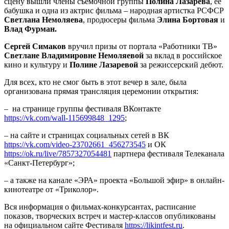
сцену вышли члены съемочной группы
Полина Лазарева
, ее
бабушка и одна из актрис фильма – народная артистка РСФСР
Светлана Немоляева
, продюсеры фильма
Элина Бортовая
и
Влад Фурман.
Сергей Симаков
вручил призы от портала «Работники ТВ»
Светлане Владимировне Немоляевой
за вклад в российское
кино и культуру и
Полине Лазаревой
за режиссерский дебют.
Для всех, кто не смог быть в этот вечер в зале, была
организована прямая трансляция церемонии открытия:
– на странице группы фестиваля ВКонтакте
https://vk.com/wall-115699848_1295
;
– на сайте и страницах социальных сетей в ВК
https://vk.com/video-23702661_456273545
и ОК
https://ok.ru/live/7857327054481
партнера фестиваля Телеканала
«Санкт-Петербург»;
– а также на канале «ЭРА» проекта «Большой эфир» в онлайн-
кинотеатре от «Триколор».
Вся информация о фильмах-конкурсантах, расписание
показов, творческих встреч и мастер-классов опубликованы
на официальном сайте Фестиваля
https://likintfest.ru
.