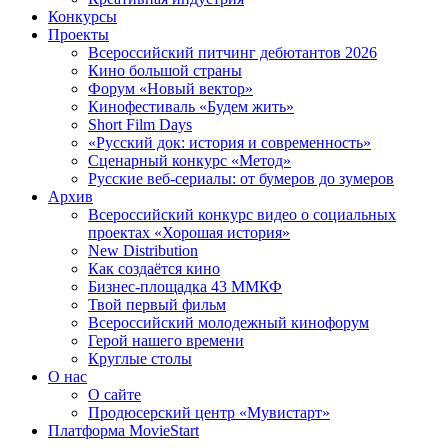
Конкурсы
Проекты
Всероссийский питчинг дебютантов 2026
Кино большой страны
Форум «Новый вектор»
Кинофестиваль «Будем жить»
Short Film Days
«Русский док: история и современность»
Сценарный конкурс «Метод»
Русские веб-сериалы: от бумеров до зумеров
Архив
Всероссийский конкурс видео о социальных
проектах «Хорошая история»
New Distribution
Как создаётся кино
Бизнес-площадка 43 ММКФ
Твой первый фильм
Всероссийский молодежный кинофорум
Герой нашего времени
Круглые столы
О нас
О сайте
Продюсерский центр «Мувистарт»
Платформа MovieStart