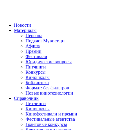
Новости
Материалы
Персона
Подкаст Мувистарт
Афиша
Премии
Фестивали
Юридические вопросы
Питчинги
Конкурсы
Киношколы
Библиотека
Формат: без фильтров
Новые кинотехнологии
Справочник
Питчинги
Киношколы
Кинофестивали и премии
Фестивальные агентства
Грантовые конкурсы
Креативная индустрия