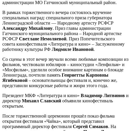
администрации МО Гатчинский муниципальный район.
В рамках торжественного вечера состоялось вручение
специальных наград: специального приза губернатора
Ленинградской области — Народному артисту РСФСР
Александру Михайлову
. Приз главы администрации
Гатчинского муниципального района – Народной артистке
РСФСР
Светлане Немоляевой
. Приз Попечительского
совета кинофестиваля «Литература и кино» – Заслуженному
работнику культуры РФ
Людмиле
Ивановой
.
Со сцены в этот вечер звучали всеми любимые композиции из
фильмов, чествовали юбиляров – киностудии «Ленфильм» и
«Мосфильм», уделили особое внимание картинам о блокаде
Ленинграда, почтили память
Генриетты Карповны
Ягибековой
– основательницы фестиваля и, конечно же,
представили конкурсные работы и жюри этого года.
Президент МКФ «Литература и кино»
Владимир Литвинов
и
директор
Михаил Славский
объявили кинофестиваль
открытым.
После торжественной церемонии прошёл показ фильма
открытия фестиваля «Чайка», который представил
программный директор фестиваля
Сергей Симаков
. На