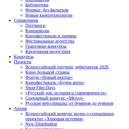
Библиотека
Формат: без фильтров
Новые кинотехнологии
Справочник
Питчинги
Киношколы
Кинофестивали и премии
Фестивальные агентства
Грантовые конкурсы
Креативная индустрия
Конкурсы
Проекты
Всероссийский питчинг дебютантов 2026
Кино большой страны
Форум «Новый вектор»
Кинофестиваль «Будем жить»
Short Film Days
«Русский док: история и современность»
Сценарный конкурс «Метод»
Русские веб-сериалы: от бумеров до зумеров
Архив
Всероссийский конкурс видео о социальных
проектах «Хорошая история»
New Distribution