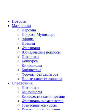
Новости
Материалы
Персона
Подкаст Мувистарт
Афиша
Премии
Фестивали
Юридические вопросы
Питчинги
Конкурсы
Киношколы
Библиотека
Формат: без фильтров
Новые кинотехнологии
Справочник
Питчинги
Киношколы
Кинофестивали и премии
Фестивальные агентства
Грантовые конкурсы
Креативная индустрия