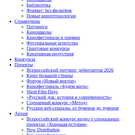
Библиотека
Формат: без фильтров
Новые кинотехнологии
Справочник
Питчинги
Киношколы
Кинофестивали и премии
Фестивальные агентства
Грантовые конкурсы
Креативная индустрия
Конкурсы
Проекты
Всероссийский питчинг дебютантов 2026
Кино большой страны
Форум «Новый вектор»
Кинофестиваль «Будем жить»
Short Film Days
«Русский док: история и современность»
Сценарный конкурс «Метод»
Русские веб-сериалы: от бумеров до зумеров
Архив
Всероссийский конкурс видео о социальных
проектах «Хорошая история»
New Distribution