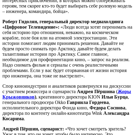
интересных приключений, в которых можно сопереживать
героям, тем скорее кто-то будет выбирать себе ролевую модель
– инженера, командира, бойца».
Роберт ⁠Гндолян, генеральный директор медиахолдинга
«Цифровое Телевидение»:
«Люди всегда хотят перенимать на
себя историю про отношения, неважно, на космическом
корабле, поле боя или на атомной электростанции. Эти
истории помогают людям принимать решения. Давайте не
будем просто снимать про Арктику, давайте будем делать
талантливые истории про Арктику. Самое главное,
необходимое для профориентации кино, – запрос на реализм.
Надо снимать фильм и сериалы с очень реалистичными
проблемами. Если у вас будет оторванная от жизни история
про инженера, она тоже не выстрелит».
Спор киноиндустрии и аналитиков развернулся на дискуссии
с участием режиссера и сценариста
Андрея Пёршина
(
Жоры
Крыжовников
)
, креативного директора KION
Ильи Бурца
,
генерального продюсера Okko
Гавриила Гордеева
,
исполнительного директора Фонда кино,
Федора Соснова
,
директора по контенту онлайн-кинотеатра Wink
Александра
Косарима
.
Андрей Пёршин, сценарист:
«Что хочет смотреть зритель?
Ужас в том, что он хочет, чтобы было интересно. Это