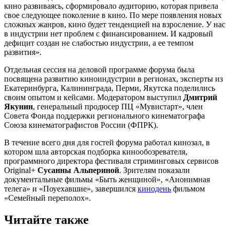
кино развиваясь, сформировало аудиторию, которая привела
свое следующее поколение в кино. По мере появления новых
сложных жанров, кино будет тенденцией на взросление. У нас
в индустрии нет проблем с финансированием. И кадровый
дефицит создан не слабостью индустрии, а ее темпом
развития».
Отдельная сессия на деловой программе форума была
посвящена развитию киноиндустрии в регионах, эксперты из
Екатеринбурга, Калининграда, Перми, Якутска поделились
своим опытом и кейсами. Модератором выступил
Дмитрий
Якунин
, генеральный продюсер ПЦ «Мувистарт», член
Совета Фонда поддержки регионального кинематографа
Союза кинематографистов России (ФПРК).
В течение всего дня для гостей форума работал кинозал, в
котором шла авторская подборка кинообозревателя,
программного директора фестиваля стриминговых сервисов
Original+
Сусанны Альпериной
. Зрителям показали
документальные фильмы «Быть женщиной», «Анонимная
телега» и «Поуехавшие», завершился
кинодень
фильмом
«Семейный переполох».
Читайте также