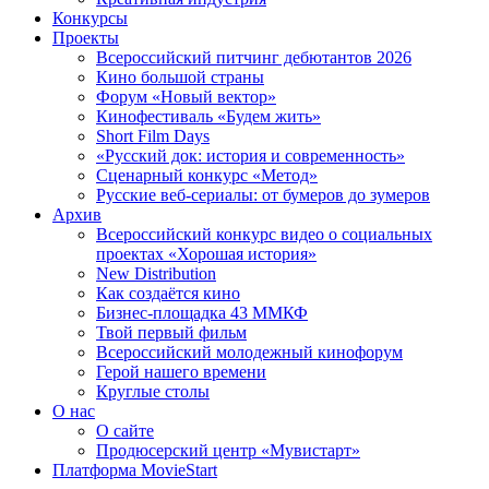
Конкурсы
Проекты
Всероссийский питчинг дебютантов 2026
Кино большой страны
Форум «Новый вектор»
Кинофестиваль «Будем жить»
Short Film Days
«Русский док: история и современность»
Сценарный конкурс «Метод»
Русские веб-сериалы: от бумеров до зумеров
Архив
Всероссийский конкурс видео о социальных
проектах «Хорошая история»
New Distribution
Как создаётся кино
Бизнес-площадка 43 ММКФ
Твой первый фильм
Всероссийский молодежный кинофорум
Герой нашего времени
Круглые столы
О нас
О сайте
Продюсерский центр «Мувистарт»
Платформа MovieStart