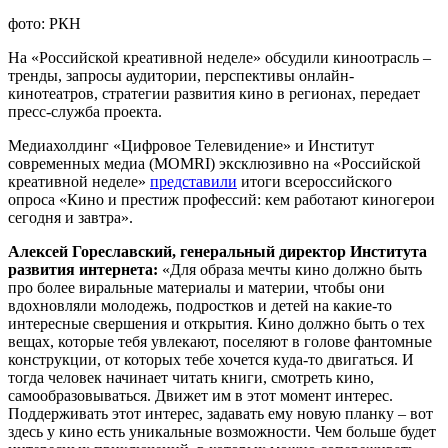
фото: РКН
На «Российской креативной неделе» обсудили киноотрасль –
тренды, запросы аудитории, перспективы онлайн-
кинотеатров, стратегии развития кино в регионах, передает
пресс-служба проекта.
Медиахолдинг «Цифровое Телевидение» и Институт
современных медиа (MOMRI) эксклюзивно на «Российской
креативной неделе»
представили
итоги всероссийского
опроса «Кино и престиж профессий: кем работают киногерои
сегодня и завтра».
Алексей Гореславский, генеральный директор Института
развития интернета:
«Для образа мечты кино должно быть
про более виральные материалы и материи, чтобы они
вдохновляли молодежь, подростков и детей на какие-то
интересные свершения и открытия. Кино должно быть о тех
вещах, которые тебя увлекают, поселяют в голове фантомные
конструкции, от которых тебе хочется куда-то двигаться. И
тогда человек начинает читать книги, смотреть кино,
самообразовываться. Движет им в этот момент интерес.
Поддерживать этот интерес, задавать ему новую планку – вот
здесь у кино есть уникальные возможности. Чем больше будет