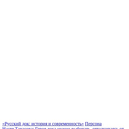
«Русский док: история и современность»
Персона
Настя Тарасова: Героя дока нужно выбирать, отталкиваясь от