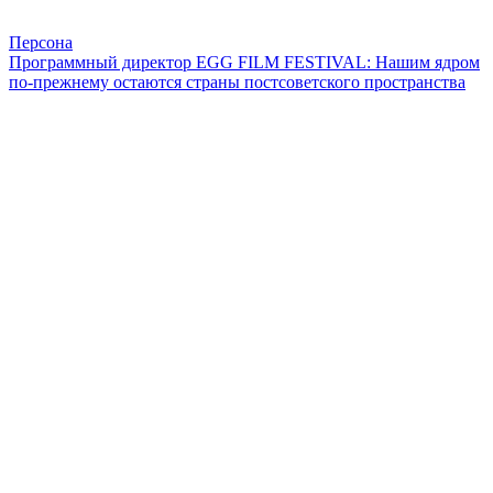
Персона
Программный директор EGG FILM FESTIVAL: Нашим ядром
по-прежнему остаются страны постсоветского пространства