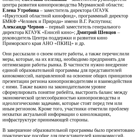
центра развития кинопроизводства Мурманской области;
Елена Утробина
– заместитель директора ОГАУК
«Иркутский областной кинофонд», программный директор
БМКФ «Человек и Природа» имени В.Г. Распутина;
Александр Червов
– первый заместитель генерального
директора КГАУК «Енисей кино»;
Дмитрий Шевцов
–
руководитель Центра поддержки и развития кино
Приморского края АНО «ПКИЦ» и др.
Они рассказали о своем опыте работы, а также перечислили
меры, которые, на их взгляд, необходимо предпринять для
оптимизации работы рынка. В частности нужно внедрение
единой образовательной программы для представителей
кинокомиссий, направленной на освоение общих принципов
презентации региона кинопроизводителям и взаимодействия
с ними. Также важно на законодательном уровне
сформулировать понятие рибейта, выстроить баланс между
экономической целесообразностью кинопроизводства и
идеологическими задачами, которые стоят перед тем или
иным регионом. Кроме того, участники отметили проблему
нехватки актуальной информации о кинолокациях,
инфраструктуре принимающей стороны.
В завершение образовательной программы было презентовано
практическое пособие для представителей кинокомиссий,