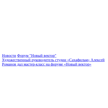
Новости
Форум "Новый вектор"
Художественный руководитель студии «Сахафильм» Алексей
Романов дал мастер-класс на форуме «Новый вектор»