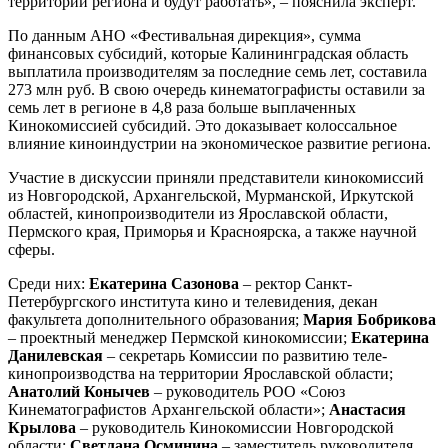
территории региона и будут работать», – пояснила эксперт.
По данным АНО «Фестивальная дирекция», сумма
финансовых субсидий, которые Калининградская область
выплатила производителям за последние семь лет, составила
273 млн руб. В свою очередь кинематографисты оставили за
семь лет в регионе в 4,8 раза больше выплаченных
Кинокомиссией субсидий. Это доказывает колоссальное
влияние киноиндустрии на экономическое развитие региона.
Участие в дискуссии приняли представители кинокомиссий
из Новгородской, Архангельской, Мурманской, Иркутской
областей, кинопроизводители из Ярославской области,
Пермского края, Приморья и Красноярска, а также научной
сферы.
Среди них:
Екатерина Сазонова
– ректор Санкт-
Петербургского института кино и телевидения, декан
факультета дополнительного образования;
Мария Бобрикова
– проектный менеджер Пермской кинокомиссии;
Екатерина
Данилевская
– секретарь Комиссии по развитию теле-
кинопроизводства на территории Ярославской области;
Анатолий Конычев
– руководитель РОО «Союз
Кинематографистов Архангельской области»;
Анастасия
Крылова
– руководитель Кинокомиссии Новгородской
области;
Светлана Осминина
– заместитель руководителя