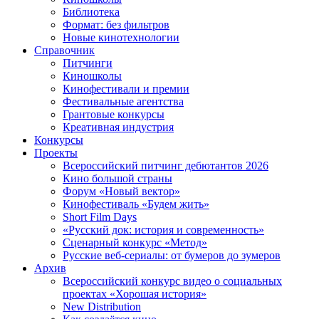
Библиотека
Формат: без фильтров
Новые кинотехнологии
Справочник
Питчинги
Киношколы
Кинофестивали и премии
Фестивальные агентства
Грантовые конкурсы
Креативная индустрия
Конкурсы
Проекты
Всероссийский питчинг дебютантов 2026
Кино большой страны
Форум «Новый вектор»
Кинофестиваль «Будем жить»
Short Film Days
«Русский док: история и современность»
Сценарный конкурс «Метод»
Русские веб-сериалы: от бумеров до зумеров
Архив
Всероссийский конкурс видео о социальных
проектах «Хорошая история»
New Distribution