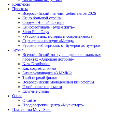
Конкурсы
Проекты
Всероссийский питчинг дебютантов 2026
Кино большой страны
Форум «Новый вектор»
Кинофестиваль «Будем жить»
Short Film Days
«Русский док: история и современность»
Сценарный конкурс «Метод»
Русские веб-сериалы: от бумеров до зумеров
Архив
Всероссийский конкурс видео о социальных
проектах «Хорошая история»
New Distribution
Как создаётся кино
Бизнес-площадка 43 ММКФ
Твой первый фильм
Всероссийский молодежный кинофорум
Герой нашего времени
Круглые столы
О нас
О сайте
Продюсерский центр «Мувистарт»
Платформа MovieStart