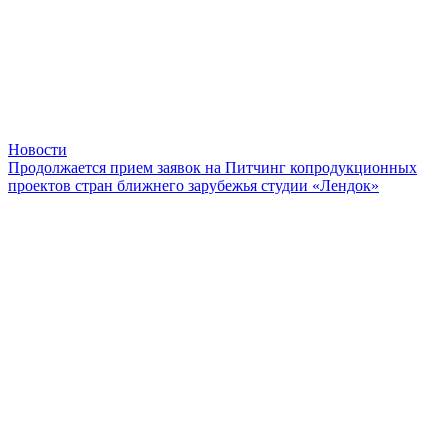
Новости
Продолжается прием заявок на Питчинг копродукционных
проектов стран ближнего зарубежья студии «Лендок»