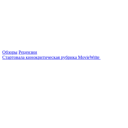
Обзоры
Рецензии
Стартовала кинокритическая рубрика MovieWrite