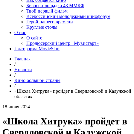
Как создаётся кино
Бизнес-площадка 43 ММКФ
Твой первый фильм
Всероссийский молодежный кинофорум
Герой нашего времени
Круглые столы
О нас
О сайте
Продюсерский центр «Мувистарт»
Платформа MovieStart
Главная
/
Новости
/
Кино большой страны
/
«Школа Хитрука» пройдет в Свердловской и Калужской
областях
18 июля 2024
«Школа Хитрука» пройдет в
Свердловской и Калужской