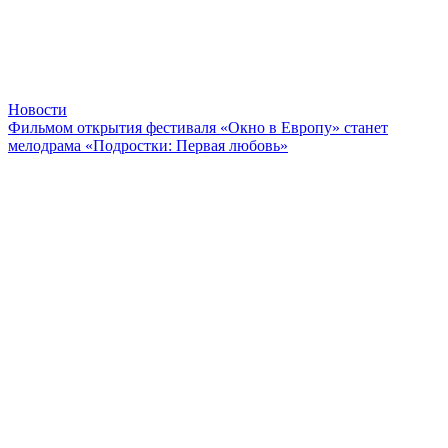
Новости
Фильмом открытия фестиваля «Окно в Европу» станет
мелодрама «Подростки: Первая любовь»