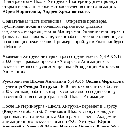
В дни работы «Школы Хитрука в Екатеринбурге» пройдут
открытые онлайн-уроки мэтров отечественной анимации:
Юрия Норштейна, Андрея Хржановского.
Обязательная часть интенсива – Открытые премьеры,
публичный показ на большом экране всех фильмов,
созданных во время работы Мастерской. Увидеть свой первый
фильм на большом экране, это незабываемое впечатление для
начинающих режиссеров. Премьеры пройдут в Екатеринбурге
и Москве.
Академия Хитрука не первый раз сотрудничает с УрГАХУ. В
2022 году в рамках проекта «Авторская Анимация как
искусство» здесь с успехом прошла «Резиденция Авторской
Анимации».
Руководитель Школы Анимации УрГАХУ
Оксана Черкасова
– ученица
Фёдора Хитрука
. 3а 30 лет она воспитала более
200 учеников, работы которых составляют сегодня основу
известной на весь мир Уральской Школы Анимации.
После Екатеринбурга «Школа Хитрука» переедет в Тарусу
(Калужская область). Учениками Школы станут молодые
преподаватели анимации, а Мастерами – члены Академии
анимационного искусства имени Ф.С. Хитрука:
Юрий
Норштейн, Алексей Дёмин, Наталья Орлова, Вадим Жук,