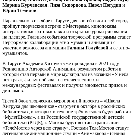
Марина Курчевская, Лиза Скворцова, Павел Погудин
и
Юрий Томилов
.
Параллельно в октябре в Тарусе для гостей и жителей города
пройдут творческие встречи с Мастерами, кинопоказы,
интерактивные фотовыставки и открытые уроки рисования
на пленэре. Главным событием творческой программы станет
Перформанс коллаборации этно-музыки и анимации с
участием режиссера анимации
Галины Голубевой
и ее этно-
музыкантов.
В Тарусе Академия Хитрука уже проводила в 2021 году
Резиденцию Авторской Анимации, результатом работы в
которой стал первый в мире мультфильм из мозаики «У неба
нет края», фильм побывал на отечественных и
международных фестивалях и получил множество призов и
дипломов.
Третий блок творческих мероприятий проекта – «Школа
Хитрука для школьников» стартует в октябре в российских
библиотеках, в которых в течение трёх месяцев будут работать
«МультШколы», а из Российской государственной детской
библиотеки (РГДБ), г. Москва будут вестись трансляции
«ТелеМостов через всю страну». Гостями ТелеМостов станут
легендарные анимационные студии «Анимаккорд» (сериал