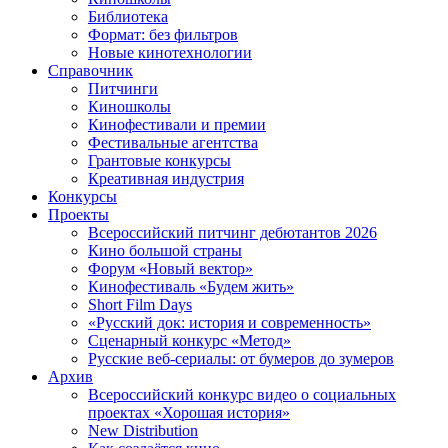
Библиотека
Формат: без фильтров
Новые кинотехнологии
Справочник
Питчинги
Киношколы
Кинофестивали и премии
Фестивальные агентства
Грантовые конкурсы
Креативная индустрия
Конкурсы
Проекты
Всероссийский питчинг дебютантов 2026
Кино большой страны
Форум «Новый вектор»
Кинофестиваль «Будем жить»
Short Film Days
«Русский док: история и современность»
Сценарный конкурс «Метод»
Русские веб-сериалы: от бумеров до зумеров
Архив
Всероссийский конкурс видео о социальных
проектах «Хорошая история»
New Distribution