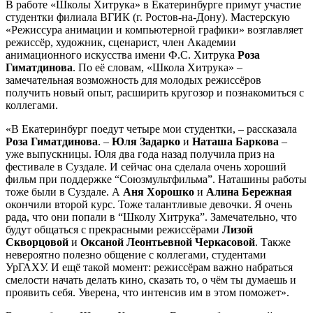
В работе «Школы Хитрука» в Екатеринбурге примут участие
студентки филиала ВГИК (г. Ростов-на-Дону). Мастерскую
«Режиссура анимации и компьютерной графики» возглавляет
режиссёр, художник, сценарист, член Академии
анимационного искусства имени Ф.С. Хитрука
Роза
Гиматдинова
. По её словам, «Школа Хитрука» –
замечательная возможность для молодых режиссёров
получить новый опыт, расширить кругозор и познакомиться с
коллегами.
«В Екатеринбург поедут четыре мои студентки, – рассказала
Роза Гиматдинова
. –
Юля Задарко
и
Наташа Баркова
–
уже выпускницы. Юля два года назад получила приз на
фестивале в Суздале. И сейчас она сделала очень хороший
фильм при поддержке “Союзмультфильма”. Наташины работы
тоже были в Суздале. А
Аня Хорошко
и
Алина Бережная
окончили второй курс. Тоже талантливые девочки. Я очень
рада, что они попали в “Школу Хитрука”. Замечательно, что
будут общаться с прекрасными режиссёрами
Лизой
Скворцовой
и
Оксаной Леонтьевной Черкасовой
. Также
невероятно полезно общение с коллегами, студентами
УрГАХУ. И ещё такой момент: режиссёрам важно набраться
смелости начать делать кино, сказать то, о чём ты думаешь и
проявить себя. Уверена, что интенсив им в этом поможет».