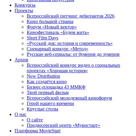
Конкурсы
Проекты
Всероссийский питчинг дебютантов 2026
Кино большой страны
Форум «Новый вектор»
Кинофестиваль «Будем жить»
Short Film Days
«Русский док: история и современность»
Сценарный конкурс «Метод»
Русские веб-сериалы: от бумеров до зумеров
Архив
Всероссийский конкурс видео о социальных
проектах «Хорошая история»
New Distribution
Как создаётся кино
Бизнес-площадка 43 ММКФ
Твой первый фильм
Всероссийский молодежный кинофорум
Герой нашего времени
Круглые столы
О нас
О сайте
Продюсерский центр «Мувистарт»
Платформа MovieStart