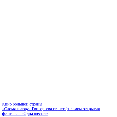
Кино большой страны
«Сломя голову» Григорьева станет фильмом открытия
фестиваля «Одна шестая»