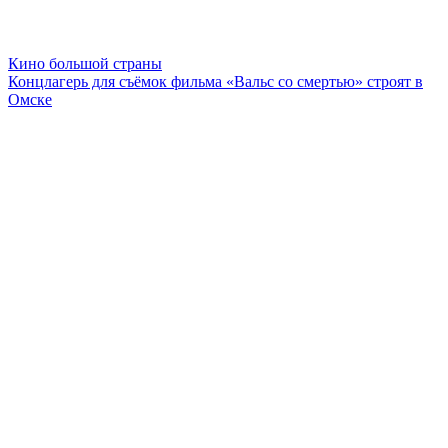
Кино большой страны
Концлагерь для съёмок фильма «Вальс со смертью» строят в
Омске