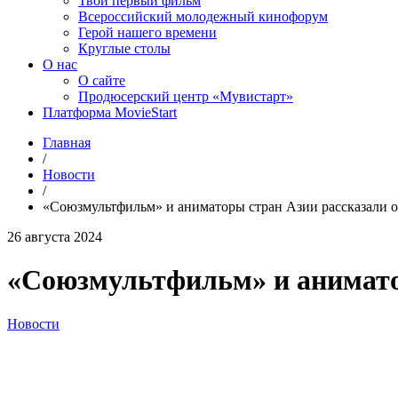
Твой первый фильм
Всероссийский молодежный кинофорум
Герой нашего времени
Круглые столы
О нас
О сайте
Продюсерский центр «Мувистарт»
Платформа MovieStart
Главная
/
Новости
/
«Союзмультфильм» и аниматоры стран Азии рассказали о
26 августа 2024
«Союзмультфильм» и аниматор
Новости