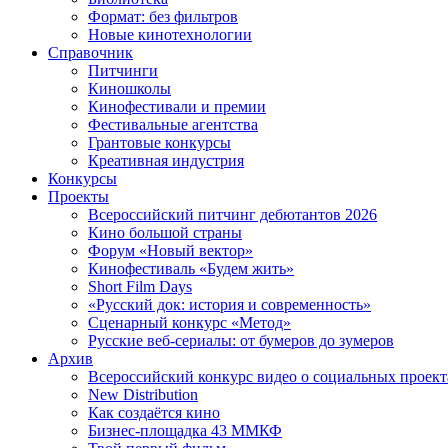
Формат: без фильтров
Новые кинотехнологии
Справочник
Питчинги
Киношколы
Кинофестивали и премии
Фестивальные агентства
Грантовые конкурсы
Креативная индустрия
Конкурсы
Проекты
Всероссийский питчинг дебютантов 2026
Кино большой страны
Форум «Новый вектор»
Кинофестиваль «Будем жить»
Short Film Days
«Русский док: история и современность»
Сценарный конкурс «Метод»
Русские веб-сериалы: от бумеров до зумеров
Архив
Всероссийский конкурс видео о социальных проек
New Distribution
Как создаётся кино
Бизнес-площадка 43 ММКФ