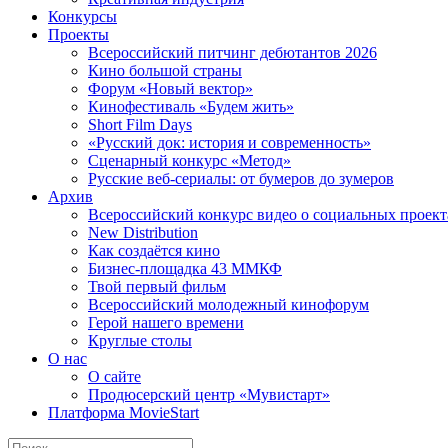
Конкурсы
Проекты
Всероссийский питчинг дебютантов 2026
Кино большой страны
Форум «Новый вектор»
Кинофестиваль «Будем жить»
Short Film Days
«Русский док: история и современность»
Сценарный конкурс «Метод»
Русские веб-сериалы: от бумеров до зумеров
Архив
Всероссийский конкурс видео о социальных проек
New Distribution
Как создаётся кино
Бизнес-площадка 43 ММКФ
Твой первый фильм
Всероссийский молодежный кинофорум
Герой нашего времени
Круглые столы
О нас
О сайте
Продюсерский центр «Мувистарт»
Платформа MovieStart