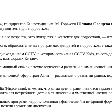
», гендиректор Киностудии им. М. Горького
Юлиана Слащева
в
ку контента для подростков.
ного возраста, зато нуждается в контенте для подростков, — о
ого, образовательных программах для детей и подростков, а так
ахолдингом CCTV, в котором есть канал CCTV Kids, то есть де
х платформах Китая».
шил мощный скачок в технологическом развитии анимационной и
мационной сфер стран Азии — рассказали о развитии рынка, по
ia (Индонезия), отметил, что когда дети ограничиваются гаджет
читывая потребность детей в физической и умственной активно
льных программ надо использовать физический и цифровой фор
пояснил участник дискуссии.