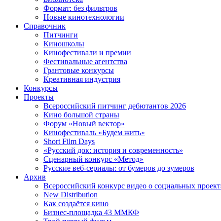
Формат: без фильтров
Новые кинотехнологии
Справочник
Питчинги
Киношколы
Кинофестивали и премии
Фестивальные агентства
Грантовые конкурсы
Креативная индустрия
Конкурсы
Проекты
Всероссийский питчинг дебютантов 2026
Кино большой страны
Форум «Новый вектор»
Кинофестиваль «Будем жить»
Short Film Days
«Русский док: история и современность»
Сценарный конкурс «Метод»
Русские веб-сериалы: от бумеров до зумеров
Архив
Всероссийский конкурс видео о социальных проек
New Distribution
Как создаётся кино
Бизнес-площадка 43 ММКФ