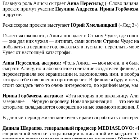
Главную роль Алисы сыграет
Анна Пересильд
(«Слово пацана.
проекте примут участие
Паулина Андреева, Ирина Горбачева
и другие.
Режиссером проекта выступает
Юрий Хмельницкий
(«Лед 3»)
15-летняя школьница Алиса попадает в Страну Чудес, где солнц
— она для них чужая — антипят, сами жители Страны Чудес на
побывать на вершине гор, оказаться в пустыне, переплыть море
Чудес от настоящей катастрофы.
Анна Пересильд, актриса:
«Роль Алисы — моя мечта, и я была 
сыграть Алису, но и абсолютное сочетание создателей фильма,
пересматривала все экранизации и, вдохновляясь ими, в вообра
которая тебе совершенно противоречит. В фильме я буду и петь
стоит ожидать чего-то очень интересного, по крайней мере, мы 
Ирина Горбачева, актриса: «
Эта история про школьницу Алису
зазеркалье — Чёрную королеву. Новая экранизация — это некла
которыми складываются совершенно иные взаимоотношения. Я 
В данный период жизни мне очень нравится работать с интересн
Данила Шарапов, генеральный продюсер MEDIASLOVO: «
современной музыке в экранизации написанной им когда-то пла