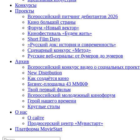
Конкурсы
Проекты
Всероссийский питчинг дебютантов 2026
Кино большой страны
Форум «Новый вектор»
Кинофестиваль «Будем жить»
Short Film Days
«Русский док: история и современность»
Сценарный конкурс «Метод»
Русские веб-сериалы: от бумеров до зумеров
Архив
Всероссийский конкурс видео о социальных проек
New Distribution
Как создаётся кино
Бизнес-площадка 43 ММКФ
Твой первый фильм
Всероссийский молодежный кинофорум
Герой нашего времени
Круглые столы
О нас
О сайте
Продюсерский центр «Мувистарт»
Платформа MovieStart