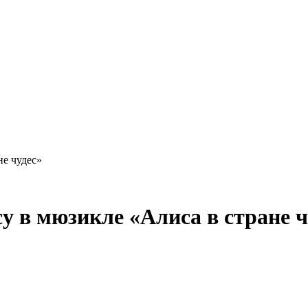
не чудес»
у в мюзикле «Алиса в стране ч