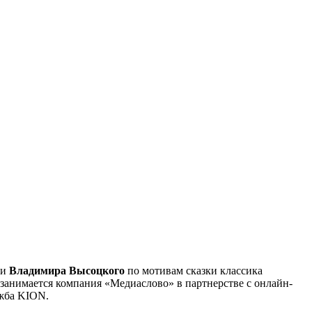
хи
Владимира Высоцкого
по мотивам сказки классика
 занимается компания «Медиаслово» в партнерстве с онлайн-
ужба KION.