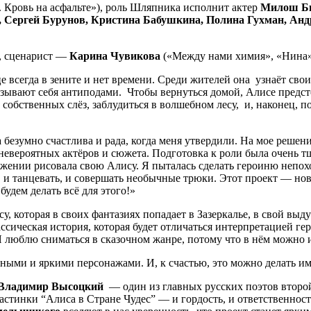
 Кровь на асфальте»), роль Шляпника исполнит актер
Милош Б
, Сергей Бурунов, Кристина Бабушкина, Полина Гухман, Ан
, сценарист —
Карина Чувикова
(«Между нами химия», «Нина»
е всегда в зените и нет времени. Среди жителей она узнаёт свои
зывают себя антиподами. Чтобы вернуться домой, Алисе предст
 собственных слёз, заблудиться в волшебном лесу, и, наконец, п
безумно счастлива и рада, когда меня утвердили. На мое решени
 невероятных актёров и сюжета. Подготовка к роли была очень т
жении рисовала свою Алису. Я пыталась сделать героиню непохож
, и танцевать, и совершать необычные трюки. Этот проект — нов
будем делать всё для этого!»
, которая в своих фантазиях попадает в Зазеркалье, в свой выду
ссическая история, которая будет отличаться интерпретацией ге
люблю сниматься в сказочном жанре, потому что в нём можно 
ыми и яркими персонажами. И, к счастью, это можно делать имен
Владимир Высоцкий
— один из главных русских поэтов второй
стинки “Алиса в Стране Чудес” — и гордость, и ответственност