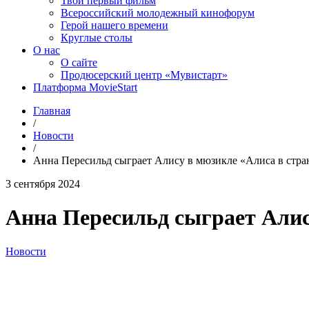
Твой первый фильм
Всероссийский молодежный кинофорум
Герой нашего времени
Круглые столы
О нас
О сайте
Продюсерский центр «Мувистарт»
Платформа MovieStart
Главная
/
Новости
/
Анна Пересильд сыграет Алису в мюзикле «Алиса в стра
3 сентября 2024
Анна Пересильд сыграет Алис
Новости