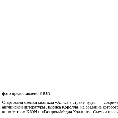
фото предоставлено KION
Стартовали съемки мюзикла «Алиса в стране чудес» — совреме
английской литературы
Льюиса Кэролла
, на создание которо
кинотеатром KION и «Газпром-Медиа Холдинг». Съемки проект