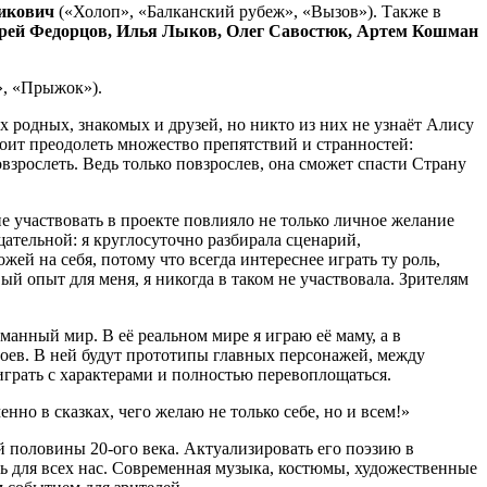
икович
(«Холоп», «Балканский рубеж», «Вызов»). Также в
дрей Федорцов, Илья Лыков, Олег Савостюк, Артем Кошман
, «Прыжок»).
х родных, знакомых и друзей, но никто из них не узнаёт Алису
оит преодолеть множество препятствий и странностей:
овзрослеть. Ведь только повзрослев, она сможет спасти Страну
е участвовать в проекте повлияло не только личное желание
щательной: я круглосуточно разбирала сценарий,
ей на себя, потому что всегда интереснее играть ту роль,
ый опыт для меня, я никогда в таком не участвовала. Зрителям
манный мир. В её реальном мире я играю её маму, а в
роев. В ней будут прототипы главных персонажей, между
играть с характерами и полностью перевоплощаться.
но в сказках, чего желаю не только себе, но и всем!»
 половины 20-ого века. Актуализировать его поэзию в
ь для всех нас. Современная музыка, костюмы, художественные