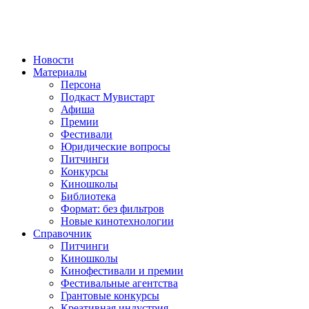
Новости
Материалы
Персона
Подкаст Мувистарт
Афиша
Премии
Фестивали
Юридические вопросы
Питчинги
Конкурсы
Киношколы
Библиотека
Формат: без фильтров
Новые кинотехнологии
Справочник
Питчинги
Киношколы
Кинофестивали и премии
Фестивальные агентства
Грантовые конкурсы
Креативная индустрия