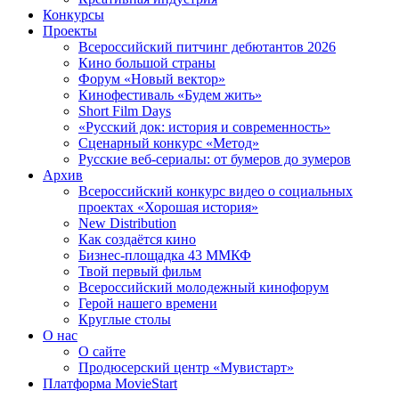
Конкурсы
Проекты
Всероссийский питчинг дебютантов 2026
Кино большой страны
Форум «Новый вектор»
Кинофестиваль «Будем жить»
Short Film Days
«Русский док: история и современность»
Сценарный конкурс «Метод»
Русские веб-сериалы: от бумеров до зумеров
Архив
Всероссийский конкурс видео о социальных
проектах «Хорошая история»
New Distribution
Как создаётся кино
Бизнес-площадка 43 ММКФ
Твой первый фильм
Всероссийский молодежный кинофорум
Герой нашего времени
Круглые столы
О нас
О сайте
Продюсерский центр «Мувистарт»
Платформа MovieStart