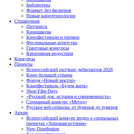
Библиотека
Формат: без фильтров
Новые кинотехнологии
Справочник
Питчинги
Киношколы
Кинофестивали и премии
Фестивальные агентства
Грантовые конкурсы
Креативная индустрия
Конкурсы
Проекты
Всероссийский питчинг дебютантов 2026
Кино большой страны
Форум «Новый вектор»
Кинофестиваль «Будем жить»
Short Film Days
«Русский док: история и современность»
Сценарный конкурс «Метод»
Русские веб-сериалы: от бумеров до зумеров
Архив
Всероссийский конкурс видео о социальных
проектах «Хорошая история»
New Distribution