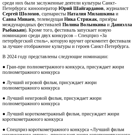
среди них были заслуженные деятели культуры Санкт-
Петербурга: кинооператор
Юрий Шайгарданов
, журналист
Сергей Шолохов
, сценаристы
Наталия
Милашкина
и
Савва Минаев
, телеведущая
Ника
Стрижак
, призёры
международных фестивалей
Полина
Волынкина
и
Даниэлла
Рыбакьян
). Кроме того, фестиваль запускает новую
номинацию среди двух конкурсов – Спецприз «За
петербургский стиль», которую вручит оргкомитет фестиваля
за лучшее отображение культуры и героев Санкт-Петербурга.
В 2024 году представлены следующие номинации:
● Гран-при полнометражного конкурса, присуждает жюри
полнометражного конкурса
● Лучший игровой фильм, присуждает жюри
полнометражного конкурса
● Лучший неигровой фильм, присуждает жюри
полнометражного конкурса
● Лучший короткометражный фильм, присуждает жюри
короткометражного конкурса
● Спецприз короткометражного конкурса «Лучший фильм
независимого автора», присуждает жюри короткометражного