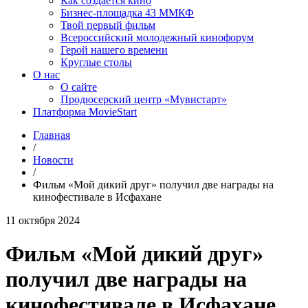
Как создаётся кино
Бизнес-площадка 43 ММКФ
Твой первый фильм
Всероссийский молодежный кинофорум
Герой нашего времени
Круглые столы
О нас
О сайте
Продюсерский центр «Мувистарт»
Платформа MovieStart
Главная
/
Новости
/
Фильм «Мой дикий друг» получил две награды на
кинофестивале в Исфахане
11 октября 2024
Фильм «Мой дикий друг»
получил две награды на
кинофестивале в Исфахане