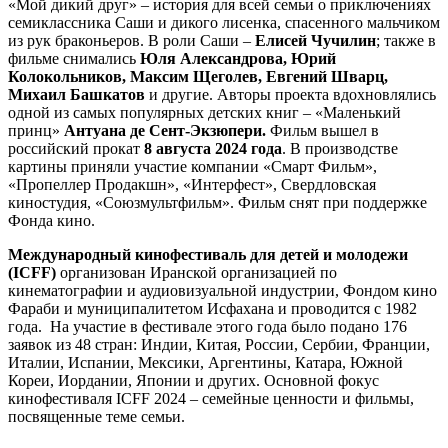
«Мой дикий друг» – история для всей семьи о приключениях
семиклассника Саши и дикого лисенка, спасенного мальчиком
из рук браконьеров. В роли Саши –
Елисей
Чучилин
; также в
фильме снимались
Юля Александрова, Юрий
Колокольников, Максим Щеголев, Евгений Шварц,
Михаил Башкатов
и другие. Авторы проекта вдохновлялись
одной из самых популярных детских книг – «Маленький
принц»
Антуана де Сент-Экзюпери.
Фильм вышел в
российский прокат
8 августа 2024 года
. В производстве
картины приняли участие компании «Смарт Фильм»,
«Пропеллер Продакшн», «Интерфест», Свердловская
киностудия, «Союзмультфильм». Фильм снят при поддержке
Фонда кино.
Международный кинофестиваль для детей и молодежи
(ICFF)
организован Иранской организацией по
кинематографии и аудиовизуальной индустрии, Фондом кино
Фараби и муниципалитетом Исфахана и проводится с 1982
года. На участие в фестивале этого года было подано 176
заявок из 48 стран: Индии, Китая, России, Сербии, Франции,
Италии, Испании, Мексики, Аргентины, Катара, Южной
Кореи, Иордании, Японии и других. Основной фокус
кинофестиваля ICFF 2024 – семейные ценности и фильмы,
посвященные теме семьи.