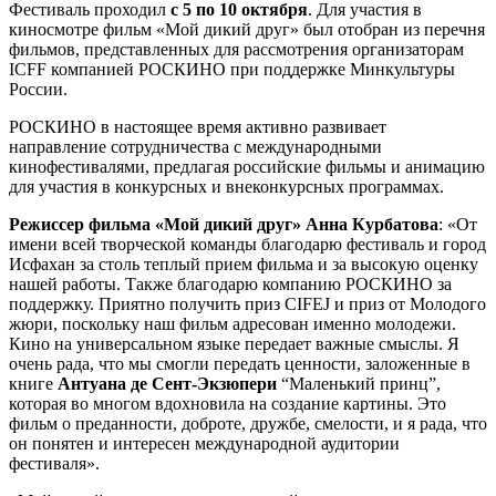
Фестиваль проходил
с 5 по 10 октября
. Для участия в
киносмотре фильм «Мой дикий друг» был отобран из перечня
фильмов, представленных для рассмотрения организаторам
ICFF компанией РОСКИНО при поддержке Минкультуры
России.
РОСКИНО в настоящее время активно развивает
направление сотрудничества с международными
кинофестивалями, предлагая российские фильмы и анимацию
для участия в конкурсных и внеконкурсных программах.
Режиссер фильма «Мой дикий друг» Анна Курбатова
: «От
имени всей творческой команды благодарю фестиваль и город
Исфахан за столь теплый прием фильма и за высокую оценку
нашей работы. Также благодарю компанию РОСКИНО за
поддержку. Приятно получить приз CIFEJ и приз от Молодого
жюри, поскольку наш фильм адресован именно молодежи.
Кино на универсальном языке передает важные смыслы. Я
очень рада, что мы смогли передать ценности, заложенные в
книге
Антуана де Сент-Экзюпери
“Маленький принц”,
которая во многом вдохновила на создание картины. Это
фильм о преданности, доброте, дружбе, смелости, и я рада, что
он понятен и интересен международной аудитории
фестиваля».