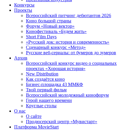
Конкурсы
Проекты
Всероссийский питчинг дебютантов 2026
Кино большой страны
Форум «Новый вектор»
Кинофестиваль «Будем жить»
Short Film Days
«Русский док: история и современность»
Сценарный конкурс «Метод»
Русские веб-сериалы: от бумеров до зумеров
Архив
Всероссийский конкурс видео о социальных
проектах «Хорошая история»
New Distribution
Как создаётся кино
Бизнес-площадка 43 ММКФ
Твой первый фильм
Всероссийский молодежный кинофорум
Герой нашего времени
Круглые столы
О нас
О сайте
Продюсерский центр «Мувистарт»
Платформа MovieStart