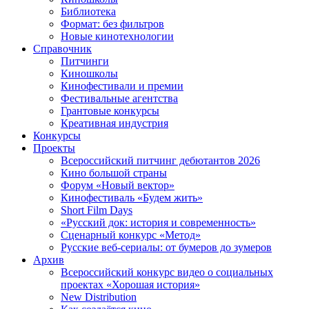
Библиотека
Формат: без фильтров
Новые кинотехнологии
Справочник
Питчинги
Киношколы
Кинофестивали и премии
Фестивальные агентства
Грантовые конкурсы
Креативная индустрия
Конкурсы
Проекты
Всероссийский питчинг дебютантов 2026
Кино большой страны
Форум «Новый вектор»
Кинофестиваль «Будем жить»
Short Film Days
«Русский док: история и современность»
Сценарный конкурс «Метод»
Русские веб-сериалы: от бумеров до зумеров
Архив
Всероссийский конкурс видео о социальных
проектах «Хорошая история»
New Distribution