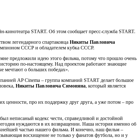
йн-кинотеатра START. Об этом сообщает пресс-служба START.
ством легендарного спартаковца
Никиты Павловича
 чемпионом СССР и обладателем кубка СССР.
 мне предложили идею этого фильма, потому что прошло очень
ту историю по-настоящему. Над проектом работают знающие
ые мечтают о больших победах».
панией AP Cinema – группа компаний START делает большое
ловека,
Никиты Павловича Симоняна
, который является
их ценности, про их поддержку друг друга, а уже потом – про
, был неписаный кодекс чести, справедливой и достойной
сегодня нуждаются в их возвращении. Наша история именно об
важнейшей частью нашего фильма. И конечно, наш фильм –
ызывающая восхищение не только у фанатов футбола, но и у