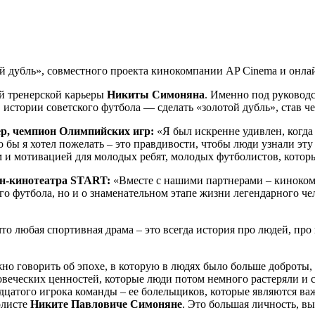
 дубль», совместного проекта кинокомпании AP Cinema и онла
ей тренерской карьеры
Никиты Симоняна
. Именно под руковод
в истории советского футбола — сделать «золотой дубль», став
ер, чемпион Олимпийских игр:
«Я был искренне удивлен, когда
го бы я хотел пожелать – это правдивости, чтобы люди узнали э
м и мотивацией для молодых ребят, молодых футболистов, котор
йн-кинотеатра START:
«Вместе с нашими партнерами – киноком
го футбола, но и о знаменательном этапе жизни легендарного че
о любая спортивная драма – это всегда история про людей, про 
жно говорить об эпохе, в которую в людях было больше доброты
овеческих ценностей, которые люди потом немного растеряли и 
надцатого игрока команды – ее болельщиков, которые являются 
олисте
Никите Павловиче Симоняне
. Это большая личность, в