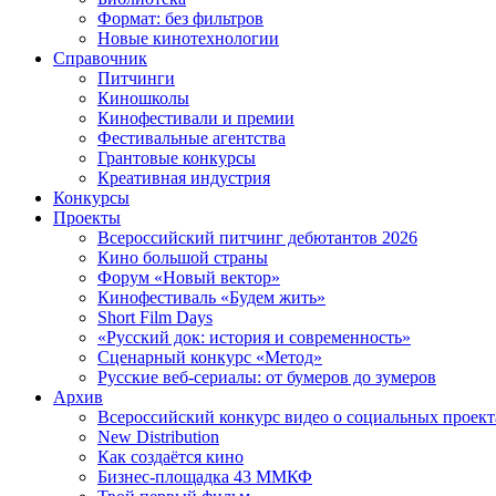
Формат: без фильтров
Новые кинотехнологии
Справочник
Питчинги
Киношколы
Кинофестивали и премии
Фестивальные агентства
Грантовые конкурсы
Креативная индустрия
Конкурсы
Проекты
Всероссийский питчинг дебютантов 2026
Кино большой страны
Форум «Новый вектор»
Кинофестиваль «Будем жить»
Short Film Days
«Русский док: история и современность»
Сценарный конкурс «Метод»
Русские веб-сериалы: от бумеров до зумеров
Архив
Всероссийский конкурс видео о социальных проек
New Distribution
Как создаётся кино
Бизнес-площадка 43 ММКФ