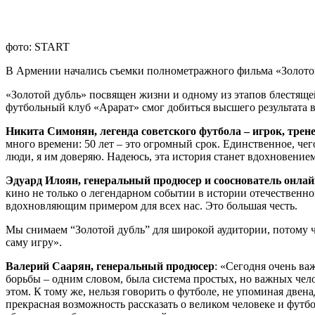
фото: START
В Армении начались съемки полнометражного фильма «Золотой
«Золотой дубль» посвящен жизни и одному из этапов блестящ
футбольный клуб «Арарат» смог добиться высшего результата 
Никита Симонян, легенда советского футбола – игрок, трен
много времени: 50 лет – это огромный срок. Единственное, че
люди, я им доверяю. Надеюсь, эта история станет вдохновение
Эдуард Илоян, генеральный продюсер и сооснователь онла
кино не только о легендарном событии в истории отечественно
вдохновляющим примером для всех нас. Это большая честь.
Мы снимаем “Золотой дубль” для широкой аудитории, потому чт
саму игру».
Валерий Саарян, генеральный продюсер
: «Сегодня очень ва
борьбы – одним словом, была система простых, но важных чел
этом. К тому же, нельзя говорить о футболе, не упоминая две
прекрасная возможность рассказать о великом человеке и футб