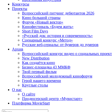
Конкурсы
Проекты
Всероссийский питчинг дебютантов 2026
Кино большой страны
Форум «Новый вектор»
Кинофестиваль «Будем жить»
Short Film Days
«Русский док: история и современность»
Сценарный конкурс «Метод»
Русские веб-сериалы: от бумеров до зумеров
Архив
Всероссийский конкурс видео о социальных проек
New Distribution
Как создаётся кино
Бизнес-площадка 43 ММКФ
Твой первый фильм
Всероссийский молодежный кинофорум
Герой нашего времени
Круглые столы
О нас
О сайте
Продюсерский центр «Мувистарт»
Платформа MovieStart