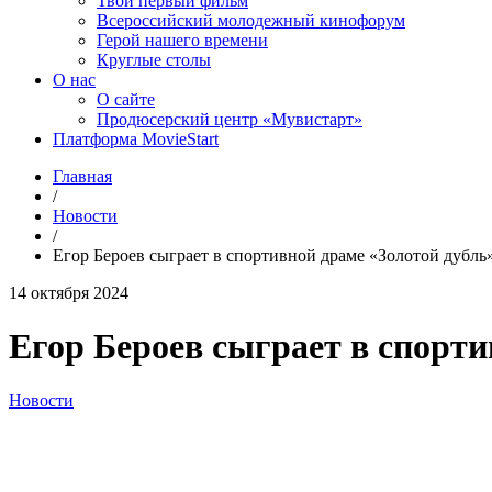
Твой первый фильм
Всероссийский молодежный кинофорум
Герой нашего времени
Круглые столы
О нас
О сайте
Продюсерский центр «Мувистарт»
Платформа MovieStart
Главная
/
Новости
/
Егор Бероев сыграет в спортивной драме «Золотой дубль
14 октября 2024
Егор Бероев сыграет в спорти
Новости