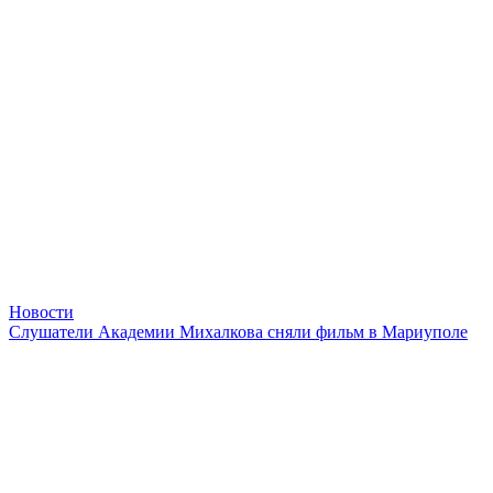
Новости
Слушатели Академии Михалкова сняли фильм в Мариуполе