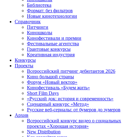
Библиотека
Формат: без фильтров
Новые кинотехнологии
Справочник
Питчинги
Киношколы
Кинофестивали и премии
Фестивальные агентства
Грантовые конкурсы
Креативная индустрия
Конкурсы
Проекты
Всероссийский питчинг дебютантов 2026
Кино большой страны
Форум «Новый вектор»
Кинофестиваль «Будем жить»
Short Film Days
«Русский док: история и современность»
Сценарный конкурс «Метод»
Русские веб-сериалы: от бумеров до зумеров
Архив
Всероссийский конкурс видео о социальных
проектах «Хорошая история»
New Distribution