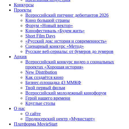
Конкурсы
Проекты
Всероссийский питчинг дебютантов 2026
Кино большой страны
Форум «Новый вектор»
Кинофестиваль «Будем жить»
Short Film Days
«Русский док: история и современность»
Сценарный конкурс «Метод»
Русские веб-сериалы: от бумеров до зумеров
Архив
Всероссийский конкурс видео о социальных
проектах «Хорошая история»
New Distribution
Как создаётся кино
Бизнес-площадка 43 ММКФ
Твой первый фильм
Всероссийский молодежный кинофорум
Герой нашего времени
Круглые столы
О нас
О сайте
Продюсерский центр «Мувистарт»
Платформа MovieStart