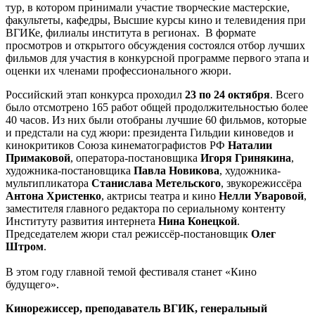
тур, в котором принимали участие творческие мастерские,
факультеты, кафедры, Высшие курсы кино и телевидения при
ВГИКе, филиалы института в регионах. В формате
просмотров и открытого обсуждения состоялся отбор лучших
фильмов для участия в конкурсной программе первого этапа и
оценки их членами профессионального жюри.
Российский этап конкурса проходил
23 по 24 октября
. Всего
было отсмотрено 165 работ общей продолжительностью более
40 часов. Из них были отобраны лучшие 60 фильмов, которые
и предстали на суд жюри: президента Гильдии киноведов и
кинокритиков Союза кинематографистов РФ
Наталии
Примаковой
, оператора-постановщика
Игоря Гринякина
,
художника-постановщика
Павла Новикова
, художника-
мультипликатора
Станислава Метельского
, звукорежиссёра
Антона Христенко
, актрисы театра и кино
Нелли Уваровой
,
заместителя главного редактора по сериальному контенту
Институту развития интернета
Нина Конецкой
.
Председателем жюри стал режиссёр-постановщик
Олег
Штром
.
В этом году главной темой фестиваля станет «Кино
будущего».
Кинорежиссер, преподаватель ВГИК, генеральный