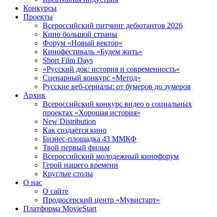
Конкурсы
Проекты
Всероссийский питчинг дебютантов 2026
Кино большой страны
Форум «Новый вектор»
Кинофестиваль «Будем жить»
Short Film Days
«Русский док: история и современность»
Сценарный конкурс «Метод»
Русские веб-сериалы: от бумеров до зумеров
Архив
Всероссийский конкурс видео о социальных
проектах «Хорошая история»
New Distribution
Как создаётся кино
Бизнес-площадка 43 ММКФ
Твой первый фильм
Всероссийский молодежный кинофорум
Герой нашего времени
Круглые столы
О нас
О сайте
Продюсерский центр «Мувистарт»
Платформа MovieStart