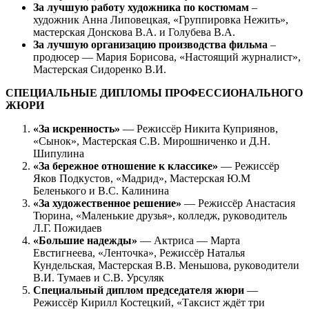
За лучшую работу художника по костюмам
–
художник Анна Липовецкая, «Группировка Нежить»,
мастерская Донскова В.А. и Голубева В.А.
За лучшую организацию производства фильма
–
продюсер — Мария Борисова, «Настоящий журналист»,
Мастерская Сидоренко В.И.
СПЕЦИАЛЬНЫЕ ДИПЛОМЫ ПРОФЕССИОНАЛЬНОГО
ЖЮРИ
«За искренность»
— Режиссёр Никита Куприянов,
«Сынок», Мастерская С.В. Мирошниченко и Д.Н.
Шипулина
«За бережное отношение к классике»
— Режиссёр
Яков Подкустов, «Мадрид», Мастерская Ю.М
Беленького и В.С. Калинина
«За художественное решение»
— Режиссёр Анастасия
Тюрина, «Маленькие друзья», колледж, руководитель
Л.Г. Пожидаев
«Большие надежды»
— Актриса — Марта
Евстигнеева, «Ленточка», Режиссёр Наталья
Кундельская, Мастерская В.В. Меньшова, руководители
В.И. Тумаев и С.В. Урсуляк
Специальный диплом председателя жюри
—
Режиссёр Кирилл Костецкий, «Таксист ждёт три