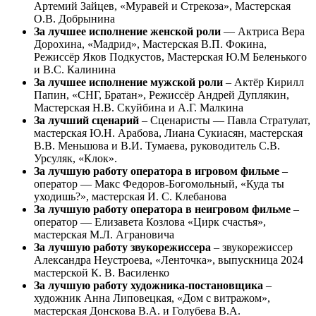
Артемий Зайцев, «Муравей и Стрекоза», Мастерская
О.В. Добрынина
За лучшее исполнение женской роли
— Актриса Вера
Дорохина, «Мадрид», Мастерская В.П. Фокина,
Режиссёр Яков Подкустов, Мастерская Ю.М Беленького
и В.С. Калинина
За лучшее исполнение мужской роли
– Актёр Кирилл
Папин, «СНГ, Братан», Режиссёр Андрей Дуплякин,
Мастерская Н.В. Скуйбина и А.Г. Малкина
За лучший сценарий
– Сценаристы — Павла Стратулат,
мастерская Ю.Н. Арабова, Лиана Сукиасян, мастерская
В.В. Меньшова и В.И. Тумаева, руководитель С.В.
Урсуляк, «Клок».
За лучшую работу оператора в игровом фильме
–
оператор — Макс Федоров-Богомольный, «Куда ты
уходишь?», мастерская И. С. Клебанова
За лучшую работу оператора в неигровом фильме
–
оператор — Елизавета Козлова «Цирк счастья»,
мастерская М.Л. Аграновича
За лучшую работу звукорежиссера
– звукорежиссер
Александра Неустроева, «Ленточка», выпускница 2024
мастерской К. В. Василенко
За лучшую работу художника-постановщика
–
художник Анна Липовецкая, «Дом с витражом»,
мастерская Донскова В.А. и Голубева В.А.