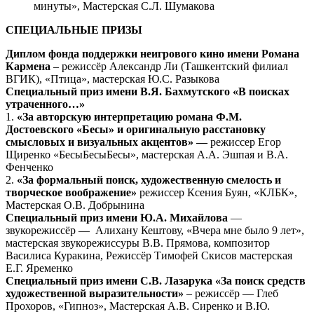
минуты», Мастерская С.Л. Шумакова
СПЕЦИАЛЬНЫЕ ПРИЗЫ
Диплом фонда поддержки неигрового кино имени Романа
Кармена
– режиссёр Александр Ли (Ташкентский филиал
ВГИК), «Птица», мастерская Ю.С. Разыкова
Специальный приз имени В.Я. Бахмутского «В поисках
утраченного…»
1.
«За авторскую интерпретацию романа Ф.М.
Достоевского «Бесы» и оригинальную расстановку
смысловых и визуальных акцентов» —
режиссер Егор
Щиренко «БесыБесыБесы», мастерская А.А. Эшпая и В.А.
Фенченко
2.
«За формальный поиск, художественную смелость и
творческое воображение»
режиссер Ксения Буян, «КЛБК»,
Мастерская О.В. Добрынина
Специальный приз имени Ю.А. Михайлова
—
звукорежиссёр — Алихану Кештову, «Вчера мне было 9 лет»,
мастерская звукорежиссуры В.В. Прямова, композитор
Василиса Куракина, Режиссёр Тимофей Скисов мастерская
Е.Г. Яременко
Специальный приз имени С.В. Лазарука
«За поиск средств
художественной выразительности»
– режиссёр — Глеб
Прохоров, «Гипноз», Мастерская А.В. Сиренко и В.Ю.