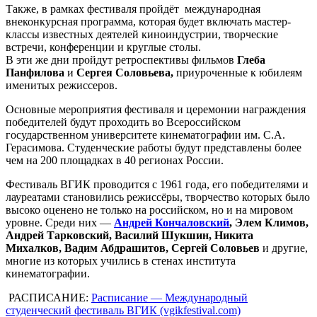
Также, в рамках фестиваля пройдёт международная
внеконкурсная программа, которая будет включать мастер-
классы известных деятелей киноиндустрии, творческие
встречи, конференции и круглые столы.
В эти же дни пройдут ретроспективы фильмов
Глеба
Панфилова
и
Сергея Соловьева,
приуроченные к юбилеям
именитых режиссеров.
Основные мероприятия фестиваля и церемонии награждения
победителей будут проходить во Всероссийском
государственном университете кинематографии им. С.А.
Герасимова. Студенческие работы будут представлены более
чем на 200 площадках в 40 регионах России.
Фестиваль ВГИК проводится с 1961 года, его победителями и
лауреатами становились режиссёры, творчество которых было
высоко оценено не только на российском, но и на мировом
уровне. Среди них —
Андрей Кончаловский
, Элем Климов,
Андрей Тарковский, Василий Шукшин, Никита
Михалков, Вадим Абдрашитов, Сергей Соловьев
и другие,
многие из которых учились в стенах института
кинематографии.
РАСПИСАНИЕ:
Расписание — Международный
студенческий фестиваль ВГИК (vgikfestival.com)