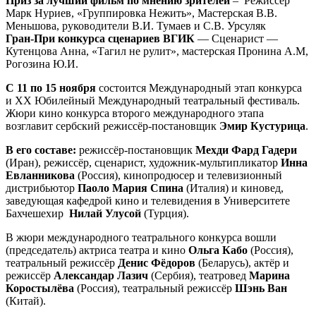
Приз за лучший фильм по мнению зрителей
– Режиссёр
Марк Нуриев, «Группировка Нежить», Мастерская В.В.
Меньшова, руководители В.И. Тумаев и С.В. Урсуляк
Гран-При конкурса сценариев ВГИК
— Сценарист —
Кутенцова Анна, «Тагил не рулит», мастерская Пронина А.М,
Рогозина Ю.И.
C 11 по 15 ноября
состоится Международный этап конкурса
и XX Юбилейный Международный театральный фестиваль.
Жюри кино конкурса второго международного этапа
возглавит сербский режиссёр-постановщик
Эмир Кустурица
.
В его составе:
режиссёр-постановщик
Мехди Фард Гадери
(Иран), режиссёр, сценарист, художник-мультипликатор
Инна
Евланникова
(Россия), кинопродюсер и телевизионный
дистрибьютор
Паоло
Мария Спина
(Италия) и киновед,
заведующая кафедрой кино и телевидения в Университете
Бахчешехир
Нилай Улусой
(Турция).
В жюри международного театрального конкурса вошли
(председатель) актриса театра и кино
Ольга Кабо
(Россия),
театральный режиссёр
Денис Фёдоров
(Беларусь), актёр и
режиссёр
Александар Лазич
(Сербия), театровед
Марина
Коростылёва
(Россия), театральный режиссёр
Шэнь Ван
(Китай).