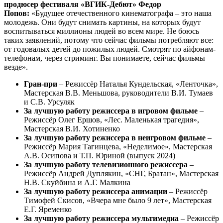
продюсер фестиваля «ВГИК-Дебют» Федор
Попов:
«Будущее отечественного кинематографа – это наша
молодежь. Они будут снимать картины, на которых будут
воспитываться миллионы людей во всем мире. Не боюсь
таких заявлений, потому что сейчас фильмы потребляют все:
от годовалых детей до пожилых людей. Смотрят по айфонам-
телефонам, через стриминг. Вы понимаете, сейчас фильмы
везде».
Гран-при
– Режиссёр Наталья Кундельская, «Ленточка»,
Мастерская В.В. Меньшова, руководители В.И. Тумаев
и С.В. Урсуляк
За лучшую работу режиссера в игровом фильме
–
Режиссёр Олег Ершов, «Лес. Маленькая трагедия»,
Мастерская В.И. Хотиненко
За лучшую работу режиссера в неигровом фильме
–
Режиссёр Мария Тагинцева, «Неделимое», Мастерская
А.В. Осипова и Т.П. Юриной (выпуск 2024)
За лучшую работу телевизионного режиссера
–
Режиссёр Андрей Дуплякин, «СНГ, Братан», Мастерская
Н.В. Скуйбина и А.Г. Малкина
За лучшую работу режиссера анимации
– Режиссёр
Тимофей Скисов, «Вчера мне было 9 лет», Мастерская
Е.Г. Яременко
За лучшую работу режиссера мультимедиа
– Режиссёр