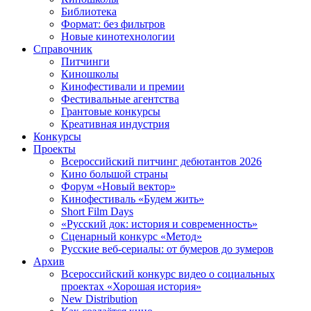
Библиотека
Формат: без фильтров
Новые кинотехнологии
Справочник
Питчинги
Киношколы
Кинофестивали и премии
Фестивальные агентства
Грантовые конкурсы
Креативная индустрия
Конкурсы
Проекты
Всероссийский питчинг дебютантов 2026
Кино большой страны
Форум «Новый вектор»
Кинофестиваль «Будем жить»
Short Film Days
«Русский док: история и современность»
Сценарный конкурс «Метод»
Русские веб-сериалы: от бумеров до зумеров
Архив
Всероссийский конкурс видео о социальных
проектах «Хорошая история»
New Distribution