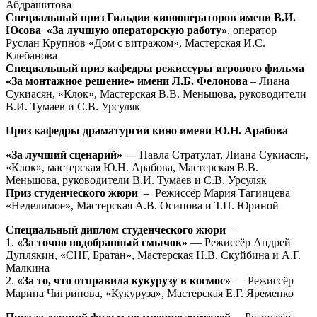
Абдрашитова
Специальный приз Гильдии кинооператоров имени В.И.
Юсова
«За лучшую операторскую работу»
, оператор
Руслан Крупнов «Дом с витражом», Мастерская И.С.
Клебанова
Специальный приз кафедры режиссуры игрового фильма
«За монтажное решение» имени Л.Б. Фелонова
– Лиана
Сукиасян, «Клок», Мастерская В.В. Меньшова, руководители
В.И. Тумаев и С.В. Урсуляк
Приз кафедры драматургии кино имени Ю.Н. Арабова
«За лучший сценарий» —
Павла Стратулат, Лиана Сукиасян,
«Клок», мастерская Ю.Н. Арабова, Мастерская В.В.
Меньшова, руководители В.И. Тумаев и С.В. Урсуляк
Приз студенческого жюри
– Режиссёр Мария Тагинцева
«Неделимое», Мастерская А.В. Осипова и Т.П. Юриной
Специальный диплом студенческого жюри
–
1.
«За точно подобранный смычок»
— Режиссёр Андрей
Дуплякин, «СНГ, Братан», Мастерская Н.В. Скуйбина и А.Г.
Малкина
2.
«За то, что отправила кукурузу в космос»
— Режиссёр
Марина Чигринова, «Кукуруза», Мастерская Е.Г. Яременко