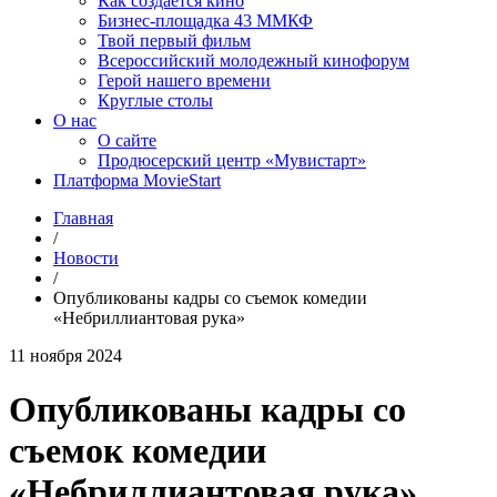
Как создаётся кино
Бизнес-площадка 43 ММКФ
Твой первый фильм
Всероссийский молодежный кинофорум
Герой нашего времени
Круглые столы
О нас
О сайте
Продюсерский центр «Мувистарт»
Платформа MovieStart
Главная
/
Новости
/
Опубликованы кадры со съемок комедии
«Небриллиантовая рука»
11 ноября 2024
Опубликованы кадры со
съемок комедии
«Небриллиантовая рука»