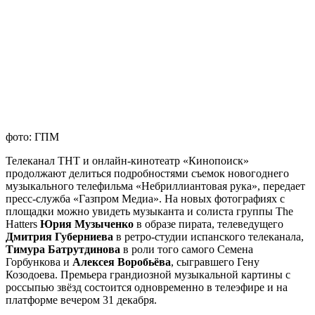
фото: ГПМ
Телеканал ТНТ и онлайн-кинотеатр «Кинопоиск»
продолжают делиться подробностями съемок новогоднего
музыкального телефильма «Небриллиантовая рука», передает
пресс-служба «Газпром Медиа». На новых фотографиях с
площадки можно увидеть музыканта и солиста группы The
Hatters
Юрия Музыченко
в образе пирата, телеведущего
Дмитрия
Губерниева
в ретро-студии испанского телеканала,
Тимура Батрутдинова
в роли того самого Семена
Горбункова и
Алексея Воробьёва
, сыгравшего Гену
Козодоева. Премьера грандиозной музыкальной картины с
россыпью звёзд состоится одновременно в телеэфире и на
платформе вечером 31 декабря.