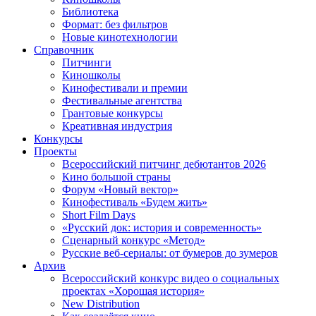
Библиотека
Формат: без фильтров
Новые кинотехнологии
Справочник
Питчинги
Киношколы
Кинофестивали и премии
Фестивальные агентства
Грантовые конкурсы
Креативная индустрия
Конкурсы
Проекты
Всероссийский питчинг дебютантов 2026
Кино большой страны
Форум «Новый вектор»
Кинофестиваль «Будем жить»
Short Film Days
«Русский док: история и современность»
Сценарный конкурс «Метод»
Русские веб-сериалы: от бумеров до зумеров
Архив
Всероссийский конкурс видео о социальных
проектах «Хорошая история»
New Distribution