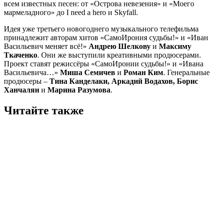
всем известных песен: от «Острова невезения» и «Моего
мармеладного» до I need a hero и Skyfall.
Идея уже третьего новогоднего музыкального телефильма
принадлежит авторам хитов «СамоИрония судьбы!» и «Иван
Васильевич меняет всё!»
Андрею Шелкову
и
Максиму
Ткаченко
. Они же выступили креативными продюсерами.
Проект ставят режиссёры «СамоИронии судьбы!» и «Ивана
Васильевича…»
Миша Семичев
и
Роман Ким
. Генеральные
продюсеры –
Тина Канделаки, Аркадий Водахов, Борис
Ханчалян
и
Марина Разумова
.
Читайте также