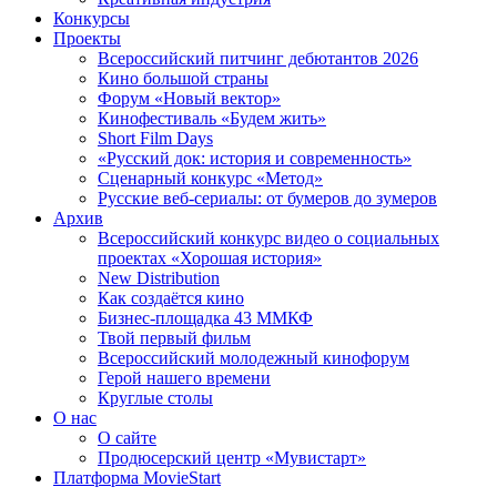
Конкурсы
Проекты
Всероссийский питчинг дебютантов 2026
Кино большой страны
Форум «Новый вектор»
Кинофестиваль «Будем жить»
Short Film Days
«Русский док: история и современность»
Сценарный конкурс «Метод»
Русские веб-сериалы: от бумеров до зумеров
Архив
Всероссийский конкурс видео о социальных
проектах «Хорошая история»
New Distribution
Как создаётся кино
Бизнес-площадка 43 ММКФ
Твой первый фильм
Всероссийский молодежный кинофорум
Герой нашего времени
Круглые столы
О нас
О сайте
Продюсерский центр «Мувистарт»
Платформа MovieStart