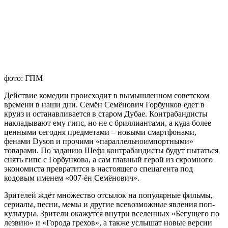
фото: ГПМ
Действие комедии происходит в вымышленном советском
времени в наши дни. Семён Семёнович Горбунков едет в
круиз и останавливается в старом Дубае. Контрабандисты
накладывают ему гипс, но не с бриллиантами, а куда более
ценными сегодня предметами – новыми смартфонами,
фенами Dyson и прочими «параллельноимпортными»
товарами. По заданию Шефа контрабандисты будут пытаться
снять гипс с Горбункова, а сам главный герой из скромного
экономиста превратится в настоящего спецагента под
кодовым именем «007-ён Семёнович».
Зрителей ждёт множество отсылок на популярные фильмы,
сериалы, песни, мемы и другие всевозможные явления поп-
культуры. Зрители окажутся внутри вселенных «Бегущего по
лезвию» и «Города грехов», а также услышат новые версии