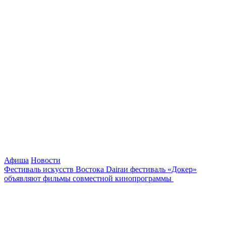
Афиша
Новости
Фестиваль искусств Востока Dairaи фестиваль «Докер»
объявляют фильмы совместной кинопрограммы