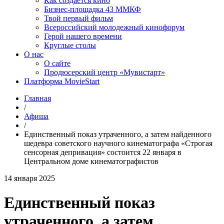
Как создаётся кино
Бизнес-площадка 43 ММКФ
Твой первый фильм
Всероссийский молодежный кинофорум
Герой нашего времени
Круглые столы
О нас
О сайте
Продюсерский центр «Мувистарт»
Платформа MovieStart
Главная
/
Афиша
/
Единственный показ утраченного, а затем найденного
шедевра советского научного кинематографа «Строгая
сенсорная депривация» состоится 22 января в
Центральном доме кинематографистов
14 января 2025
Единственный показ
утраченного, а затем