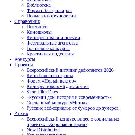
Библиотека
Формат: без фильтров
Новые кинотехнологии
Справочник
Питчинги
Киношколы
Кинофестивали и премии
Фестивальные агентства
Грантовые конкурсы
Креативная индустрия
Конкурсы
Проекты
Всероссийский питчинг дебютантов 2026
Кино большой страны
Форум «Новый вектор»
Кинофестиваль «Будем жить»
Short Film Days
«Русский док: история и современность»
Сценарный конкурс «Метод»
Русские веб-сериалы: от бумеров до зумеров
Архив
Всероссийский конкурс видео о социальных
проектах «Хорошая история»
New Distribution