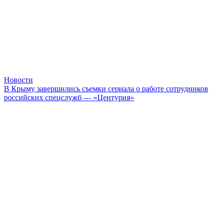
Новости
В Крыму завершились съемки сериала о работе сотрудников
российских спецслужб — «Центурия»