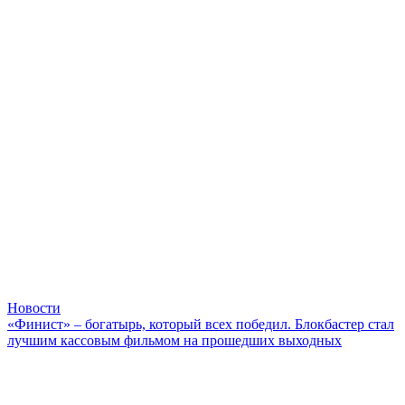
Новости
«Финист» – богатырь, который всех победил. Блокбастер стал
лучшим кассовым фильмом на прошедших выходных