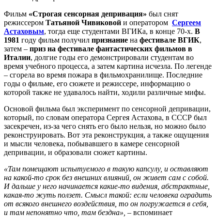
Фильм
«Строгая сенсорная депривация»
был снят
режиссером
Татьяной Чивиковой
и оператором
Сергеем
Астаховым
, тогда еще студентами ВГИКа, в конце 70-х.
В
1981
году фильм получил
признание
на
фестивале ВГИК
,
затем –
приз на фестивале фантастических фильмов в
Италии
, долгие годы его демонстрировали студентам во
время учебного процесса, а затем картина исчезла. По легенде
– сгорела во время пожара в фильмохранилище. Последние
годы о фильме, его сюжете и режиссере, информацию о
которой также не удавалось найти, ходили различные мифы.
Основой фильма был эксперимент по сенсорной депривации,
который, по словам оператора Сергея Астахова, в СССР был
засекречен, из-за чего снять его было нельзя, но можно было
реконструировать. Вот эта реконструкция, а также ощущения
и мысли человека, побывавшего в камере сенсорной
депривации, и образовали сюжет картины.
«Там помещают испытуемого в такую капсулу, и оставляют
на какой-то срок без внешних влияний, он живет сам с собой.
И дальше у него начинается какие-то видения, абстрактные,
какая-то жуть ползет. Смысл такой: если человека оградить
от всякого внешнего воздействия, то он погружается в себя,
и там непонятно что, там бездна»,
– вспоминает