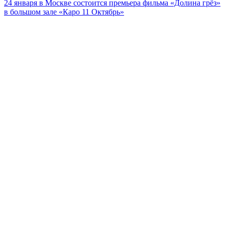
24 января в Москве состоится премьера фильма «Долина грёз»
в большом зале «Каро 11 Октябрь»