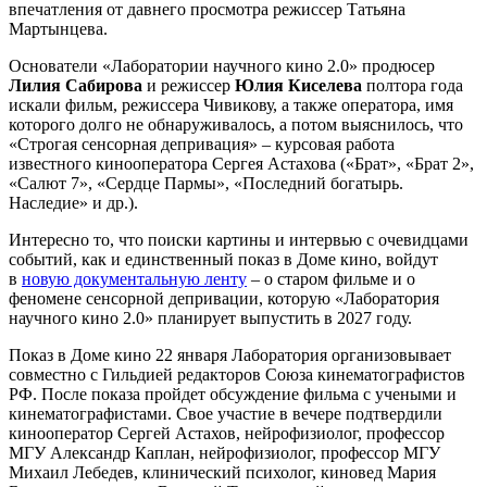
впечатления от давнего просмотра режиссер Татьяна
Мартынцева.
Основатели «Лаборатории научного кино 2.0» продюсер
Лилия Сабирова
и режиссер
Юлия Киселева
полтора года
искали фильм, режиссера Чивикову, а также оператора, имя
которого долго не обнаруживалось, а потом выяснилось, что
«Строгая сенсорная депривация» – курсовая работа
известного кинооператора Сергея Астахова («Брат», «Брат 2»,
«Салют 7», «Сердце Пармы», «Последний богатырь.
Наследие» и др.).
Интересно то, что поиски картины и интервью с очевидцами
событий, как и единственный показ в Доме кино, войдут
в
новую документальную ленту
– о старом фильме и о
феномене сенсорной депривации, которую «Лаборатория
научного кино 2.0» планирует выпустить в 2027 году.
Показ в Доме кино 22 января Лаборатория организовывает
совместно с Гильдией редакторов Союза кинематографистов
РФ. После показа пройдет обсуждение фильма с учеными и
кинематографистами. Свое участие в вечере подтвердили
кинооператор Сергей Астахов, нейрофизиолог, профессор
МГУ Александр Каплан, нейрофизиолог, профессор МГУ
Михаил Лебедев, клинический психолог, киновед Мария