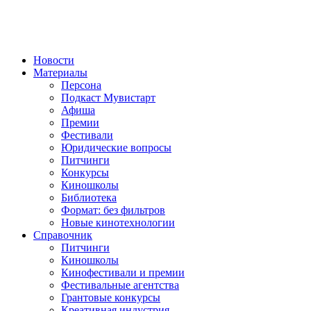
Новости
Материалы
Персона
Подкаст Мувистарт
Афиша
Премии
Фестивали
Юридические вопросы
Питчинги
Конкурсы
Киношколы
Библиотека
Формат: без фильтров
Новые кинотехнологии
Справочник
Питчинги
Киношколы
Кинофестивали и премии
Фестивальные агентства
Грантовые конкурсы
Креативная индустрия