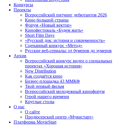
Конкурсы
Проекты
Всероссийский питчинг дебютантов 2026
Кино большой страны
Форум «Новый вектор»
Кинофестиваль «Будем жить»
Short Film Days
«Русский док: история и современность»
Сценарный конкурс «Метод»
Русские веб-сериалы: от бумеров до зумеров
Архив
Всероссийский конкурс видео о социальных
проектах «Хорошая история»
New Distribution
Как создаётся кино
Бизнес-площадка 43 ММКФ
Твой первый фильм
Всероссийский молодежный кинофорум
Герой нашего времени
Круглые столы
О нас
О сайте
Продюсерский центр «Мувистарт»
Платформа MovieStart