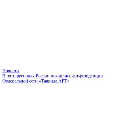
Новости
В пяти регионах России появились арт-резиденции
Федеральной сети «Таврида.АРТ»