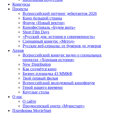
Конкурсы
Проекты
Всероссийский питчинг дебютантов 2026
Кино большой страны
Форум «Новый вектор»
Кинофестиваль «Будем жить»
Short Film Days
«Русский док: история и современность»
Сценарный конкурс «Метод»
Русские веб-сериалы: от бумеров до зумеров
Архив
Всероссийский конкурс видео о социальных
проектах «Хорошая история»
New Distribution
Как создаётся кино
Бизнес-площадка 43 ММКФ
Твой первый фильм
Всероссийский молодежный кинофорум
Герой нашего времени
Круглые столы
О нас
О сайте
Продюсерский центр «Мувистарт»
Платформа MovieStart