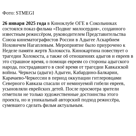
Фото: STMEGI
26 января 2025 года
в Киноклубе ОГЕ в Сокольниках
состоялся показ фильма «Подвиг милосердия», созданного
известным режиссёром, руководителем Представительства
Союза кинематографистов России в Адыгее Аскарбием
Ноховичем Нагаплевым. Мероприятие было приурочено к
Неделе памяти жертв Холокоста. Кинокартина повествует о
трагедии Холокоста, а также об отношениях адыгов и евреев в
это страшное время, о помощи евреям со стороны адыгского
народа, пострадавшего в своё время от трагедии Кавказской
войны. Черкесы (адыги) Адыгеи, Кабардино-Балкарии,
Карачаево-Черкессии в период оккупации гитлеровцами
Северного Кавказа спасали от неминуемой гибели евреев,
усыновляли еврейских детей. После просмотра зрители
отметили не только художественные достоинства этого
проекта, но и уникальный авторский подход режиссёра,
сумевшего сделать фильм актуальным.