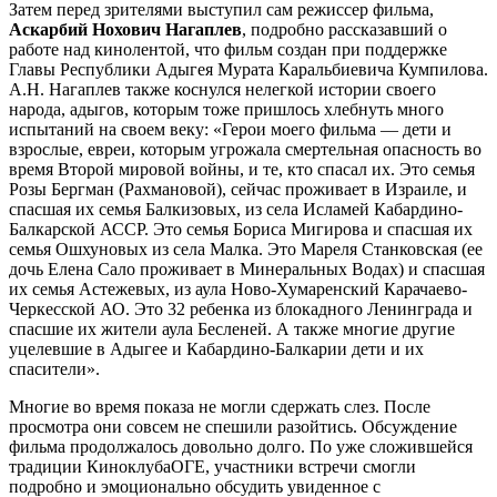
Затем перед зрителями выступил сам режиссер фильма,
Аскарбий Нохович Нагаплев
, подробно рассказавший о
работе над кинолентой, что фильм создан при поддержке
Главы Республики Адыгея Мурата Каральбиевича Кумпилова.
А.Н. Нагаплев также коснулся нелегкой истории своего
народа, адыгов, которым тоже пришлось хлебнуть много
испытаний на своем веку: «Герои моего фильма — дети и
взрослые, евреи, которым угрожала смертельная опасность во
время Второй мировой войны, и те, кто спасал их. Это семья
Розы Бергман (Рахмановой), сейчас проживает в Израиле, и
спасшая их семья Балкизовых, из села Исламей Кабардино-
Балкарской АССР. Это семья Бориса Мигирова и спасшая их
семья Ошхуновых из села Малка. Это Мареля Станковская (ее
дочь Елена Сало проживает в Минеральных Водах) и спасшая
их семья Астежевых, из аула Ново-Хумаренский Карачаево-
Черкесской АО. Это 32 ребенка из блокадного Ленинграда и
спасшие их жители аула Бесленей. А также многие другие
уцелевшие в Адыгее и Кабардино-Балкарии дети и их
спасители».
Многие во время показа не могли сдержать слез. После
просмотра они совсем не спешили разойтись. Обсуждение
фильма продолжалось довольно долго. По уже сложившейся
традиции КиноклубаОГЕ, участники встречи смогли
подробно и эмоционально обсудить увиденное с