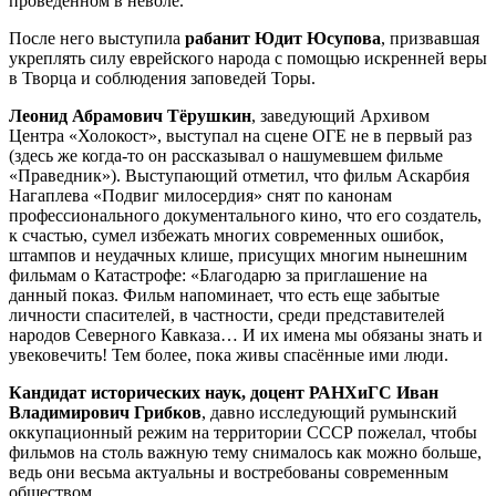
проведенном в неволе.
После него выступила
рабанит Юдит Юсупова
, призвавшая
укреплять силу еврейского народа с помощью искренней веры
в Творца и соблюдения заповедей Торы.
Леонид Абрамович Тёрушкин
, заведующий Архивом
Центра «Холокост», выступал на сцене ОГЕ не в первый раз
(здесь же когда-то он рассказывал о нашумевшем фильме
«Праведник»). Выступающий отметил, что фильм Аскарбия
Нагаплева «Подвиг милосердия» снят по канонам
профессионального документального кино, что его создатель,
к счастью, сумел избежать многих современных ошибок,
штампов и неудачных клише, присущих многим нынешним
фильмам о Катастрофе: «Благодарю за приглашение на
данный показ. Фильм напоминает, что есть еще забытые
личности спасителей, в частности, среди представителей
народов Северного Кавказа… И их имена мы обязаны знать и
увековечить! Тем более, пока живы спасённые ими люди.
Кандидат исторических наук, доцент РАНХиГС Иван
Владимирович Грибков
, давно исследующий румынский
оккупационный режим на территории СССР пожелал, чтобы
фильмов на столь важную тему снималось как можно больше,
ведь они весьма актуальны и востребованы современным
обществом.