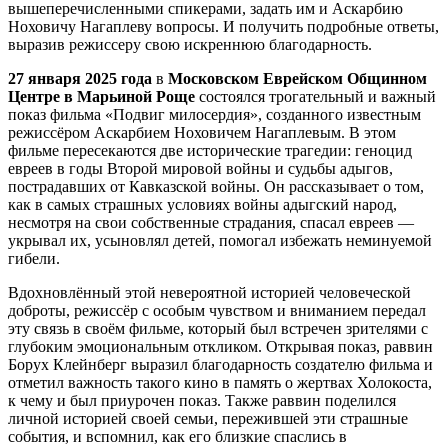
вышеперечисленными спикерами, задать им и Аскарбию
Ноховичу Нагаплеву вопросы. И получить подробные ответы,
выразив режиссеру свою искреннюю благодарность.
27 января 2025 года
в
Московском Еврейском Общинном
Центре в Марьиной Роще
состоялся трогательный и важный
показ фильма «Подвиг милосердия», созданного известным
режиссёром Аскарбием Ноховичем Нагаплевым. В этом
фильме пересекаются две исторические трагедии: геноцид
евреев в годы Второй мировой войны и судьбы адыгов,
пострадавших от Кавказской войны. Он рассказывает о том,
как в самых страшных условиях войны адыгский народ,
несмотря на свои собственные страдания, спасал евреев —
укрывал их, усыновлял детей, помогал избежать неминуемой
гибели.
Вдохновлённый этой невероятной историей человеческой
доброты, режиссёр с особым чувством и вниманием передал
эту связь в своём фильме, который был встречен зрителями с
глубоким эмоциональным откликом. Открывая показ, раввин
Борух Клейнберг выразил благодарность создателю фильма и
отметил важность такого кино в память о жертвах Холокоста,
к чему и был приурочен показ. Также раввин поделился
личной историей своей семьи, пережившей эти страшные
события, и вспомнил, как его близкие спаслись в