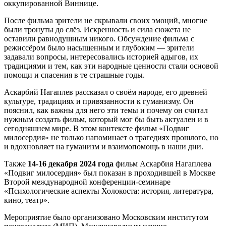
оккупированной Виннице.
После фильма зрители не скрывали своих эмоций, многие
были тронуты до слёз. Искренность и сила сюжета не
оставили равнодушным никого. Обсуждение фильма с
режиссёром было насыщенным и глубоким — зрители
задавали вопросы, интересовались историей адыгов, их
традициями и тем, как эти народные ценности стали основой
помощи и спасения в те страшные годы.
Аскарбий Нагаплев рассказал о своём народе, его древней
культуре, традициях и привязанности к гуманизму. Он
пояснил, как важны для него эти темы и почему он считал
нужным создать фильм, который мог бы быть актуален и в
сегодняшнем мире. В этом контексте фильм «Подвиг
милосердия» не только напоминает о трагедиях прошлого, но
и вдохновляет на гуманизм и взаимопомощь в наши дни.
Также
14-16 декабря 2024 года
фильм Аскарбия Нагаплева
«Подвиг милосердия» был показан в проходившей в Москве
Второй международной конференции-семинаре
«Психологические аспекты Холокоста: история, литература,
кино, театр».
Мероприятие было организовано Московским институтом