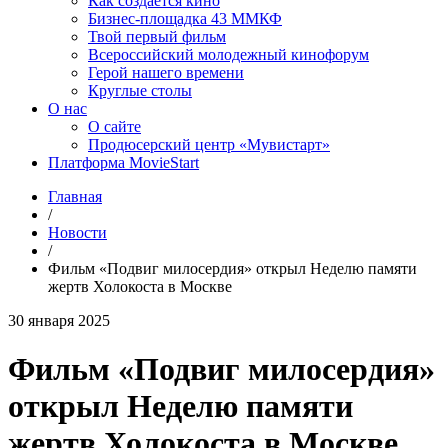
Как создаётся кино
Бизнес-площадка 43 ММКФ
Твой первый фильм
Всероссийский молодежный кинофорум
Герой нашего времени
Круглые столы
О нас
О сайте
Продюсерский центр «Мувистарт»
Платформа MovieStart
Главная
/
Новости
/
Фильм «Подвиг милосердия» открыл Неделю памяти
жертв Холокоста в Москве
30 января 2025
Фильм «Подвиг милосердия»
открыл Неделю памяти
жертв Холокоста в Москве