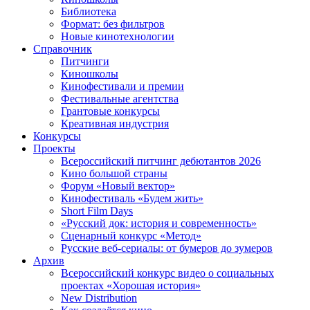
Библиотека
Формат: без фильтров
Новые кинотехнологии
Справочник
Питчинги
Киношколы
Кинофестивали и премии
Фестивальные агентства
Грантовые конкурсы
Креативная индустрия
Конкурсы
Проекты
Всероссийский питчинг дебютантов 2026
Кино большой страны
Форум «Новый вектор»
Кинофестиваль «Будем жить»
Short Film Days
«Русский док: история и современность»
Сценарный конкурс «Метод»
Русские веб-сериалы: от бумеров до зумеров
Архив
Всероссийский конкурс видео о социальных
проектах «Хорошая история»
New Distribution