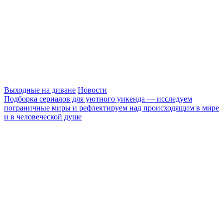
Выходные на диване
Новости
Подборка сериалов для уютного уикенда — исследуем
пограничные миры и рефлектируем над происходящим в мире
и в человеческой душе