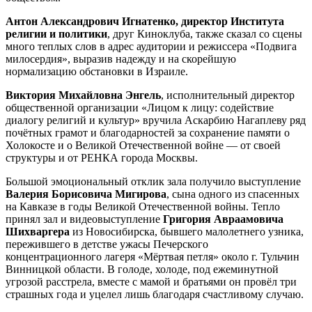
Антон Александрович Игнатенко, директор Института
религии и политики
, друг Киноклуба, также сказал со сцены
много теплых слов в адрес аудитории и режиссера «Подвига
милосердия», выразив надежду и на скорейшую
нормализацию обстановки в Израиле.
Виктория Михайловна Энгель
, исполнительный директор
общественной организации «Лицом к лицу: содействие
диалогу религий и культур» вручила Аскарбию Нагаплеву ряд
почётных грамот и благодарностей за сохранение памяти о
Холокосте и о Великой Отечественной войне — от своей
структуры и от РЕНКА города Москвы.
Большой эмоциональный отклик зала получило выступление
Валерия Борисовича Мигирова
, сына одного из спасенных
на Кавказе в годы Великой Отечественной войны. Тепло
принял зал и видеовыступление
Григория Авраамовича
Шихваргера
из Новосибирска, бывшего малолетнего узника,
пережившего в детстве ужасы Печерского
концентрационного лагеря «Мёртвая петля» около г. Тульчин
Винницкой области. В голоде, холоде, под ежеминутной
угрозой расстрела, вместе с мамой и братьями он провёл три
страшных года и уцелел лишь благодаря счастливому случаю.