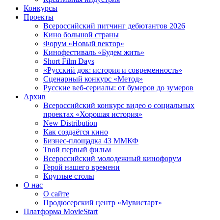
Конкурсы
Проекты
Всероссийский питчинг дебютантов 2026
Кино большой страны
Форум «Новый вектор»
Кинофестиваль «Будем жить»
Short Film Days
«Русский док: история и современность»
Сценарный конкурс «Метод»
Русские веб-сериалы: от бумеров до зумеров
Архив
Всероссийский конкурс видео о социальных
проектах «Хорошая история»
New Distribution
Как создаётся кино
Бизнес-площадка 43 ММКФ
Твой первый фильм
Всероссийский молодежный кинофорум
Герой нашего времени
Круглые столы
О нас
О сайте
Продюсерский центр «Мувистарт»
Платформа MovieStart