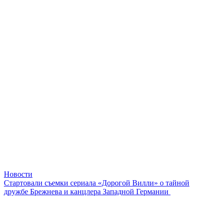
Новости
Стартовали съемки сериала «Дорогой Вилли» о тайной
дружбе Брежнева и канцлера Западной Германии