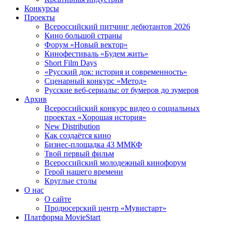
Конкурсы
Проекты
Всероссийский питчинг дебютантов 2026
Кино большой страны
Форум «Новый вектор»
Кинофестиваль «Будем жить»
Short Film Days
«Русский док: история и современность»
Сценарный конкурс «Метод»
Русские веб-сериалы: от бумеров до зумеров
Архив
Всероссийский конкурс видео о социальных
проектах «Хорошая история»
New Distribution
Как создаётся кино
Бизнес-площадка 43 ММКФ
Твой первый фильм
Всероссийский молодежный кинофорум
Герой нашего времени
Круглые столы
О нас
О сайте
Продюсерский центр «Мувистарт»
Платформа MovieStart