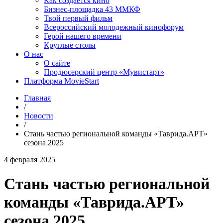
Как создаётся кино
Бизнес-площадка 43 ММКФ
Твой первый фильм
Всероссийский молодежный кинофорум
Герой нашего времени
Круглые столы
О нас
О сайте
Продюсерский центр «Мувистарт»
Платформа MovieStart
Главная
/
Новости
/
Cтань частью региональной команды «Таврида.АРТ»
сезона 2025
4 февраля 2025
Cтань частью региональной
команды «Таврида.АРТ»
сезона 2025