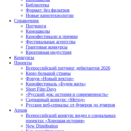
Библиотека
Формат: без фильтров
Новые кинотехнологии
Справочник
Питчинги
Киношколы
Кинофестивали и премии
Фестивальные агентства
Грантовые конкурсы
Креативная индустрия
Конкурсы
Проекты
Всероссийский питчинг дебютантов 2026
Кино большой страны
Форум «Новый вектор»
Кинофестиваль «Будем жить»
Short Film Days
«Русский док: история и современность»
Сценарный конкурс «Метод»
Русские веб-сериалы: от бумеров до зумеров
Архив
Всероссийский конкурс видео о социальных
проектах «Хорошая история»
New Distribution