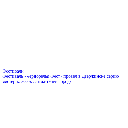
Фестивали
Фестиваль «Черноречья Фест» провел в Дзержинске серию
мастер-классов для жителей города