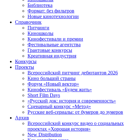
Библиотека
Формат: без фильтров
Новые кинотехнологии
Справочник
Питчинги
Киношколы
Кинофестивали и премии
Фестивальные агентства
Грантовые конкурсы
Креативная индустрия
Конкурсы
Проекты
Всероссийский питчинг дебютантов 2026
Кино большой страны
Форум «Новый вектор»
Кинофестиваль «Будем жить»
Short Film Days
«Русский док: история и современность»
Сценарный конкурс «Метод»
Русские веб-сериалы: от бумеров до зумеров
Архив
Всероссийский конкурс видео о социальных
проектах «Хорошая история»
New Distribution