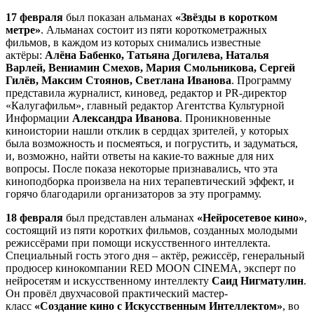
17 февраля
был показан альманах
«Звёзды в коротком
метре»
. Альманах состоит из пяти короткометражных
фильмов, в каждом из которых снимались известные
актёры:
Алёна Бабенко, Татьяна Догилева, Наталья
Варлей, Вениамин Смехов, Мария Смольникова, Сергей
Гилёв, Максим Стоянов, Светлана Иванова
. Программу
представила журналист, киновед, редактор и PR-директор
«Калугафильм», главный редактор Агентства Культурной
Информации
Александра Иванова
. Проникновенные
киноистории нашли отклик в сердцах зрителей, у которых
была возможность и посмеяться, и погрустить, и задуматься,
и, возможно, найти ответы на какие-то важные для них
вопросы. После показа некоторые признавались, что эта
киноподборка произвела на них терапевтический эффект, и
горячо благодарили организаторов за эту программу.
18 февраля
был представлен альманах
«Нейросетевое кино»
,
состоящий из пяти коротких фильмов, созданных молодыми
режиссёрами при помощи искусственного интеллекта.
Специальный гость этого дня – актёр, режиссёр, генеральный
продюсер кинокомпании RED MOON CINEMA, эксперт по
нейросетям и искусственному интеллекту
Саид Нигматулин
.
Он провёл двухчасовой практический мастер-
класс
«Создание кино с Искусственным Интеллектом»
, во