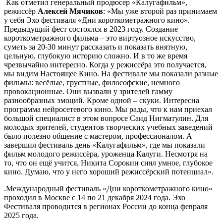
Как отметил генеральный продюсер «Калугафильм»,
режиссёр
Алексей Мячиков
: «Мы уже второй раз принимаем
у себя Эхо фестиваля «Дни короткометражного кино».
Предыдущий фест состоялся в 2023 году. Создание
короткометражного фильма – это виртуозное искусство,
суметь за 20-30 минут рассказать и показать внятную,
цельную, глубокую историю сложно. И в то же время
чрезвычайно интересно. Когда у режиссёра это получается,
мы видим Настоящее Кино. На фестивале мы показали разные
фильмы: весёлые, грустные, философские, немного
провокационные. Они вызвали у зрителей гамму
разнообразных эмоций. Кроме одной – скуки. Интересна
программа нейросетевого кино. Мы рады, что к нам приехал
большой специалист в этом вопросе Саид Нигматулин. Для
молодых зрителей, студентов творческих учебных заведений
было полезно общение с мастером, профессионалом. А
завершил фестиваль день «Калугафильм», где мы показали
фильм молодого режиссёра, уроженца Калуги. Несмотря на
то, что он ещё учится, Никита Сорокин снял умное, глубокое
кино. Думаю, что у него хороший режиссёрский потенциал».
.Международный фестиваль «Дни короткометражного кино»
проходил в Москве с 14 по 21 декабря 2024 года. Эхо
Фестиваля проводится в регионах России до конца февраля
2025 года.