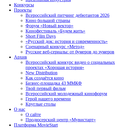
Конкурсы
Проекты
Всероссийский питчинг дебютантов 2026
Кино большой страны
Форум «Новый вектор»
Кинофестиваль «Будем жить»
Short Film Days
«Русский док: история и современность»
Сценарный конкурс «Метод»
Русские веб-сериалы: от бумеров до зумеров
Архив
Всероссийский конкурс видео о социальных
проектах «Хорошая история»
New Distribution
Как создаётся кино
Бизнес-площадка 43 ММКФ
Твой первый фильм
Всероссийский молодежный кинофорум
Герой нашего времени
Круглые столы
О нас
О сайте
Продюсерский центр «Мувистарт»
Платформа MovieStart