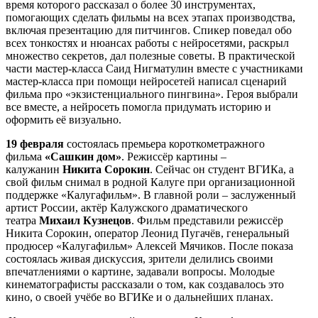
время которого рассказал о более 30 инструментах,
помогающих сделать фильмы на всех этапах производства,
включая презентацию для питчингов. Спикер поведал обо
всех тонкостях и нюансах работы с нейросетями, раскрыл
множество секретов, дал полезные советы. В практической
части мастер-класса Саид Нигматулин вместе с участниками
мастер-класса при помощи нейросетей написал сценарий
фильма про «экзистенциального пингвина». Героя выбрали
все вместе, а нейросеть помогла придумать историю и
оформить её визуально.
19 февраля
состоялась премьера короткометражного
фильма
«Сашкин дом»
. Режиссёр картины –
калужанин
Никита Сорокин
. Сейчас он студент ВГИКа, а
свой фильм снимал в родной Калуге при организационной
поддержке «Калугафильм». В главной роли – заслуженный
артист России, актёр Калужского драматического
театра
Михаил Кузнецов
. Фильм представили режиссёр
Никита Сорокин, оператор Леонид Пугачёв, генеральный
продюсер «Калугафильм» Алексей Мячиков. После показа
состоялась живая дискуссия, зрители делились своими
впечатлениями о картине, задавали вопросы. Молодые
кинематографисты рассказали о том, как создавалось это
кино, о своей учёбе во ВГИКе и о дальнейших планах.