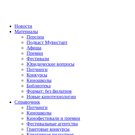
Новости
Материалы
Персона
Подкаст Мувистарт
Афиша
Премии
Фестивали
Юридические вопросы
Питчинги
Конкурсы
Киношколы
Библиотека
Формат: без фильтров
Новые кинотехнологии
Справочник
Питчинги
Киношколы
Кинофестивали и премии
Фестивальные агентства
Грантовые конкурсы
Креативная индустрия