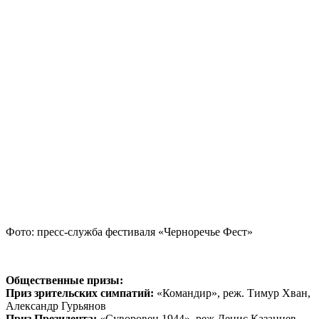
Фото: пресс-служба фестиваля «Черноречье Фест»
Общественные призы:
Приз зрительских симпатий:
«Командир», реж. Тимур Хван,
Александр Гурьянов
Приз Президента:
«Суворовец 1944», реж.Денис Казанцев