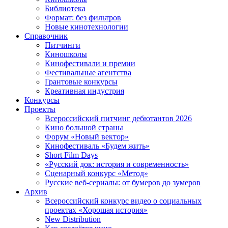
Библиотека
Формат: без фильтров
Новые кинотехнологии
Справочник
Питчинги
Киношколы
Кинофестивали и премии
Фестивальные агентства
Грантовые конкурсы
Креативная индустрия
Конкурсы
Проекты
Всероссийский питчинг дебютантов 2026
Кино большой страны
Форум «Новый вектор»
Кинофестиваль «Будем жить»
Short Film Days
«Русский док: история и современность»
Сценарный конкурс «Метод»
Русские веб-сериалы: от бумеров до зумеров
Архив
Всероссийский конкурс видео о социальных
проектах «Хорошая история»
New Distribution