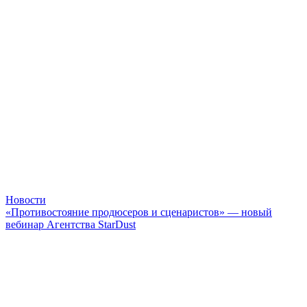
Новости
«Противостояние продюсеров и сценаристов» — новый
вебинар Агентства StarDust