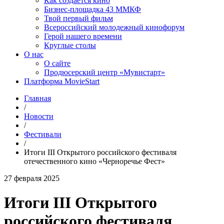
Как создаётся кино
Бизнес-площадка 43 ММКФ
Твой первый фильм
Всероссийский молодежный кинофорум
Герой нашего времени
Круглые столы
О нас
О сайте
Продюсерский центр «Мувистарт»
Платформа MovieStart
Главная
/
Новости
/
Фестивали
/
Итоги III Открытого российского фестиваля
отечественного кино «Черноречье Фест»
27 февраля 2025
Итоги III Открытого
российского фестиваля