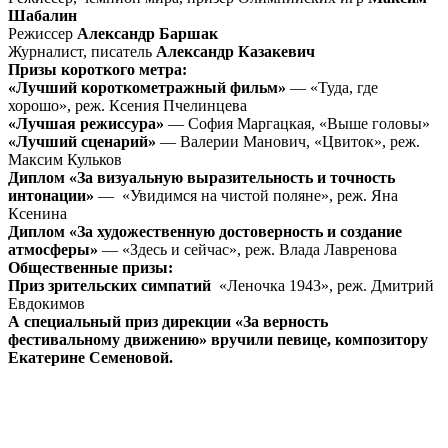
Шабалин
Режиссер
Александр Баршак
Журналист, писатель
Александр Казакевич
Призы короткого метра:
«Лучший короткометражный фильм»
— «Туда, где
хорошо», реж. Ксения Пчелинцева
«Лучшая режиссура»
— София Маргацкая, «Выше головы»
«Лучший сценарий»
— Валерии Манович, «Цвиток», реж.
Максим Кульков
Диплом «За визуальную выразительность и точность
интонации»
— «Увидимся на чистой поляне», реж. Яна
Ксенина
Диплом «За художественную достоверность и создание
атмосферы»
— «Здесь и сейчас», реж. Влада Лавренова
Общественные призы:
Приз зрительских симпатий
«Леночка 1943», реж. Дмитрий
Евдокимов
А специальный приз дирекции «За верность
фестивальному движению» вручили певице, композитору
Екатерине Семеновой.