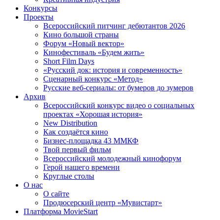
Конкурсы
Проекты
Всероссийский питчинг дебютантов 2026
Кино большой страны
Форум «Новый вектор»
Кинофестиваль «Будем жить»
Short Film Days
«Русский док: история и современность»
Сценарный конкурс «Метод»
Русские веб-сериалы: от бумеров до зумеров
Архив
Всероссийский конкурс видео о социальных
проектах «Хорошая история»
New Distribution
Как создаётся кино
Бизнес-площадка 43 ММКФ
Твой первый фильм
Всероссийский молодежный кинофорум
Герой нашего времени
Круглые столы
О нас
О сайте
Продюсерский центр «Мувистарт»
Платформа MovieStart