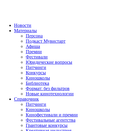
Новости
Материалы
Персона
Подкаст Мувистарт
Афиша
Премии
Фестивали
Юридические вопросы
Питчинги
Конкурсы
Киношколы
Библиотека
Формат: без фильтров
Новые кинотехнологии
Справочник
Питчинги
Киношколы
Кинофестивали и премии
Фестивальные агентства
Грантовые конкурсы
Креативная индустрия