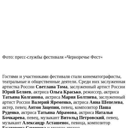
Фото: пресс-службы фестиваля «Черноречье Фест»
Гостями и участниками фестиваля стали кинематографисты,
театральные и общественные деятели. Среди них заслуженная
артистка России
Светлана Тома
, заслуженный артист России
Юрий Беляев
, актриса
Ольга Красько
, режиссер, актриса
Татьяна Колганова
, актриса
Мария Болтнева
, заслуженный
артист России
Валерий Яременко,
актриса
Анна Шепелева
,
актер, певец
Антон Зацепин,
певец, композитор
Паша
Руденко
, актриса
Татьяна Абрамова
, актриса
Наталья
Бочкарева
, певец, музыкант
Витольд Петровский
, певец,
музыкант
Александр Асташено
к, певица, композитор
Екатерина Семенова
и многие другие.