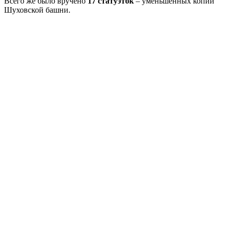
Всего же было вручено
17 статуэток
– уменьшенных копий
Шуховской башни.