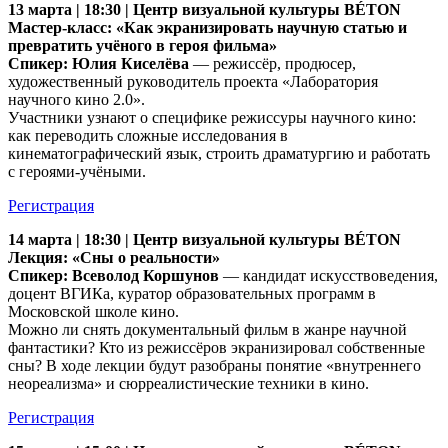
13 марта | 18:30 | Центр визуальной культуры BÉTON
Мастер-класс: «Как экранизировать научную статью и
превратить учёного в героя фильма»
Спикер:
Юлия Киселёва
— режиссёр, продюсер,
художественный руководитель проекта «Лаборатория
научного кино 2.0».
Участники узнают о специфике режиссуры научного кино:
как переводить сложные исследования в
кинематографический язык, строить драматургию и работать
с героями-учёными.
Регистрация
14 марта | 18:30 | Центр визуальной культуры BÉTON
Лекция: «Сны о реальности»
Спикер: Всеволод Коршунов
— кандидат искусствоведения,
доцент ВГИКа, куратор образовательных программ в
Московской школе кино.
Можно ли снять документальный фильм в жанре научной
фантастики? Кто из режиссёров экранизировал собственные
сны? В ходе лекции будут разобраны понятие «внутреннего
неореализма» и сюрреалистические техники в кино.
Регистрация