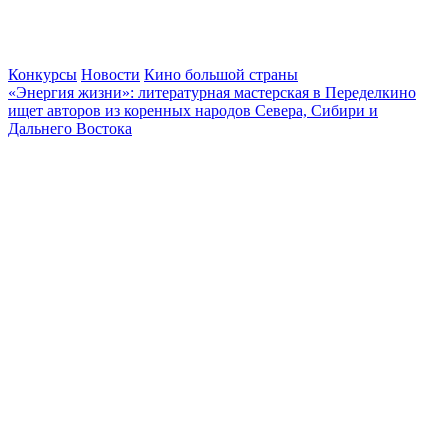
Конкурсы
Новости
Кино большой страны
«Энергия жизни»: литературная мастерская в Переделкино
ищет авторов из коренных народов Севера, Сибири и
Дальнего Востока