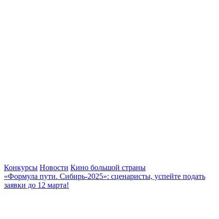
Конкурсы
Новости
Кино большой страны
«Формула пути. Сибирь-2025»: сценаристы, успейте подать
заявки до 12 марта!