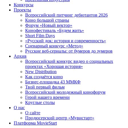
Конкурсы
Проекты
Всероссийский питчинг дебютантов 2026
Кино большой страны
Форум «Новый вектор»
Кинофестиваль «Будем жить»
Short Film Days
«Русский док: история и современность»
Сценарный конкурс «Метод»
Русские веб-сериалы: от бумеров до зумеров
Архив
Всероссийский конкурс видео о социальных
проектах «Хорошая история»
New Distribution
Как создаётся кино
Бизнес-площадка 43 ММКФ
Твой первый фильм
Всероссийский молодежный кинофорум
Герой нашего времени
Круглые столы
О нас
О сайте
Продюсерский центр «Мувистарт»
Платформа MovieStart