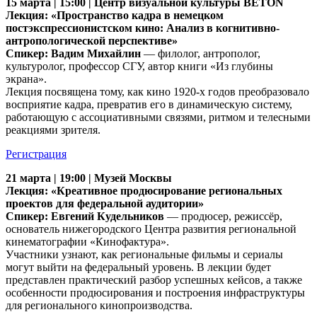
15 марта | 15:00 | Центр визуальной культуры BÉTON
Лекция: «Пространство кадра в немецком
постэкспрессионистском кино: Анализ в когнитивно-
антропологической перспективе»
Спикер: Вадим Михайлин
— филолог, антрополог,
культуролог, профессор СГУ, автор книги «Из глубины
экрана».
Лекция посвящена тому, как кино 1920-х годов преобразовало
восприятие кадра, превратив его в динамическую систему,
работающую с ассоциативными связями, ритмом и телесными
реакциями зрителя.
Регистрация
21 марта | 19:00 | Музей Москвы
Лекция: «Креативное продюсирование региональных
проектов для федеральной аудитории»
Спикер: Евгений Кудельников
— продюсер, режиссёр,
основатель нижегородского Центра развития региональной
кинематографии «Кинофактура».
Участники узнают, как региональные фильмы и сериалы
могут выйти на федеральный уровень. В лекции будет
представлен практический разбор успешных кейсов, а также
особенности продюсирования и построения инфраструктуры
для регионального кинопроизводства.