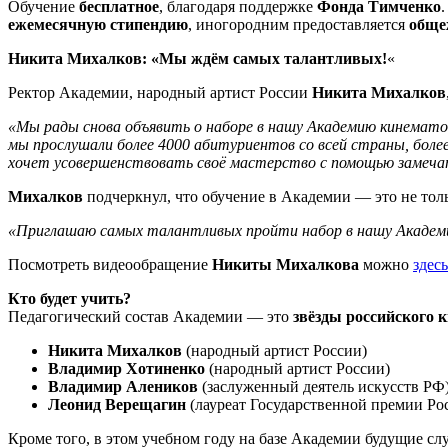
Обучение
бесплатное
, благодаря поддержке
Фонда Тимченко
ежемесячную стипендию
, иногородним предоставляется
обще
Никита Михалков: «Мы ждём самых талантливых!
«
Ректор Академии, народный артист России
Никита Михалков
«Мы рады снова объявить о наборе в нашу Академию кинематог
мы прослушали более 4000 абитуриентов со всей страны, бол
хочет усовершенствовать своё мастерство с помощью замечат
Михалков
подчеркнул, что обучение в Академии — это не тол
«Приглашаю самых талантливых пройти набор в нашу Академи
Посмотреть видеообращение
Никиты Михалкова
можно
здесь
Кто будет учить?
Педагогический состав Академии — это
звёзды российского к
Никита Михалков
(народный артист России)
Владимир Хотиненко
(народный артист России)
Владимир Алеников
(заслуженный деятель искусств РФ
Леонид Верещагин
(лауреат Государственной премии Ро
Кроме того, в этом учебном году на базе Академии будущие сл