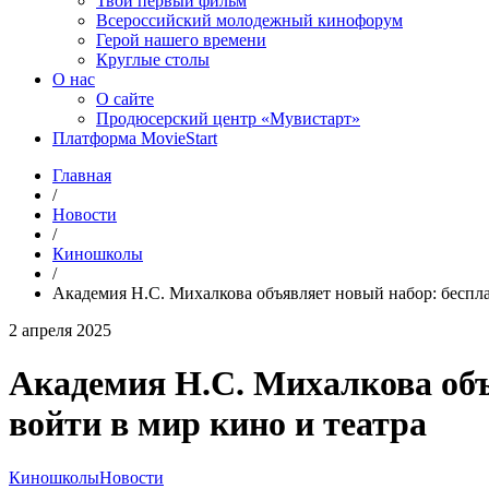
Твой первый фильм
Всероссийский молодежный кинофорум
Герой нашего времени
Круглые столы
О нас
О сайте
Продюсерский центр «Мувистарт»
Платформа MovieStart
Главная
/
Новости
/
Киношколы
/
Академия Н.С. Михалкова объявляет новый набор: беспла
2 апреля 2025
Академия Н.С. Михалкова объ
войти в мир кино и театра
Киношколы
Новости