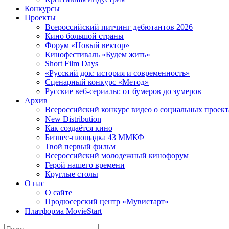
Конкурсы
Проекты
Всероссийский питчинг дебютантов 2026
Кино большой страны
Форум «Новый вектор»
Кинофестиваль «Будем жить»
Short Film Days
«Русский док: история и современность»
Сценарный конкурс «Метод»
Русские веб-сериалы: от бумеров до зумеров
Архив
Всероссийский конкурс видео о социальных проек
New Distribution
Как создаётся кино
Бизнес-площадка 43 ММКФ
Твой первый фильм
Всероссийский молодежный кинофорум
Герой нашего времени
Круглые столы
О нас
О сайте
Продюсерский центр «Мувистарт»
Платформа MovieStart