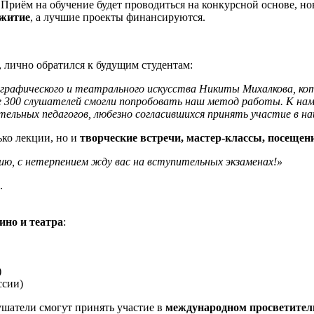
. Приём на обучение будет проводиться на конкурсной основе, н
житие
, а лучшие проекты финансируются.
, лично обратился к будущим студентам:
рафического и театрального искусства Никиты Михалкова, кото
ее 300 слушателей смогли попробовать наш метод работы. К н
ельных педагогов, любезно согласившихся принять участие в н
ько лекции, но и
творческие встречи, мастер-классы, посещен
ю, с нетерпением жду вас на вступительных экзаменах!»
.
ино и театра
:
)
ссии)
ушатели смогут принять участие в
международном просветител