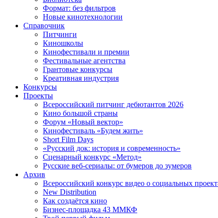
Формат: без фильтров
Новые кинотехнологии
Справочник
Питчинги
Киношколы
Кинофестивали и премии
Фестивальные агентства
Грантовые конкурсы
Креативная индустрия
Конкурсы
Проекты
Всероссийский питчинг дебютантов 2026
Кино большой страны
Форум «Новый вектор»
Кинофестиваль «Будем жить»
Short Film Days
«Русский док: история и современность»
Сценарный конкурс «Метод»
Русские веб-сериалы: от бумеров до зумеров
Архив
Всероссийский конкурс видео о социальных проек
New Distribution
Как создаётся кино
Бизнес-площадка 43 ММКФ