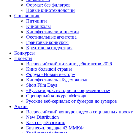
Формат: без фильтров
Новые кинотехнологии
Справочник
Питчинги
Киношколы
Кинофестивали и премии
Фестивальные агентства
Грантовые конкурсы
Креативная индустрия
Конкурсы
Проекты
Всероссийский питчинг дебютантов 2026
Кино большой страны
Форум «Новый вектор»
Кинофестиваль «Будем жить»
Short Film Days
«Русский док: история и современность»
Сценарный конкурс «Метод»
Русские веб-сериалы: от бумеров до зумеров
Архив
Всероссийский конкурс видео о социальных проек
New Distribution
Как создаётся кино
Бизнес-площадка 43 ММКФ