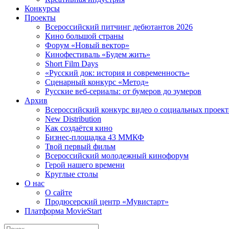
Конкурсы
Проекты
Всероссийский питчинг дебютантов 2026
Кино большой страны
Форум «Новый вектор»
Кинофестиваль «Будем жить»
Short Film Days
«Русский док: история и современность»
Сценарный конкурс «Метод»
Русские веб-сериалы: от бумеров до зумеров
Архив
Всероссийский конкурс видео о социальных проек
New Distribution
Как создаётся кино
Бизнес-площадка 43 ММКФ
Твой первый фильм
Всероссийский молодежный кинофорум
Герой нашего времени
Круглые столы
О нас
О сайте
Продюсерский центр «Мувистарт»
Платформа MovieStart