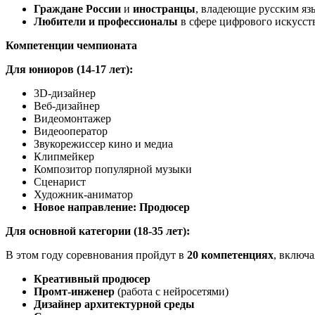
Граждане России
и
иностранцы
, владеющие русским яз
Любители и профессионалы
в сфере цифрового искусств
Компетенции чемпионата
Для юниоров (14-17 лет):
3D-дизайнер
Веб-дизайнер
Видеомонтажер
Видеооператор
Звукорежиссер кино и медиа
Клипмейкер
Композитор популярной музыки
Сценарист
Художник-аниматор
Новое направление: Продюсер
Для основной категории (18-35 лет):
В этом году соревнования пройдут в
20 компетенциях
, включ
Креативный продюсер
Промт-инженер
(работа с нейросетями)
Дизайнер архитектурной среды