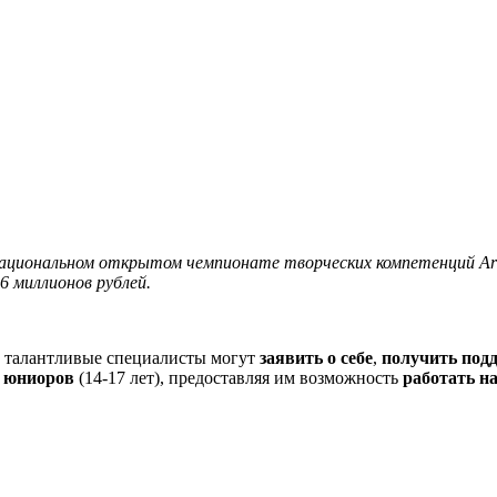
 Национальном открытом чемпионате творческих компетенций Art
6 миллионов рублей.
де талантливые специалисты могут
заявить о себе
,
получить под
и
юниоров
(14-17 лет), предоставляя им возможность
работать н