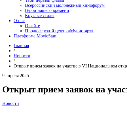
Твой первый фильм
Всероссийский молодежный кинофорум
Герой нашего времени
Круглые столы
О нас
О сайте
Продюсерский центр «Мувистарт»
Платформа MovieStart
Главная
/
Новости
/
Открыт прием заявок на участие в VI Национальном откр
9 апреля 2025
Открыт прием заявок на учас
Новости