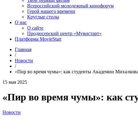
Твой первый фильм
Всероссийский молодежный кинофорум
Герой нашего времени
Круглые столы
О нас
О сайте
Продюсерский центр «Мувистарт»
Платформа MovieStart
Главная
/
Новости
/
«Пир во время чумы»: как студенты Академии Михалков
15 мая 2025
«Пир во время чумы»: как с
Новости