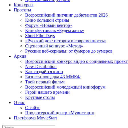
Конкурсы
Проекты
Всероссийский питчинг дебютантов 2026
Кино большой страны
Форум «Новый вектор»
Кинофестиваль «Будем жить»
Short Film Days
«Русский док: история и современность»
Сценарный конкурс «Метод»
Русские веб-сериалы: от бумеров до зумеров
Архив
Всероссийский конкурс видео о социальных проек
New Distribution
Как создаётся кино
Бизнес-площадка 43 ММКФ
Твой первый фильм
Всероссийский молодежный кинофорум
Герой нашего времени
Круглые столы
О нас
О сайте
Продюсерский центр «Мувистарт»
Платформа MovieStart