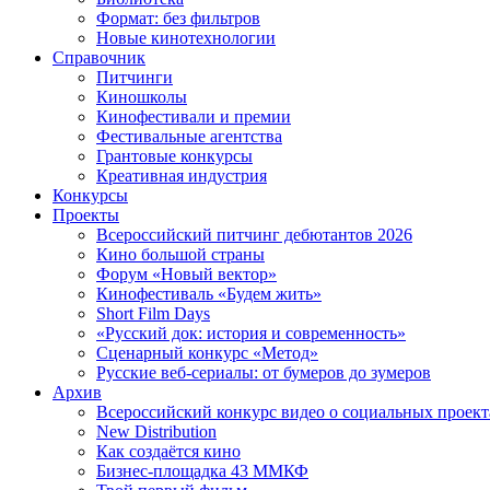
Формат: без фильтров
Новые кинотехнологии
Справочник
Питчинги
Киношколы
Кинофестивали и премии
Фестивальные агентства
Грантовые конкурсы
Креативная индустрия
Конкурсы
Проекты
Всероссийский питчинг дебютантов 2026
Кино большой страны
Форум «Новый вектор»
Кинофестиваль «Будем жить»
Short Film Days
«Русский док: история и современность»
Сценарный конкурс «Метод»
Русские веб-сериалы: от бумеров до зумеров
Архив
Всероссийский конкурс видео о социальных проек
New Distribution
Как создаётся кино
Бизнес-площадка 43 ММКФ