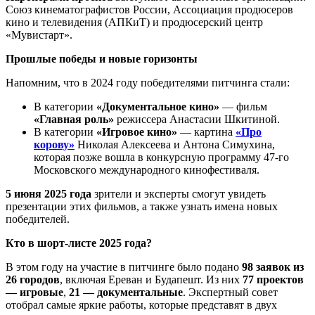
Союз кинематографистов России, Ассоциация продюсеров
кино и телевидения (АПКиТ) и продюсерский центр
«Мувистарт».
Прошлые победы и новые горизонты
Напомним, что в 2024 году победителями питчинга стали:
В категории
«Документальное кино»
— фильм
«Главная роль»
режиссера Анастасии Шкитиной.
В категории
«Игровое кино»
— картина
«Про
корову»
Николая Алексеева и Антона Симухина,
которая позже вошла в конкурсную программу 47-го
Московского международного кинофестиваля.
5 июня 2025 года
зрители и эксперты смогут увидеть
презентации этих фильмов, а также узнать имена новых
победителей.
Кто в шорт-листе 2025 года?
В этом году на участие в питчинге было подано
98 заявок из
26 городов
, включая Ереван и Будапешт. Из них
77 проектов
— игровые
,
21 — документальные
. Экспертный совет
отобрал самые яркие работы, которые представят в двух