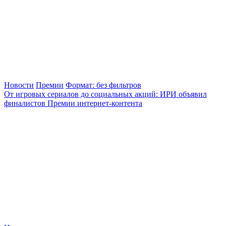
Новости
Премии
Формат: без фильтров
От игровых сериалов до социальных акций: ИРИ объявил
финалистов Премии интернет-контента