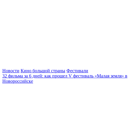
Новости
Кино большой страны
Фестивали
32 фильма за 6 дней: как прошел V фестиваль «Малая земля» в
Новороссийске