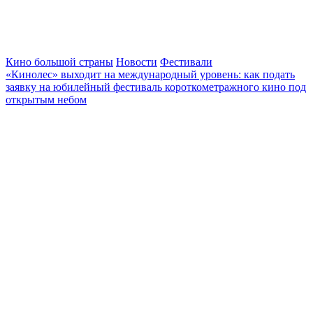
Кино большой страны
Новости
Фестивали
«Кинолес» выходит на международный уровень: как подать
заявку на юбилейный фестиваль короткометражного кино под
открытым небом