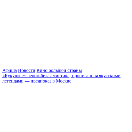
Афиша
Новости
Кино большой страны
«Кукушка»: черно-белая мистика, пронизанная якутскими
легендами — предпоказ в Москве