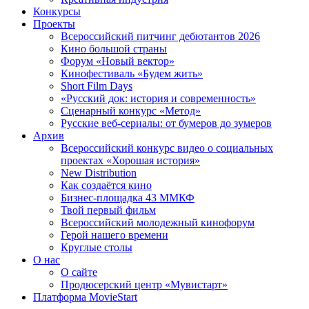
Конкурсы
Проекты
Всероссийский питчинг дебютантов 2026
Кино большой страны
Форум «Новый вектор»
Кинофестиваль «Будем жить»
Short Film Days
«Русский док: история и современность»
Сценарный конкурс «Метод»
Русские веб-сериалы: от бумеров до зумеров
Архив
Всероссийский конкурс видео о социальных
проектах «Хорошая история»
New Distribution
Как создаётся кино
Бизнес-площадка 43 ММКФ
Твой первый фильм
Всероссийский молодежный кинофорум
Герой нашего времени
Круглые столы
О нас
О сайте
Продюсерский центр «Мувистарт»
Платформа MovieStart