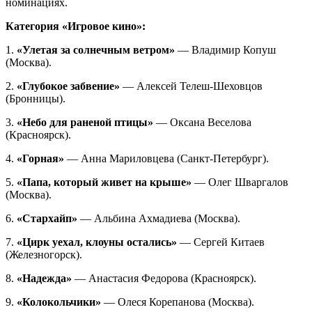
номинациях.
Категория «Игровое кино»:
1.
«Улетая за солнечным ветром»
— Владимир Копуш
(Москва).
2.
«Глубокое забвение»
— Алексей Телеш-Шеховцов
(Бронницы).
3.
«Небо для раненой птицы»
— Оксана Веселова
(Красноярск).
4.
«Горная»
— Анна Мариловцева (Санкт-Петербург).
5.
«Папа, который живет на крыше»
— Олег Шваргалов
(Москва).
6.
«Стархайп»
— Альбина Ахмадиева (Москва).
7.
«Цирк уехал, клоуны остались»
— Сергей Китаев
(Железногорск).
8.
«Надежда»
— Анастасия Федорова (Красноярск).
9.
«Колокольчики»
— Олеся Корепанова (Москва).