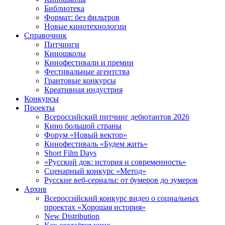
Библиотека
Формат: без фильтров
Новые кинотехнологии
Справочник
Питчинги
Киношколы
Кинофестивали и премии
Фестивальные агентства
Грантовые конкурсы
Креативная индустрия
Конкурсы
Проекты
Всероссийский питчинг дебютантов 2026
Кино большой страны
Форум «Новый вектор»
Кинофестиваль «Будем жить»
Short Film Days
«Русский док: история и современность»
Сценарный конкурс «Метод»
Русские веб-сериалы: от бумеров до зумеров
Архив
Всероссийский конкурс видео о социальных
проектах «Хорошая история»
New Distribution