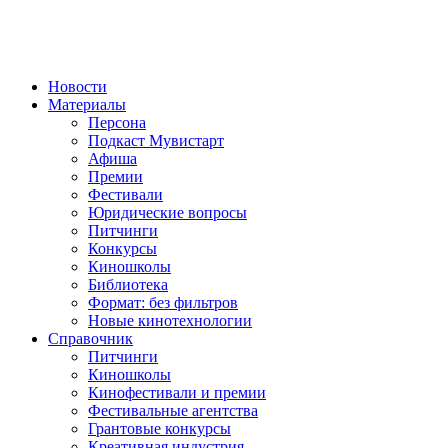
Новости
Материалы
Персона
Подкаст Мувистарт
Афиша
Премии
Фестивали
Юридические вопросы
Питчинги
Конкурсы
Киношколы
Библиотека
Формат: без фильтров
Новые кинотехнологии
Справочник
Питчинги
Киношколы
Кинофестивали и премии
Фестивальные агентства
Грантовые конкурсы
Креативная индустрия