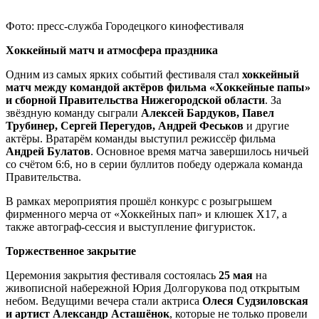
Фото: пресс-служба Городецкого кинофестиваля
Хоккейный матч и атмосфера праздника
Одним из самых ярких событий фестиваля стал
хоккейный
матч между командой актёров фильма «Хоккейные папы»
и сборной Правительства Нижегородской области
. За
звёздную команду сыграли
Алексей Бардуков, Павел
Трубинер, Сергей Перегудов, Андрей Феськов
и другие
актёры. Вратарём команды выступил режиссёр фильма
Андрей Булатов
. Основное время матча завершилось ничьей
со счётом 6:6, но в серии буллитов победу одержала команда
Правительства.
В рамках мероприятия прошёл конкурс с розыгрышем
фирменного мерча от «Хоккейных пап» и клюшек Х17, а
также автограф-сессия и выступление фигуристок.
Торжественное закрытие
Церемония закрытия фестиваля состоялась
25 мая
на
живописной набережной Юрия Долгорукова под открытым
небом. Ведущими вечера стали актриса
Олеся Судзиловская
и артист Александр Асташёнок
, которые не только провели