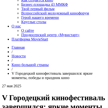
Как создаётся кино
Бизнес-площадка 43 ММКФ
Твой первый фильм
Всероссийский молодежный кинофорум
Герой нашего времени
Круглые столы
О нас
О сайте
Продюсерский центр «Мувистарт»
Платформа MovieStart
Главная
/
Новости
/
Кино большой страны
/
V Городецкий кинофестиваль завершился: яркие
моменты, победы и праздник кино
27 мая 2025
V Городецкий кинофестиваль
завершился: яркие моменты,