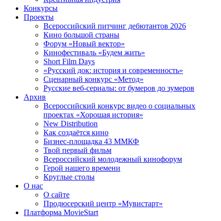
Конкурсы
Проекты
Всероссийский питчинг дебютантов 2026
Кино большой страны
Форум «Новый вектор»
Кинофестиваль «Будем жить»
Short Film Days
«Русский док: история и современность»
Сценарный конкурс «Метод»
Русские веб-сериалы: от бумеров до зумеров
Архив
Всероссийский конкурс видео о социальных
проектах «Хорошая история»
New Distribution
Как создаётся кино
Бизнес-площадка 43 ММКФ
Твой первый фильм
Всероссийский молодежный кинофорум
Герой нашего времени
Круглые столы
О нас
О сайте
Продюсерский центр «Мувистарт»
Платформа MovieStart