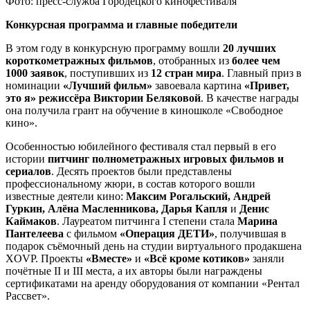
Фото: пресс-служба Городецкого кинофестиваля
Конкурсная программа и главные победители
В этом году в конкурсную программу вошли
20 лучших
короткометражных фильмов
, отобранных из
более чем
1000 заявок
, поступивших из
12 стран мира
. Главный приз в
номинации
«Лучший фильм»
завоевала картина
«Привет,
это я» режиссёра Виктории Беляковой
. В качестве награды
она получила грант на обучение в киношколе «Свободное
кино».
Особенностью юбилейного фестиваля стал первый в его
истории
питчинг полнометражных игровых фильмов и
сериалов
. Десять проектов были представлены
профессиональному жюри, в состав которого вошли
известные деятели кино:
Максим Рогальский, Андрей
Гуркин, Алёна Масленникова, Дарья Капля
и
Денис
Каймаков
. Лауреатом питчинга I степени стала
Марина
Пантелеева
с фильмом
«Операция ДЕТИ»
, получившая в
подарок съёмочный день на студии виртуального продакшена
XOVP. Проекты
«Вместе»
и
«Всё кроме котиков»
заняли
почётные II и III места, а их авторы были награждены
сертификатами на аренду оборудования от компании «Рентал
Рассвет».