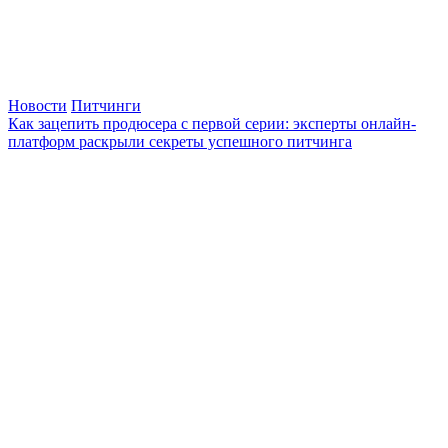
Новости
Питчинги
Как зацепить продюсера с первой серии: эксперты онлайн-
платформ раскрыли секреты успешного питчинга