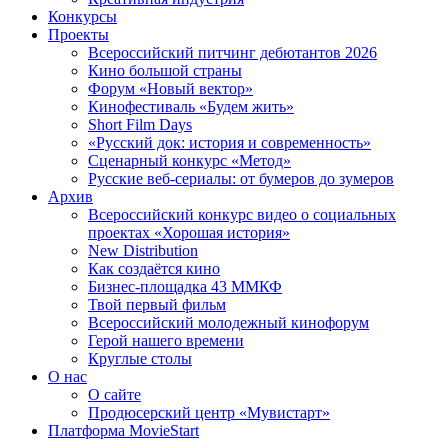
Конкурсы
Проекты
Всероссийский питчинг дебютантов 2026
Кино большой страны
Форум «Новый вектор»
Кинофестиваль «Будем жить»
Short Film Days
«Русский док: история и современность»
Сценарный конкурс «Метод»
Русские веб-сериалы: от бумеров до зумеров
Архив
Всероссийский конкурс видео о социальных
проектах «Хорошая история»
New Distribution
Как создаётся кино
Бизнес-площадка 43 ММКФ
Твой первый фильм
Всероссийский молодежный кинофорум
Герой нашего времени
Круглые столы
О нас
О сайте
Продюсерский центр «Мувистарт»
Платформа MovieStart