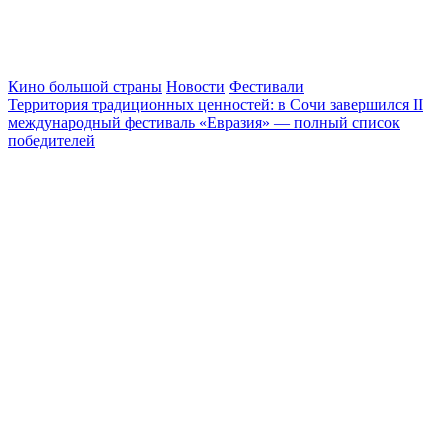
Кино большой страны
Новости
Фестивали
Территория традиционных ценностей: в Сочи завершился II
международный фестиваль «Евразия» — полный список
победителей