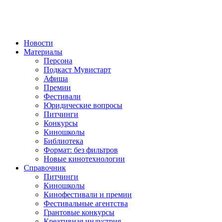
Новости
Материалы
Персона
Подкаст Мувистарт
Афиша
Премии
Фестивали
Юридические вопросы
Питчинги
Конкурсы
Киношколы
Библиотека
Формат: без фильтров
Новые кинотехнологии
Справочник
Питчинги
Киношколы
Кинофестивали и премии
Фестивальные агентства
Грантовые конкурсы
Креативная индустрия