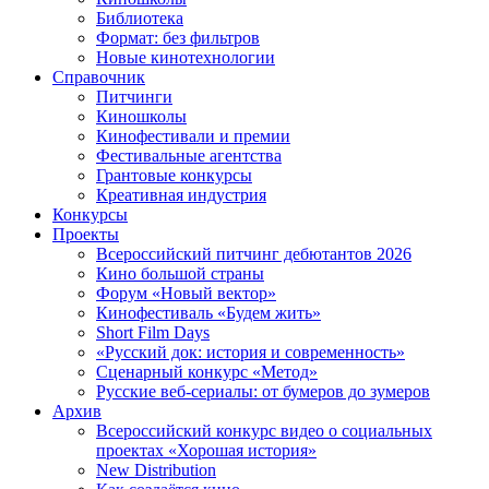
Библиотека
Формат: без фильтров
Новые кинотехнологии
Справочник
Питчинги
Киношколы
Кинофестивали и премии
Фестивальные агентства
Грантовые конкурсы
Креативная индустрия
Конкурсы
Проекты
Всероссийский питчинг дебютантов 2026
Кино большой страны
Форум «Новый вектор»
Кинофестиваль «Будем жить»
Short Film Days
«Русский док: история и современность»
Сценарный конкурс «Метод»
Русские веб-сериалы: от бумеров до зумеров
Архив
Всероссийский конкурс видео о социальных
проектах «Хорошая история»
New Distribution