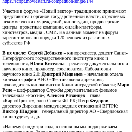
https://script.moviestart.ru/competition/single/144
Участие в форуме «Новый вектор» традиционно принимают
представители органов государственной власти, отраслевых
некоммерческих учреждений, киностудии, продюсерские
центры, прокатные компании, онлайн-платформ,
кинотеатров, медиа-, СМИ. На данный момент на форум
зарегистрировано порядка 120 человек из различных
субъектов РФ.
В их числе: Сергей Дебижев
– кинорежиссер, доцент Санкт-
Петербургского государственного института кино и
телевидения;
Юлия Киселева
– режиссер документального и
научного кино, продюсер, сооснователь Лаборатории
научного кино 2.0;
Дмитрий Медведев
– начальник отдела
кинематографии АНО «Фестивальная дирекция»,
руководитель кинокомиссии Калининградской области;
Мари
Рено
– шеф-редактор Службы документальных фильмов
телеканала «Россия»;
Алексей Рязанцев
– глава
«КарроПрокат», член Совета ФПРК;
Петр Федоров
–
директор Дирекции международных отношений ВГТРК;
Виктор Шадрин
– генеральный директор АО «Свердловская
киностудия», и др.
«Нашему фонду три года, в основном мы поддерживаем
авторское кино. За это время мы поняли, как это делать, но