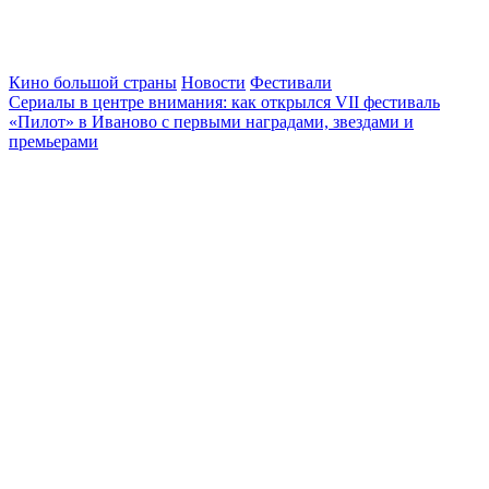
Кино большой страны
Новости
Фестивали
Сериалы в центре внимания: как открылся VII фестиваль
«Пилот» в Иваново с первыми наградами, звездами и
премьерами