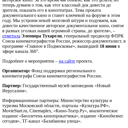
теперь думаем о том, как этот классный док довести до
зрителя, показать его в кинотеатрах. Тема проката
документального кино и станет ключевой на форуме в этом
году. Мы устроим некий мозговой штурм и подумаем, как
довести качественное авторское документальное кино, снятое
в разных уголках нашей огромной страны, до зрителя», –
отметила
Элеонора Тухарели
, генеральный продюсер ФПРК
Союза кинематографистов России, режиссер-документалист, в
программе «Главное в Подмосковье», вышедшей
18 июня
в
эфире канала 360°.
Подробнее о мероприятии –
на сайте
проекта.
Организатор:
Фонд поддержки регионального
кинематографа Союза кинематографистов России.
Партнер:
Государственный музей-заповедник «Новый
Иерусалим».
Информационные партнеры: Министерство культуры и
туризма Московской области, порталы «Культура.РФ»,
MovieStart.ru, Cinemaplex, «Кино-Театр.Ру», аналитическое
издание «Бюллетень кинопрокатчика», издание «Кинобизнес
сегодня», ТГ-канал «Балабанова улица».