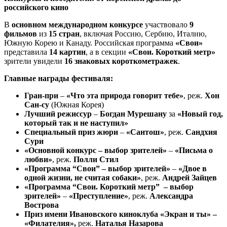
российского кино
В
основном международном конкурсе
участвовало
9
фильмов
из
15 стран
, включая Россию, Сербию, Италию,
Южную Корею и Канаду. Российская программа
«Свои»
представила
14 картин
, а в секции
«Свои. Короткий метр»
зрители увидели
16 знаковых короткометражек
.
Главные награды фестиваля:
Гран-при
–
«Что эта природа говорит тебе»
, реж.
Хон
Сан-су
(Южная Корея)
Лучший режиссур
–
Богдан Мурешану
за
«Новый год,
который так и не наступил»
Специальный приз жюри
–
«Сантош»
, реж.
Сандхия
Сури
«Основной конкурс – выбор зрителей»
–
«Письма о
любви»
, реж.
Полли Стил
«Программа “Свои” – выбор зрителей»
–
«Двое в
одной жизни, не считая собаки»
, реж.
Андрей Зайцев
«Программа “Свои. Короткий метр” – выбор
зрителей»
–
«Преступление»
, реж.
Александра
Вострова
Приз имени Ивановского киноклуба «Экран и ты» –
«Филателия»,
реж.
Наталья Назарова