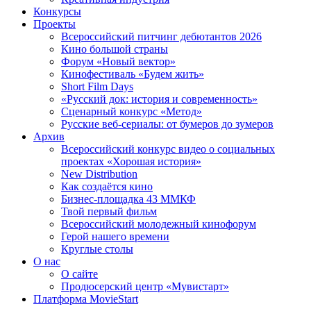
Конкурсы
Проекты
Всероссийский питчинг дебютантов 2026
Кино большой страны
Форум «Новый вектор»
Кинофестиваль «Будем жить»
Short Film Days
«Русский док: история и современность»
Сценарный конкурс «Метод»
Русские веб-сериалы: от бумеров до зумеров
Архив
Всероссийский конкурс видео о социальных
проектах «Хорошая история»
New Distribution
Как создаётся кино
Бизнес-площадка 43 ММКФ
Твой первый фильм
Всероссийский молодежный кинофорум
Герой нашего времени
Круглые столы
О нас
О сайте
Продюсерский центр «Мувистарт»
Платформа MovieStart