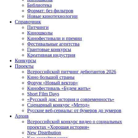
Библиотека
Формат: без фильтров
Новые кинотехнологии
Справочник
Питчинги
Киношколы
Кинофестивали и премии
Фестивальные агентства
Грантовые конкурсы
Креативная индустрия
Конкурсы
Проекты
Всероссийский питчинг дебютантов 2026
Кино большой страны
Форум «Новый вектор»
Кинофестиваль «Будем жить»
Short Film Days
«Русский док: история и современность»
Сценарный конкурс «Метод»
Русские веб-сериалы: от бумеров до зумеров
Архив
Всероссийский конкурс видео о социальных
проектах «Хорошая история»
New Distribution