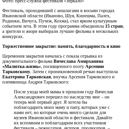
Фото: пресс-служба фестиваля «Зеркало»
Фестиваль, проходивший с аншлагами в восьми городах
Ивановской области (Иваново, Шуя, Кинешма, Палех,
Родники, Вичуга, Пучеж, Кохма), стал ярким культурным
событием лета. В этом году программа объединила
15 стран
,
а зрители и жюри выбирали лучшие фильмы в нескольких
конкурсах.
Торжественное закрытие: память, благодарность и кино
Церемония закрытия началась с показа отрывка из
документального фильма
Вячеслава Амирханяна
«Малютка-жизнь»
, посвященного поэту
Арсению
Тарковскому
. Затем с проникновенной речью выступила
Екатерина Тарковская
, внучка Арсения Тарковского и
племянница Андрея Тарковского:
После ухода моей мамы в прошлом году Вячеслав
Александрович перешел по наследству мне – он
теперь мой первый друг. Я хотела бы
поблагодарить моих маму и папу, которых уже с
нами нет, но которые очень много сделали для
музеев Ивановской области и фестиваля. Давайте
их вспомним и поблагодарим всех участников
фестиваля – режиссеров, актеров, продюсеров, –