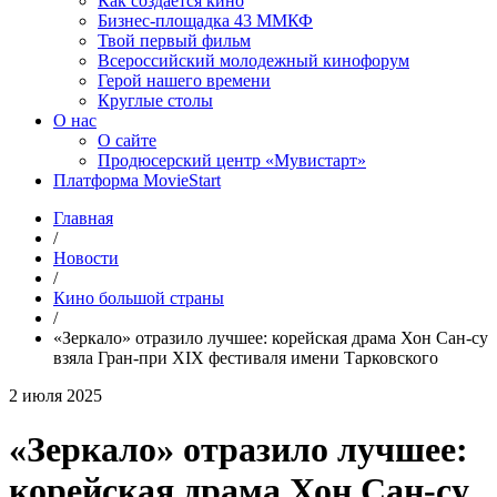
Как создаётся кино
Бизнес-площадка 43 ММКФ
Твой первый фильм
Всероссийский молодежный кинофорум
Герой нашего времени
Круглые столы
О нас
О сайте
Продюсерский центр «Мувистарт»
Платформа MovieStart
Главная
/
Новости
/
Кино большой страны
/
«Зеркало» отразило лучшее: корейская драма Хон Сан-су
взяла Гран-при XIX фестиваля имени Тарковского
2 июля 2025
«Зеркало» отразило лучшее:
корейская драма Хон Сан-су