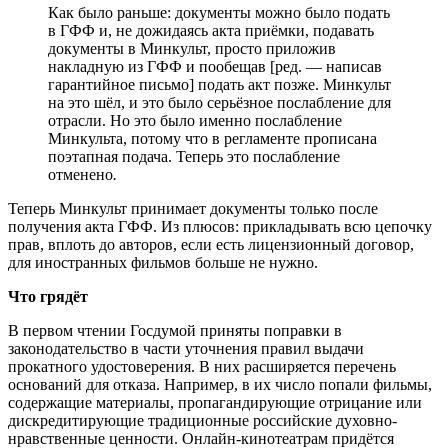
Как было раньше: документы можно было подать
в ГФФ и, не дожидаясь акта приёмки, подавать
документы в Минкульт, просто приложив
накладную из ГФФ и пообещав [ред. — написав
гарантийное письмо] подать акт позже. Минкульт
на это шёл, и это было серьёзное послабление для
отрасли. Но это было именно послабление
Минкульта, потому что в регламенте прописана
поэтапная подача. Теперь это послабление
отменено
.
Теперь Минкульт принимает документы только после
получения акта ГФФ. Из плюсов: прикладывать всю цепочку
прав, вплоть до авторов, если есть лицензионный договор,
для иностранных фильмов больше не нужно.
Что грядёт
В первом чтении Госдумой приняты поправки в
законодательство в части уточнения правил выдачи
прокатного удостоверения. В них расширяется перечень
оснований для отказа. Например, в их число попали фильмы,
содержащие материалы, пропагандирующие отрицание или
дискредитирующие традиционные российские духовно-
нравственные ценности. Онлайн-кинотеатрам придётся