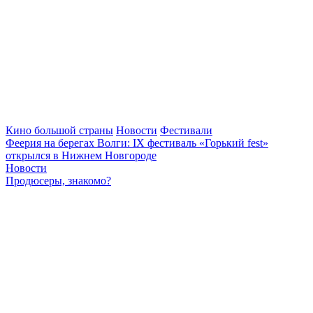
Кино большой страны
Новости
Фестивали
Феерия на берегах Волги: IX фестиваль «Горький fest»
открылся в Нижнем Новгороде
Новости
Продюсеры, знакомо?