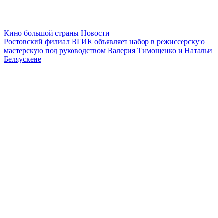
Кино большой страны
Новости
Ростовский филиал ВГИК объявляет набор в режиссерскую
мастерскую под руководством Валерия Тимощенко и Натальи
Беляускене