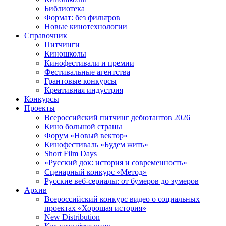
Библиотека
Формат: без фильтров
Новые кинотехнологии
Справочник
Питчинги
Киношколы
Кинофестивали и премии
Фестивальные агентства
Грантовые конкурсы
Креативная индустрия
Конкурсы
Проекты
Всероссийский питчинг дебютантов 2026
Кино большой страны
Форум «Новый вектор»
Кинофестиваль «Будем жить»
Short Film Days
«Русский док: история и современность»
Сценарный конкурс «Метод»
Русские веб-сериалы: от бумеров до зумеров
Архив
Всероссийский конкурс видео о социальных
проектах «Хорошая история»
New Distribution