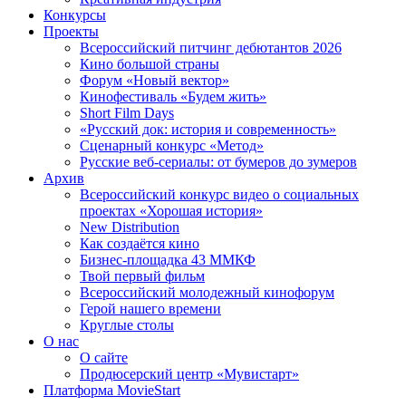
Конкурсы
Проекты
Всероссийский питчинг дебютантов 2026
Кино большой страны
Форум «Новый вектор»
Кинофестиваль «Будем жить»
Short Film Days
«Русский док: история и современность»
Сценарный конкурс «Метод»
Русские веб-сериалы: от бумеров до зумеров
Архив
Всероссийский конкурс видео о социальных
проектах «Хорошая история»
New Distribution
Как создаётся кино
Бизнес-площадка 43 ММКФ
Твой первый фильм
Всероссийский молодежный кинофорум
Герой нашего времени
Круглые столы
О нас
О сайте
Продюсерский центр «Мувистарт»
Платформа MovieStart